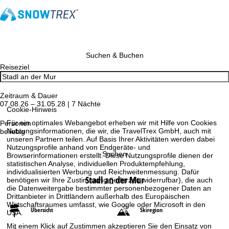
Suchen & Buchen
Reiseziel
Zeitraum & Dauer
07.08.26 – 31.05.28 | 7 Nächte
Cookie-Hinweis
Für ein optimales Webangebot erheben wir mit Hilfe von Cookies
Personen
Nutzungsinformationen, die wir, die TravelTrex GmbH, auch mit
beliebig
unseren Partnern teilen. Auf Basis Ihrer Aktivitäten werden dabei
Nutzungsprofile anhand von Endgeräte- und
Suchen
Browserinformationen erstellt. Diese Nutzungsprofile dienen der
statistischen Analyse, individuellen Produktempfehlung,
individualisierten Werbung und Reichweitenmessung. Dafür
Stadl an der Mur
benötigen wir Ihre Zustimmung (jederzeit widerrufbar), die auch
die Datenweitergabe bestimmter personenbezogener Daten an
Drittanbieter in Drittländern außerhalb des Europäischen
Wirtschaftsraumes umfasst, wie Google oder Microsoft in den
Übersicht
Skiregion
USA.
Mit einem Klick auf
Zustimmen
akzeptieren Sie den Einsatz von