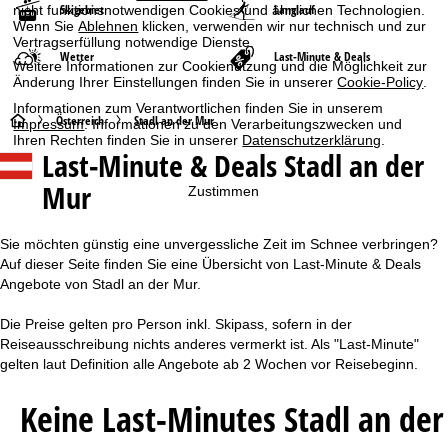
Skigebiet
Langlauf
nicht funktionsnotwendigen Cookies und ähnlichen Technologien.
Wenn Sie
Ablehnen
klicken, verwenden wir nur technisch und zur
Vertragserfüllung notwendige Dienste.
Wetter
Last-Minute & Deals
Weitere Informationen zur Cookienutzung und die Möglichkeit zur
Änderung Ihrer Einstellungen finden Sie in unserer
Cookie-Policy
.
Informationen zum Verantwortlichen finden Sie in unserem
S
Österreich
Stadl an der Mur
Impressum
. Informationen zu den Verarbeitungszwecken und
Ihren Rechten finden Sie in unserer
Datenschutzerklärung
.
Last-Minute & Deals Stadl an der
t
Mur
Zustimmen
a
r
Sie möchten günstig eine unvergessliche Zeit im Schnee verbringen?
Auf dieser Seite finden Sie eine Übersicht von Last-Minute & Deals
t
Angebote von Stadl an der Mur.
Die Preise gelten pro Person inkl. Skipass, sofern in der
s
Reiseausschreibung nichts anderes vermerkt ist. Als "Last-Minute"
gelten laut Definition alle Angebote ab 2 Wochen vor Reisebeginn.
e
Keine Last-Minutes Stadl an der
i
t