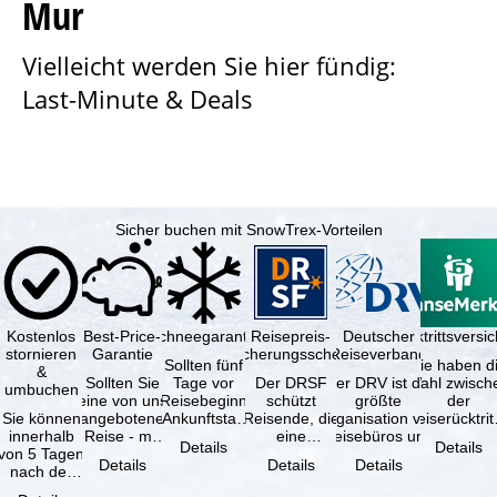
Mur
e
Vielleicht werden Sie hier fündig:
Last-Minute & Deals
Sicher buchen mit SnowTrex-Vorteilen
Kostenlos
Best-Price-
Schneegarantie
Reisepreis-
Deutscher
Reiserücktrittsvers
stornieren
Garantie
Sicherungsschein
Reiseverband
Sollten fünf
Sie haben d
&
Sollten Sie
Tage vor
Der DRSF
Der DRV ist die
Wahl zwisch
umbuchen
eine von uns
Reisebeginn
schützt
größte
der
Sie können
angebotene
(Ankunftstag)
Reisende, die
Organisation von
Reiserücktrit
innerhalb
Reise - mit
aufgrund von
eine
Reisebüros und
Versicheru
Details
Details
von 5 Tagen
gleicher
Schneemangel
Pauschalreise
Reiseveranstaltern
(inklusive 
Details
Details
Details
nach der
Verfügbarkeit
…
oder
in …
Buchung
und …
verbundene