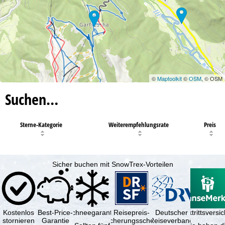
©
Maptoolkit
©
OSM
, © OSM
Suchen…
Sterne-Kategorie
Weiterempfehlungsrate
Preis
Sicher buchen mit SnowTrex-Vorteilen
Kostenlos
Best-Price-
Schneegarantie
Reisepreis-
Deutscher
Reiserücktrittsvers
stornieren
Garantie
Sicherungsschein
Reiseverband