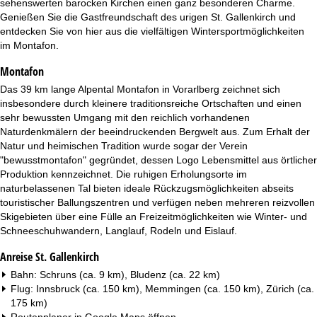
sehenswerten barocken Kirchen einen ganz besonderen Charme.
t
Genießen Sie die Gastfreundschaft des urigen St. Gallenkirch und
entdecken Sie von hier aus die vielfältigen Wintersportmöglichkeiten
e
im Montafon.
Montafon
Das 39 km lange Alpental Montafon in Vorarlberg zeichnet sich
insbesondere durch kleinere traditionsreiche Ortschaften und einen
sehr bewussten Umgang mit den reichlich vorhandenen
Naturdenkmälern der beeindruckenden Bergwelt aus. Zum Erhalt der
Natur und heimischen Tradition wurde sogar der Verein
"bewusstmontafon" gegründet, dessen Logo Lebensmittel aus örtlicher
Produktion kennzeichnet. Die ruhigen Erholungsorte im
naturbelassenen Tal bieten ideale Rückzugsmöglichkeiten abseits
touristischer Ballungszentren und verfügen neben mehreren reizvollen
Skigebieten über eine Fülle an Freizeitmöglichkeiten wie Winter- und
Schneeschuhwandern, Langlauf, Rodeln und Eislauf.
Anreise St. Gallenkirch
Bahn: Schruns (ca. 9 km), Bludenz (ca. 22 km)
Flug: Innsbruck (ca. 150 km), Memmingen (ca. 150 km), Zürich (ca.
175 km)
Routenplaner in
Google Maps
öffnen