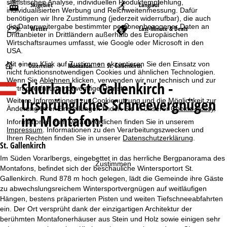
statistischen Analyse, individuellen Produktempfehlung,
Skigebiet
Langlauf
individualisierten Werbung und Reichweitenmessung. Dafür
benötigen wir Ihre Zustimmung (jederzeit widerrufbar), die auch
die Datenweitergabe bestimmter personenbezogener Daten an
Wetter
Last-Minute & Deals
Drittanbieter in Drittländern außerhalb des Europäischen
Wirtschaftsraumes umfasst, wie Google oder Microsoft in den
USA.
Mit einem Klick auf
Zustimmen
akzeptieren Sie den Einsatz von
S
Österreich
Montafon
St. Gallenkirch
nicht funktionsnotwendigen Cookies und ähnlichen Technologien.
Wenn Sie
Ablehnen
klicken, verwenden wir nur technisch und zur
Skiurlaub
St. Gallenkirch -
t
Vertragserfüllung notwendige Dienste.
Ursprüngliches Schneevergnügen
Weitere Informationen zur Cookienutzung und die Möglichkeit zur
a
Änderung Ihrer Einstellungen finden Sie in unserer
Cookie-Policy
.
im Montafon!
Informationen zum Verantwortlichen finden Sie in unserem
r
Impressum
. Informationen zu den Verarbeitungszwecken und
Ihren Rechten finden Sie in unserer
Datenschutzerklärung
.
St. Gallenkirch
t
Im Süden Vorarlbergs, eingebettet in das herrliche Bergpanorama des
Zustimmen
Montafons, befindet sich der beschauliche Wintersportort St.
s
Gallenkirch. Rund 878 m hoch gelegen, lädt die Gemeinde ihre Gäste
zu abwechslungsreichem Wintersportvergnügen auf weitläufigen
e
Hängen, bestens präparierten Pisten und weiten Tiefschneeabfahrten
ein. Der Ort versprüht dank der einzigartigen Architektur der
i
berühmten Montafonerhäuser aus Stein und Holz sowie einigen sehr