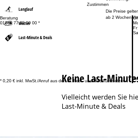
Zustimmen
Langlauf
t
Die Preise gelte
ab 2 Wochen vor
Beratung
Öf
Wetter
01806 77 35 00 00 *
Mo
s
Fr
Sa
e
Last-Minute & Deals
i
t
Keine Last-Minut
e
Zu
* 0,20 € inkl. MwSt./Anruf aus den dt. Fest- und Mobilfunknetzen
Vielleicht werden Sie hie
Last-Minute & Deals