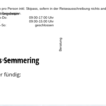
n pro Person inkl. Skipass, sofern in der Reiseausschreibung nichts ande
 Reisebeginn.
fnungszeiten
-Do:
09:00-17:00 Uhr
:
09:00-15:00 Uhr
-So:
geschlossen
Beratung
es Semmering
r Kontaktseite
r fündig: