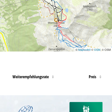
©
Maptoolkit
©
OSM
, © OSM
Weiterempfehlungsrate
Preis