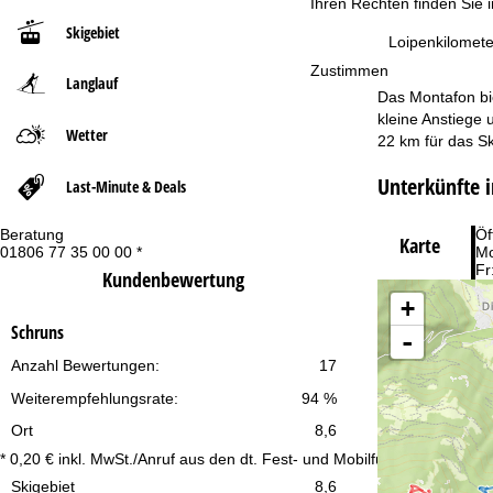
Ihren Rechten finden Sie 
Skigebiet
t
Loipenkilomete
Zustimmen
Langlauf
s
Das Montafon bie
kleine Anstiege 
e
Wetter
22 km für das Sk
i
Unterkünfte i
Last-Minute & Deals
t
Beratung
Öf
Karte
01806 77 35 00 00 *
Mo
e
Fr
Kundenbewertung
Sa
+
Schruns
-
Anzahl Bewertungen:
17
Weiterempfehlungsrate:
94 %
Ort
8,6
Zu
* 0,20 € inkl. MwSt./Anruf aus den dt. Fest- und Mobilfunknetzen
Skigebiet
8,6