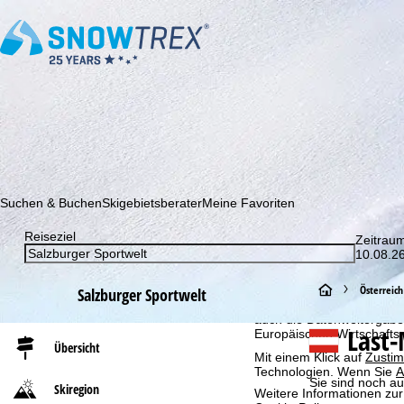
Abonnieren Sie unseren Newsletter und erfahren Sie als Erster 
Suchen & Buchen
Skigebietsberater
Meine Favoriten
Reiseziel
Cookie-Hinweis
Zeitrau
10.08.26
Für ein optimales Webange
auch mit unseren Partnern
S
Österreich
Browserinformationen erste
Salzburger Sportwelt
individualisierten Werbun
auch die Datenweitergabe
t
Last-
Europäischen Wirtschafts
Übersicht
Mit einem Klick auf
Zusti
a
Technologien. Wenn Sie
A
Sie sind noch a
Skiregion
Weitere Informationen zur
r