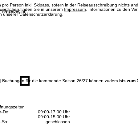
n pro Person inkl. Skipass, sofern in der Reiseausschreibung nichts ande
wortlichen finden Sie in unserem
Impressum
. Informationen zu den V
 Reisebeginn.
in unserer
Datenschutzerklärung
.
| Buchungen für die kommende Saison 26/27 können zudem
bis zum 
fnungszeiten
-Do:
09:00-17:00 Uhr
:
09:00-15:00 Uhr
-So:
geschlossen