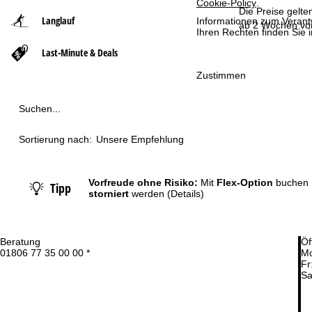
Cookie-Policy
.
Die Preise gelte
Langlauf
Informationen zum Verant
t
ab 2 Wochen vor
Ihren Rechten finden Sie 
Last-Minute & Deals
s
Zustimmen
e
Suchen...
i
t
Sortierung nach:
Unsere Empfehlung
e
Vorfreude ohne Risiko:
Mit
Flex-Option
buchen 
Tipp
storniert
werden
(Details)
Beratung
Öf
01806 77 35 00 00 *
Mo
Fr
Sa