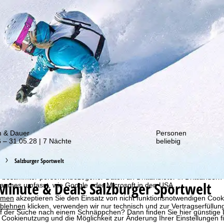
von unseren Rabatt-Aktionen!
m & Dauer
Personen
 – 31.05.28 | 7 Nächte
beliebig
bot erheben wir mit Hilfe von Cookies Nutzungsinformationen, die wir
 teilen. Auf Basis Ihrer Aktivitäten werden dabei Nutzungsprofile anh
Salzburger Sportwelt
llt. Diese Nutzungsprofile dienen der statistischen Analyse, individue
g und Reichweitenmessung. Dafür benötigen wir Ihre Zustimmung (jederz
 bestimmter personenbezogener Daten an Drittanbieter in Drittländern
Minute & Deals Salzburger Sportwelt
raumes umfasst, wie Google oder Microsoft in den USA.
mmen
akzeptieren Sie den Einsatz von nicht funktionsnotwendigen Cook
blehnen
klicken, verwenden wir nur technisch und zur Vertragserfüllun
uf der Suche nach einem Schnäppchen? Dann finden Sie hier günstige L
 Cookienutzung und die Möglichkeit zur Änderung Ihrer Einstellungen f