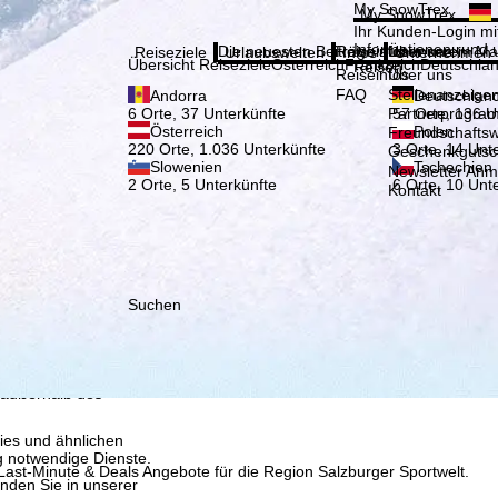
Bitte
My SnowTrex
My SnowTrex
Anmelden
Ihr Kunden-Login mit
Informationen rund 
Die neuesten Beiträge aus unserem Ma
Reiseinfos
Über uns
Reiseziele
Urlaubswelten
Infos
Unternehmen
Übersicht Reiseziele
Österreich
Frankreich
Deutschla
Reisen.
Reiseinfos
Über uns
FAQ
Stellenanzeige
Andorra
Deutschlan
Partnerprogra
6 Orte, 37 Unterkünfte
57 Orte, 136 U
Österreich
Polen
Freundschafts
220 Orte, 1.036 Unterkünfte
3 Orte, 14 Unt
Geschenkgutsc
Slowenien
Tschechien
Newsletter An
2 Orte, 5 Unterkünfte
6 Orte, 10 Unt
Kontakt
Suchen
, die TravelTrex GmbH,
and von Endgeräte- und
llen Produktempfehlung,
eit widerrufbar), die
 außerhalb des
ies und ähnlichen
g notwendige Dienste.
ast-Minute & Deals Angebote für die Region Salzburger Sportwelt.
inden Sie in unserer