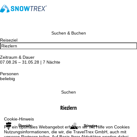
Suchen & Buchen
Reiseziel
Zeitraum & Dauer
07.08.26 – 31.05.28 | 7 Nächte
Personen
beliebig
Suchen
Riezlern
Cookie-Hinweis
Übersicht
Skiregion
Für ein optimales Webangebot erheben wir mit Hilfe von Cookies
Nutzungsinformationen, die wir, die TravelTrex GmbH, auch mit
unseren Partnern teilen. Auf Basis Ihrer Aktivitäten werden dabei