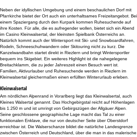
t
Neben der idyllischen Umgebung und einem beschaulichen Dorf mit
e
Pfarrkirche bietet der Ort auch ein unterhaltsames Freizeitangebot. Bei
einem Spaziergang durch den Kurpark kommen Ruhesuchende auf
ihre Kosten. Für alle, die es aufregender wollen, bietet sich ein Abend
im Casino Kleinwalsertal, der kleinsten Spielbank Österreichs an.
Natürlich kommt auch der Wintersport mit Ski- und Snowboardfahren,
Rodeln, Schneeschuhwandern oder Skitouring nicht zu kurz. Die
Kanzelwandbahn startet direkt in Riezlern und bringt Wintersportler
bequem ins Skigebiet. Ein weiteres Highlight ist die nahegelegene
Breitachklamm, die zu jeder Jahreszeit einen Besuch wert ist.
Familien, Aktivurlauber und Ruhesuchende werden in Riezlern im
Kleinwalsertal gleichermaßen einen erfüllten Winterurlaub erleben.
Kleinwalsertal
Am nördlichen Alpenrand in Vorarlberg liegt das Kleinwalsertal, auch
Kleines Walsertal genannt. Das Hochgebirgstal reicht auf Höhenlagen
bis 1.250 m und ist umringt von Gebirgszügen der Allgäuer Alpen.
Seine geschlossene geographische Lage macht das Tal zu einer
funktionalen Enklave, die nur von deutscher Seite über Oberstdorf
erreichbar ist. Die Walserschanze bildet die natürliche Landesgrenze
zwischen Österreich und Deutschland, über die man in das malerische