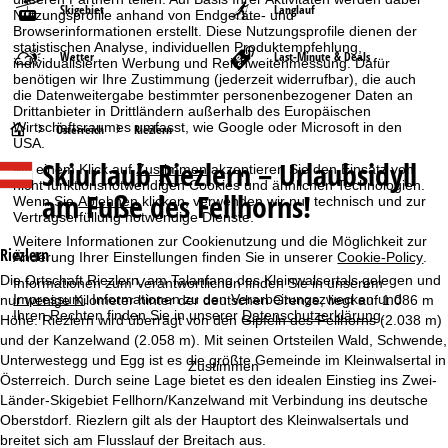
Skigebiet
Langlauf
Nutzungsprofile anhand von Endgeräte- und
Browserinformationen erstellt. Diese Nutzungsprofile dienen der
statistischen Analyse, individuellen Produktempfehlung,
Wetter
Last-Minute & Deals
individualisierten Werbung und Reichweitenmessung. Dafür
benötigen wir Ihre Zustimmung (jederzeit widerrufbar), die auch
die Datenweitergabe bestimmter personenbezogener Daten an
Drittanbieter in Drittländern außerhalb des Europäischen
Wirtschaftsraumes umfasst, wie Google oder Microsoft in den
S
Österreich
Riezlern
USA.
Skiurlaub
Riezlern – Urlaubsidyll
Mit einem Klick auf
Zustimmen
akzeptieren Sie den Einsatz von
t
nicht funktionsnotwendigen Cookies und ähnlichen Technologien.
am Fuße des Fellhorns!
Wenn Sie
Ablehnen
klicken, verwenden wir nur technisch und zur
a
Vertragserfüllung notwendige Dienste.
Weitere Informationen zur Cookienutzung und die Möglichkeit zur
r
Riezlern
Änderung Ihrer Einstellungen finden Sie in unserer
Cookie-Policy
.
Die Ortschaft Riezlern, am Talanfang des Kleinwalsertals gelegen und
Informationen zum Verantwortlichen finden Sie in unserem
t
Impressum
. Informationen zu den Verarbeitungszwecken und
nur wenige Kilometer hinter der deutschen Grenze, liegt auf 1.086 m
Ihren Rechten finden Sie in unserer
Datenschutzerklärung
.
Höhe. Riezlern wird überragt von den Gipfeln des Fellhorns (2.038 m)
s
und der Kanzelwand (2.058 m). Mit seinen Ortsteilen Wald, Schwende,
Unterwestegg und Egg ist es die größte Gemeinde im Kleinwalsertal in
Zustimmen
e
Österreich. Durch seine Lage bietet es den idealen Einstieg ins Zwei-
Länder-Skigebiet Fellhorn/Kanzelwand mit Verbindung ins deutsche
i
Oberstdorf. Riezlern gilt als der Hauptort des Kleinwalsertals und
breitet sich am Flusslauf der Breitach aus.