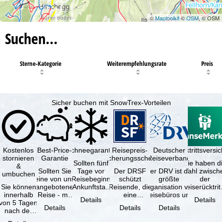
©
Maptoolkit
©
OSM
, © OSM
Suchen…
Sterne-Kategorie
Weiterempfehlungsrate
Preis
Sicher buchen mit SnowTrex-Vorteilen
Kostenlos
Best-Price-
Schneegarantie
Reisepreis-
Deutscher
Reiserücktrittsvers
stornieren
Garantie
Sicherungsschein
Reiseverband
Sollten fünf
Sie haben d
&
Sollten Sie
Tage vor
Der DRSF
Der DRV ist die
Wahl zwisch
umbuchen
eine von uns
Reisebeginn
schützt
größte
der
Sie können
angebotene
(Ankunftstag)
Reisende, die
Organisation von
Reiserücktrit
innerhalb
Reise - mit
aufgrund von
eine
Reisebüros und
Versicheru
Details
Details
von 5 Tagen
gleicher
Schneemangel
Pauschalreise
Reiseveranstaltern
(inklusive 
Details
Details
Details
nach der
Verfügbarkeit
…
oder
in …
Buchung
und …
verbundene