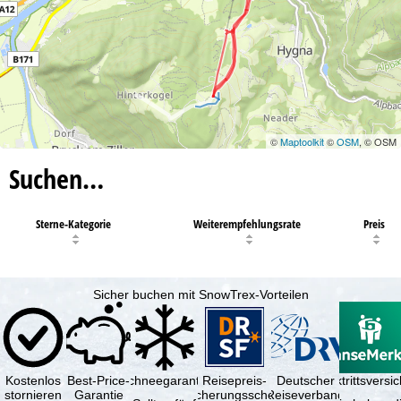
©
Maptoolkit
©
OSM
, © OSM
Suchen…
Sterne-Kategorie
Weiterempfehlungsrate
Preis
Sicher buchen mit SnowTrex-Vorteilen
Kostenlos
Best-Price-
Schneegarantie
Reisepreis-
Deutscher
Reiserücktrittsvers
stornieren
Garantie
Sicherungsschein
Reiseverband