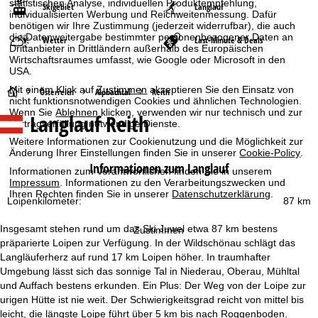
statistischen Analyse, individuellen Produktempfehlung,
Skigebiet
Langlauf
individualisierten Werbung und Reichweitenmessung. Dafür
benötigen wir Ihre Zustimmung (jederzeit widerrufbar), die auch
die Datenweitergabe bestimmter personenbezogener Daten an
Wetter
Last-Minute & Deals
Drittanbieter in Drittländern außerhalb des Europäischen
Wirtschaftsraumes umfasst, wie Google oder Microsoft in den
USA.
Mit einem Klick auf
Zustimmen
akzeptieren Sie den Einsatz von
S
Österreich
Alpbachtal
Reith
nicht funktionsnotwendigen Cookies und ähnlichen Technologien.
Wenn Sie
Ablehnen
klicken, verwenden wir nur technisch und zur
Langlauf Reith
t
Vertragserfüllung notwendige Dienste.
Weitere Informationen zur Cookienutzung und die Möglichkeit zur
a
Änderung Ihrer Einstellungen finden Sie in unserer
Cookie-Policy
.
Informationen zum Langlauf
Informationen zum Verantwortlichen finden Sie in unserem
r
Impressum
. Informationen zu den Verarbeitungszwecken und
Ihren Rechten finden Sie in unserer
Datenschutzerklärung
.
Loipenkilometer:
87 km
t
Insgesamt stehen rund um das Ski Juwel etwa 87 km bestens
Zustimmen
s
präparierte Loipen zur Verfügung. In der Wildschönau schlägt das
Langläuferherz auf rund 17 km Loipen höher. In traumhafter
e
Umgebung lässt sich das sonnige Tal in Niederau, Oberau, Mühltal
und Auffach bestens erkunden. Ein Plus: Der Weg von der Loipe zur
i
urigen Hütte ist nie weit. Der Schwierigkeitsgrad reicht von mittel bis
leicht, die längste Loipe führt über 5 km bis nach Roggenboden.