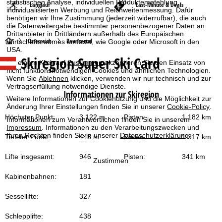
statistischen Analyse, individuellen Produktempfehlung,
Langlauf
Last-Minute & Deals
individualisierten Werbung und Reichweitenmessung. Dafür
benötigen wir Ihre Zustimmung (jederzeit widerrufbar), die auch
die Datenweitergabe bestimmter personenbezogener Daten an
Drittanbieter in Drittländern außerhalb des Europäischen
S
Österreich
Raurisertal
Wirtschaftsraumes umfasst, wie Google oder Microsoft in den
USA.
Skiregion Super Ski Card
t
Mit einem Klick auf
Zustimmen
akzeptieren Sie den Einsatz von
nicht funktionsnotwendigen Cookies und ähnlichen Technologien.
Wenn Sie
Ablehnen
klicken, verwenden wir nur technisch und zur
a
Vertragserfüllung notwendige Dienste.
Informationen zur Skiregion
Weitere Informationen zur Cookienutzung und die Möglichkeit zur
r
Änderung Ihrer Einstellungen finden Sie in unserer
Cookie-Policy
.
Höchster Punkt:
3.122 m
Pisten:
1.182 km
Informationen zum Verantwortlichen finden Sie in unserem
t
Impressum
. Informationen zu den Verarbeitungszwecken und
Ihren Rechten finden Sie in unserer
Datenschutzerklärung
.
Tiefster Punkt:
443 m
Pisten:
1.317 km
s
Lifte insgesamt:
946
Pisten:
341 km
Zustimmen
e
Kabinenbahnen:
181
i
Sessellifte:
327
t
Schlepplifte:
438