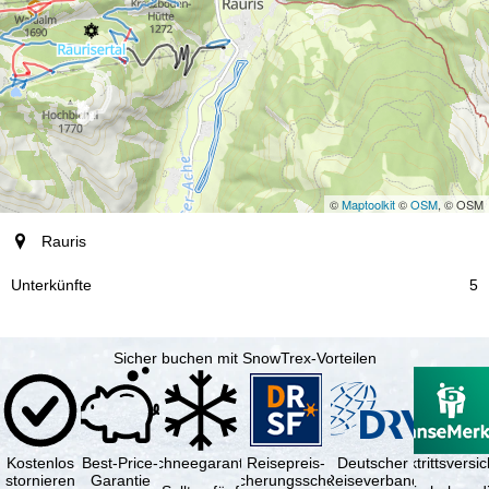
©
Maptoolkit
©
OSM
, © OSM
Ort
Rauris
Unterkünfte
5
Sicher buchen mit SnowTrex-Vorteilen
Kostenlos
Best-Price-
Schneegarantie
Reisepreis-
Deutscher
Reiserücktrittsvers
stornieren
Garantie
Sicherungsschein
Reiseverband