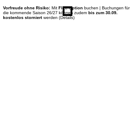
Vorfreude ohne Risiko:
Mit
Flex-Option
buchen | Buchungen für
e
die kommende Saison 26/27 können zudem
bis zum 30.09.
kostenlos storniert
werden
(Details)