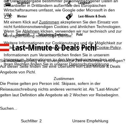
die Datenweitergabe bestimmter personenbezogener Daten an
Skigebiet
Langlauf
Drittanbieter in Drittländern außerhalb des Europäischen
Wirtschaftsraumes umfasst, wie Google oder Microsoft in den
USA.
Wetter
Last-Minute & Deals
Mit einem Klick auf
Zustimmen
akzeptieren Sie den Einsatz von
nicht funktionsnotwendigen Cookies und ähnlichen Technologien.
Wenn Sie
Ablehnen
klicken, verwenden wir nur technisch und zur
S
Österreich
Schladming-Dachstein
Pichl
Vertragserfüllung notwendige Dienste.
Weitere Informationen zur Cookienutzung und die Möglichkeit zur
Last-Minute & Deals Pichl
t
Änderung Ihrer Einstellungen finden Sie in unserer
Cookie-Policy
.
Informationen zum Verantwortlichen finden Sie in unserem
a
Impressum
. Informationen zu den Verarbeitungszwecken und
Sie möchten günstig eine unvergessliche Zeit im Schnee verbringen?
Ihren Rechten finden Sie in unserer
Datenschutzerklärung
.
Auf dieser Seite finden Sie eine Übersicht von Last-Minute & Deals
r
Angebote von Pichl.
Zustimmen
t
Die Preise gelten pro Person inkl. Skipass, sofern in der
Reiseausschreibung nichts anderes vermerkt ist. Als "Last-Minute"
s
gelten laut Definition alle Angebote ab 2 Wochen vor Reisebeginn.
e
Suchen...
i
Suchfilter
2
t