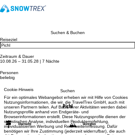
Suchen & Buchen
Reiseziel
Zeitraum & Dauer
10.08.26 – 31.05.28 | 7 Nächte
Personen
beliebig
Cookie-Hinweis
Suchen
Für ein optimales Webangebot erheben wir mit Hilfe von Cookies
Nutzungsinformationen, die wir, die TravelTrex GmbH, auch mit
Pichl
unseren Partnern teilen. Auf Basis Ihrer Aktivitäten werden dabei
Nutzungsprofile anhand von Endgeräte- und
Browserinformationen erstellt. Diese Nutzungsprofile dienen der
statistischen Analyse, individuellen Produktempfehlung,
Übersicht
Skiregion
individualisierten Werbung und Reichweitenmessung. Dafür
benötigen wir Ihre Zustimmung (jederzeit widerrufbar), die auch