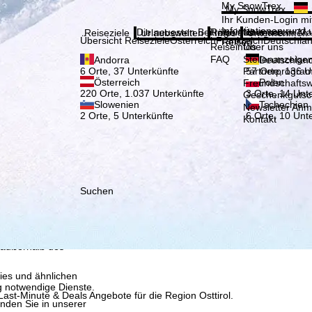
Bitte
My SnowTrex
My SnowTrex
Anmelden
Ihr Kunden-Login mit
Informationen rund 
Die neuesten Beiträge aus unserem Ma
Reiseinfos
Über uns
Reiseziele
Urlaubswelten
Infos
Unternehmen
Übersicht Reiseziele
Österreich
Frankreich
Deutschla
Reisen.
Reiseinfos
Über uns
FAQ
Stellenanzeige
Andorra
Deutschlan
Partnerprogra
6 Orte, 37 Unterkünfte
57 Orte, 136 U
Österreich
Polen
Freundschafts
220 Orte, 1.037 Unterkünfte
3 Orte, 14 Unt
Geschenkgutsc
Slowenien
Tschechien
Newsletter An
2 Orte, 5 Unterkünfte
6 Orte, 10 Unt
Kontakt
Suchen
, die TravelTrex GmbH,
and von Endgeräte- und
llen Produktempfehlung,
eit widerrufbar), die
 außerhalb des
ies und ähnlichen
g notwendige Dienste.
st-Minute & Deals Angebote für die Region Osttirol.
inden Sie in unserer