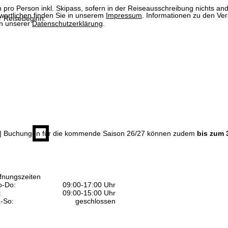
n pro Person inkl. Skipass, sofern in der Reiseausschreibung nichts ande
wortlichen finden Sie in unserem
Impressum
. Informationen zu den V
 Reisebeginn.
in unserer
Datenschutzerklärung
.
| Buchungen für die kommende Saison 26/27 können zudem
bis zum 
fnungszeiten
-Do:
09:00-17:00 Uhr
:
09:00-15:00 Uhr
-So:
geschlossen