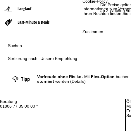
Cookie-Policy
.
Die Preise gelte
Langlauf
Informationen zum Verant
t
ab 2 Wochen vor
Ihren Rechten finden Sie 
Last-Minute & Deals
s
Zustimmen
e
Suchen...
i
t
Sortierung nach:
Unsere Empfehlung
e
Vorfreude ohne Risiko:
Mit
Flex-Option
buchen 
Tipp
storniert
werden
(Details)
Beratung
Öf
01806 77 35 00 00 *
Mo
Fr
Sa