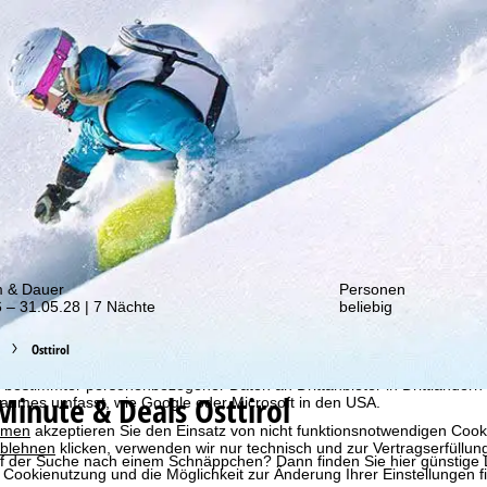
von unseren Rabatt-Aktionen!
m & Dauer
Personen
 – 31.05.28 | 7 Nächte
beliebig
bot erheben wir mit Hilfe von Cookies Nutzungsinformationen, die wir
 teilen. Auf Basis Ihrer Aktivitäten werden dabei Nutzungsprofile anh
Osttirol
llt. Diese Nutzungsprofile dienen der statistischen Analyse, individue
g und Reichweitenmessung. Dafür benötigen wir Ihre Zustimmung (jederz
 bestimmter personenbezogener Daten an Drittanbieter in Drittländern
Minute & Deals Osttirol
raumes umfasst, wie Google oder Microsoft in den USA.
mmen
akzeptieren Sie den Einsatz von nicht funktionsnotwendigen Cook
blehnen
klicken, verwenden wir nur technisch und zur Vertragserfüllun
f der Suche nach einem Schnäppchen? Dann finden Sie hier günstige La
 Cookienutzung und die Möglichkeit zur Änderung Ihrer Einstellungen f