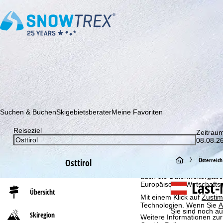
Abonnieren Sie unseren Newsletter und erfahren Sie als Erster 
Suchen & Buchen
Skigebietsberater
Meine Favoriten
Reiseziel
Cookie-Hinweis
Zeitrau
08.08.26
Für ein optimales Webange
auch mit unseren Partnern
S
Österreich
Browserinformationen erste
Osttirol
individualisierten Werbun
auch die Datenweitergabe
t
Last-
Europäischen Wirtschafts
Übersicht
Mit einem Klick auf
Zusti
a
Technologien. Wenn Sie
A
Sie sind noch au
Skiregion
Weitere Informationen zur
r