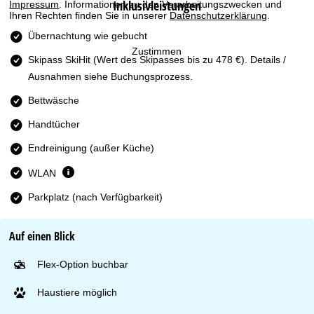
Inklusivleistungen
Impressum
. Informationen zu den Verarbeitungszwecken und
t
Ihren Rechten finden Sie in unserer
Datenschutzerklärung
.
e
Übernachtung wie gebucht
Zustimmen
Skipass SkiHit
(Wert des Skipasses bis zu 478 €). Details /
Ausnahmen siehe Buchungsprozess.
Bettwäsche
Handtücher
Endreinigung (außer Küche)
WLAN
Parkplatz (nach Verfügbarkeit)
Auf einen Blick
Flex-Option buchbar
Haustiere möglich