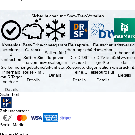
Sicher buchen mit SnowTrex-Vorteilen
Kostenlos
Best-Price-
Schneegarantie
Reisepreis-
Deutscher
Reiserücktrittsvers
stornieren
Garantie
Sicherungsschein
Reiseverband
Sollten fünf
Sie haben d
&
Sollten Sie
Tage vor
Der DRSF
Der DRV ist die
Wahl zwisch
umbuchen
eine von uns
Reisebeginn
schützt
größte
der
Sie können
angebotene
(Ankunftstag)
Reisende, die
Organisation von
Reiserücktrit
innerhalb
Reise - mit
aufgrund von
eine
Reisebüros und
Versicheru
Details
Details
von 5 Tagen
gleicher
Schneemangel
Pauschalreise
Reiseveranstaltern
(inklusive 
Details
Details
Details
nach der
Verfügbarkeit
…
oder
in …
Buchung
und …
verbundene
Details
kostenfrei
Reiseleistungen
Sicherheit
:
zurücktreten,
…
…
Zahlungsarten
:
Social Media
:
Unsere Marken
: