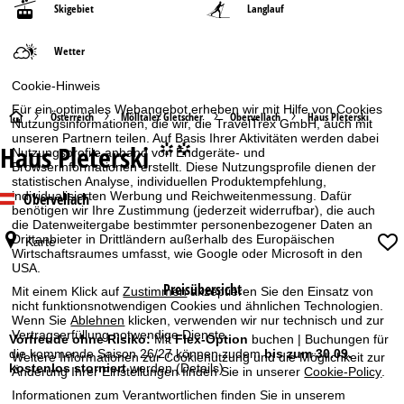
Skigebiet
Langlauf
Wetter
Cookie-Hinweis
Für ein optimales Webangebot erheben wir mit Hilfe von Cookies
S
Österreich
Mölltaler Gletscher
Obervellach
Haus Pleterski
Nutzungsinformationen, die wir, die TravelTrex GmbH, auch mit
unseren Partnern teilen. Auf Basis Ihrer Aktivitäten werden dabei
Haus Pleterski
°°
t
Nutzungsprofile anhand von Endgeräte- und
Browserinformationen erstellt. Diese Nutzungsprofile dienen der
statistischen Analyse, individuellen Produktempfehlung,
a
individualisierten Werbung und Reichweitenmessung. Dafür
Obervellach
benötigen wir Ihre Zustimmung (jederzeit widerrufbar), die auch
die Datenweitergabe bestimmter personenbezogener Daten an
r
Drittanbieter in Drittländern außerhalb des Europäischen
Karte
Wirtschaftsraumes umfasst, wie Google oder Microsoft in den
t
USA.
Preisübersicht
Mit einem Klick auf
Zustimmen
akzeptieren Sie den Einsatz von
s
nicht funktionsnotwendigen Cookies und ähnlichen Technologien.
Wenn Sie
Ablehnen
klicken, verwenden wir nur technisch und zur
Vertragserfüllung notwendige Dienste.
e
Vorfreude ohne Risiko:
Mit
Flex-Option
buchen | Buchungen für
die kommende Saison 26/27 können zudem
bis zum 30.09.
Weitere Informationen zur Cookienutzung und die Möglichkeit zur
kostenlos storniert
werden
(Details)
Änderung Ihrer Einstellungen finden Sie in unserer
Cookie-Policy
.
i
Informationen zum Verantwortlichen finden Sie in unserem