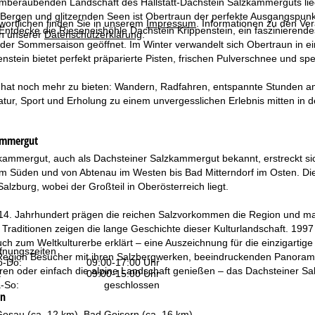
emberaubenden Landschaft des Hallstatt-Dachstein Salzkammerguts lieg
Bergen und glitzernden Seen ist Obertraun der perfekte Ausgangspunk
wortlichen finden Sie in unserem
Impressum
. Informationen zu den V
ntdecke die Rieseneishöhle Dachstein Krippenstein, ein faszinierende
in unserer
Datenschutzerklärung
.
n der Sommersaison geöffnet. Im Winter verwandelt sich Obertraun in e
nstein bietet perfekt präparierte Pisten, frischen Pulverschnee und spe
hat noch mehr zu bieten: Wandern, Radfahren, entspannte Stunden am 
ur, Sport und Erholung zu einem unvergesslichen Erlebnis mitten in d
ammergut
kammergut, auch als Dachsteiner Salzkammergut bekannt, erstreckt s
m Süden und von Abtenau im Westen bis Bad Mitterndorf im Osten. Die 
alzburg, wobei der Großteil in Oberösterreich liegt.
14. Jahrhundert prägen die reichen Salzvorkommen die Region und ma
e Traditionen zeigen die lange Geschichte dieser Kulturlandschaft. 
uch zum Weltkulturerbe erklärt – eine Auszeichnung für die einzigart
fnungszeiten
 Region Besucher mit ihren Salzbergwerken, beeindruckenden Panoram
-Do:
09:00-17:00 Uhr
en oder einfach die alpine Landschaft genießen – das Dachsteiner Sal
:
09:00-15:00 Uhr
-So:
geschlossen
un
osau (ca. 12 km), Bad Goisern (ca. 16 km)