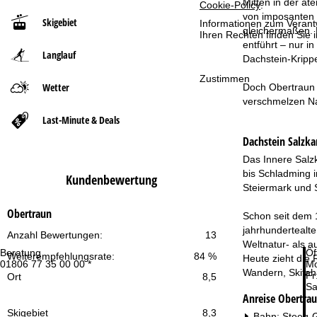
Mitten in der at
Cookie-Policy
.
von imposanten 
Skigebiet
Informationen zum Verant
t
gleichermaßen. E
Ihren Rechten finden Sie 
entführt – nur i
Langlauf
s
Dachstein-Krippe
Zustimmen
e
Wetter
Doch Obertraun 
verschmelzen Nat
i
Last-Minute & Deals
Dachstein Salzk
t
Das Innere Salz
e
bis Schladming i
Kundenbewertung
Steiermark und S
Obertraun
Schon seit dem 
jahrhundertealt
Anzahl Bewertungen:
13
Weltnatur- als a
Beratung
Öf
Weiterempfehlungsrate:
84 %
Heute zieht die
01806 77 35 00 00 *
Mo
Wandern, Skifahr
Fr
Ort
8,5
Sa
Anreise Obertra
Skigebiet
8,3
Bahn: Steeg-G