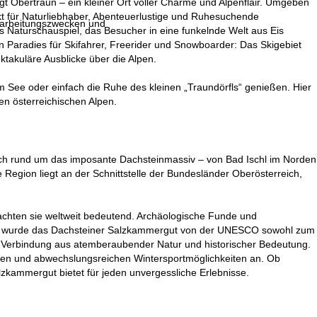
t Obertraun – ein kleiner Ort voller Charme und Alpenflair. Umgeben
t für Naturliebhaber, Abenteuerlustige und Ruhesuchende
erarbeitungszwecken und
s Naturschauspiel, das Besucher in eine funkelnde Welt aus Eis
in Paradies für Skifahrer, Freerider und Snowboarder: Das Skigebiet
ktakuläre Ausblicke über die Alpen.
See oder einfach die Ruhe des kleinen „Traundörfls“ genießen. Hier
en österreichischen Alpen.
ich rund um das imposante Dachsteinmassiv – von Bad Ischl im Norden
Region liegt an der Schnittstelle der Bundesländer Oberösterreich,
chten sie weltweit bedeutend. Archäologische Funde und
1997 wurde das Dachsteiner Salzkammergut von der UNESCO sowohl zum
ige Verbindung aus atemberaubender Natur und historischer Bedeutung.
en und abwechslungsreichen Wintersportmöglichkeiten an. Ob
zkammergut bietet für jeden unvergessliche Erlebnisse.