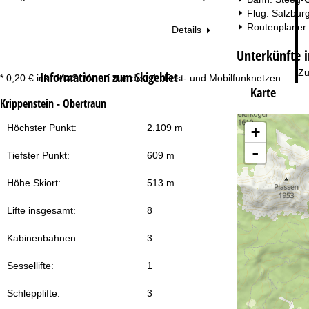
Flug: Salzbur
Routenplaner
Details
Unterkünfte 
Zu
Informationen zum Skigebiet
* 0,20 € inkl. MwSt./Anruf aus den dt. Fest- und Mobilfunknetzen
Karte
Krippenstein - Obertraun
Höchster Punkt:
2.109 m
+
-
Tiefster Punkt:
609 m
Höhe Skiort:
513 m
Lifte insgesamt:
8
Kabinenbahnen:
3
Sessellifte:
1
Schlepplifte:
3