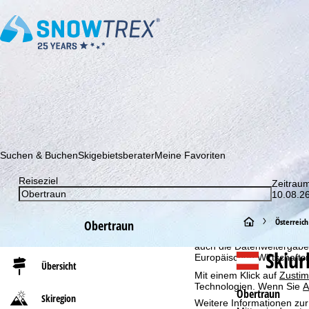
Abonnieren Sie unseren Newsletter und erfahren Sie als Erster 
Suchen & Buchen
Skigebietsberater
Meine Favoriten
Reiseziel
Zeitrau
Cookie-Hinweis
10.08.26
Für ein optimales Webange
auch mit unseren Partnern
S
Österreich
Obertraun
Browserinformationen erste
individualisierten Werbun
auch die Datenweitergabe
t
Skiu
Europäischen Wirtschafts
Übersicht
Mit einem Klick auf
Zusti
a
Technologien. Wenn Sie
A
Obertraun
Skiregion
Weitere Informationen zur
r