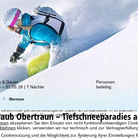
von unseren Rabatt-Aktionen!
m & Dauer
Personen
 – 31.05.28 | 7 Nächte
beliebig
bot erheben wir mit Hilfe von Cookies Nutzungsinformationen, die wir
 teilen. Auf Basis Ihrer Aktivitäten werden dabei Nutzungsprofile anh
Obertraun
llt. Diese Nutzungsprofile dienen der statistischen Analyse, individue
g und Reichweitenmessung. Dafür benötigen wir Ihre Zustimmung (jederz
 bestimmter personenbezogener Daten an Drittanbieter in Drittländern
rlaub
Obertraun – Tiefschneeparadies 
raumes umfasst, wie Google oder Microsoft in den USA.
mmen
akzeptieren Sie den Einsatz von nicht funktionsnotwendigen Cook
blehnen
klicken, verwenden wir nur technisch und zur Vertragserfüllun
 Cookienutzung und die Möglichkeit zur Änderung Ihrer Einstellungen f