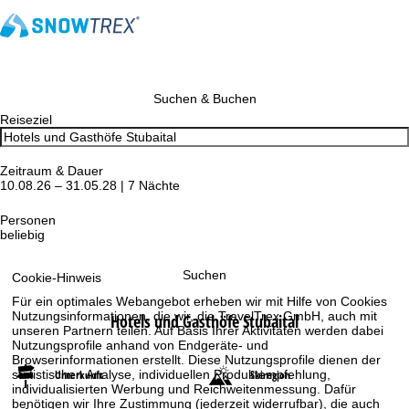
Suchen & Buchen
Reiseziel
Zeitraum & Dauer
10.08.26 – 31.05.28 | 7 Nächte
Personen
beliebig
Suchen
Cookie-Hinweis
Für ein optimales Webangebot erheben wir mit Hilfe von Cookies
Nutzungsinformationen, die wir, die TravelTrex GmbH, auch mit
Hotels und Gasthöfe Stubaital
unseren Partnern teilen. Auf Basis Ihrer Aktivitäten werden dabei
Nutzungsprofile anhand von Endgeräte- und
Browserinformationen erstellt. Diese Nutzungsprofile dienen der
Unterkunft
Skiregion
statistischen Analyse, individuellen Produktempfehlung,
individualisierten Werbung und Reichweitenmessung. Dafür
benötigen wir Ihre Zustimmung (jederzeit widerrufbar), die auch