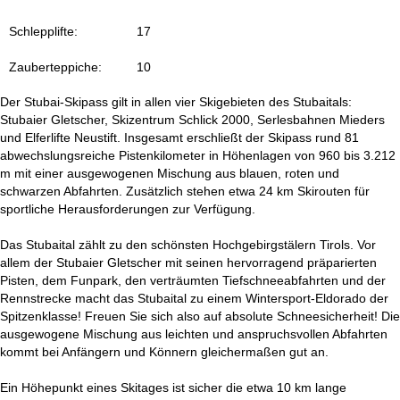
t
Schlepplifte:
17
e
Zauberteppiche:
10
Der Stubai-Skipass gilt in allen vier Skigebieten des Stubaitals:
Stubaier Gletscher, Skizentrum Schlick 2000, Serlesbahnen Mieders
und Elferlifte Neustift. Insgesamt erschließt der Skipass rund 81
abwechslungsreiche Pistenkilometer in Höhenlagen von 960 bis 3.212
m mit einer ausgewogenen Mischung aus blauen, roten und
schwarzen Abfahrten. Zusätzlich stehen etwa 24 km Skirouten für
sportliche Herausforderungen zur Verfügung.
Das Stubaital zählt zu den schönsten Hochgebirgstälern Tirols. Vor
allem der Stubaier Gletscher mit seinen hervorragend präparierten
Pisten, dem Funpark, den verträumten Tiefschneeabfahrten und der
Rennstrecke macht das Stubaital zu einem Wintersport-Eldorado der
Spitzenklasse! Freuen Sie sich also auf absolute Schneesicherheit! Die
ausgewogene Mischung aus leichten und anspruchsvollen Abfahrten
kommt bei Anfängern und Könnern gleichermaßen gut an.
Ein Höhepunkt eines Skitages ist sicher die etwa 10 km lange