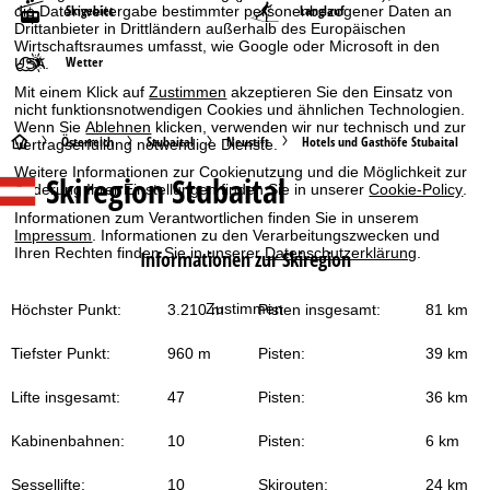
Skigebiet
Langlauf
die Datenweitergabe bestimmter personenbezogener Daten an
Drittanbieter in Drittländern außerhalb des Europäischen
Wirtschaftsraumes umfasst, wie Google oder Microsoft in den
Wetter
USA.
Mit einem Klick auf
Zustimmen
akzeptieren Sie den Einsatz von
nicht funktionsnotwendigen Cookies und ähnlichen Technologien.
Wenn Sie
Ablehnen
klicken, verwenden wir nur technisch und zur
S
Österreich
Stubaital
Neustift
Hotels und Gasthöfe Stubaital
Vertragserfüllung notwendige Dienste.
Weitere Informationen zur Cookienutzung und die Möglichkeit zur
Skiregion Stubaital
t
Änderung Ihrer Einstellungen finden Sie in unserer
Cookie-Policy
.
Informationen zum Verantwortlichen finden Sie in unserem
a
Impressum
. Informationen zu den Verarbeitungszwecken und
Ihren Rechten finden Sie in unserer
Datenschutzerklärung
.
Informationen zur Skiregion
r
Zustimmen
Höchster Punkt:
3.210 m
Pisten insgesamt:
81 km
t
Tiefster Punkt:
960 m
Pisten:
39 km
s
Lifte insgesamt:
47
Pisten:
36 km
e
Kabinenbahnen:
10
Pisten:
6 km
i
Sessellifte:
10
Skirouten:
24 km