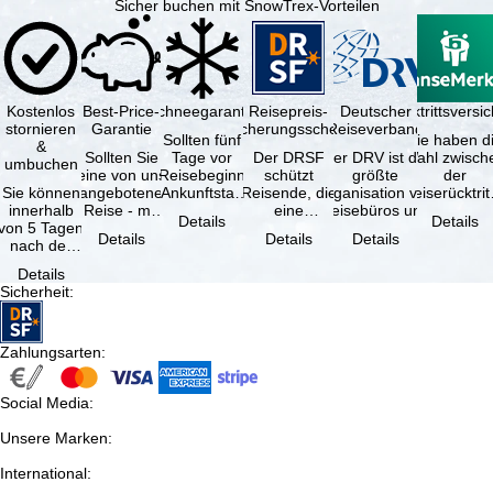
Sicher buchen mit SnowTrex-Vorteilen
Kostenlos
Best-Price-
Schneegarantie
Reisepreis-
Deutscher
Reiserücktrittsvers
stornieren
Garantie
Sicherungsschein
Reiseverband
Sollten fünf
Sie haben d
&
Sollten Sie
Tage vor
Der DRSF
Der DRV ist die
Wahl zwisch
umbuchen
eine von uns
Reisebeginn
schützt
größte
der
Sie können
angebotene
(Ankunftstag)
Reisende, die
Organisation von
Reiserücktrit
innerhalb
Reise - mit
aufgrund von
eine
Reisebüros und
Versicheru
Details
Details
von 5 Tagen
gleicher
Schneemangel
Pauschalreise
Reiseveranstaltern
(inklusive 
Details
Details
Details
nach der
Verfügbarkeit
…
oder
in …
Buchung
und …
verbundene
Details
kostenfrei
Reiseleistungen
Sicherheit
:
zurücktreten,
…
…
Zahlungsarten
:
Social Media
:
Unsere Marken
:
International
: