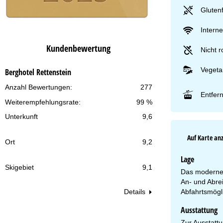
Glutenf
Interne
Kundenbewertung
Nicht r
Vegeta
Berghotel Rettenstein
Anzahl Bewertungen:
277
Entfer
Weiterempfehlungsrate:
99 %
Unterkunft
9,6
Auf Karte an
Ort
9,2
Lage
Skigebiet
9,1
Das moderne 
An- und Abre
Abfahrtsmögli
Details
Ausstattung
Zur Ausstatt