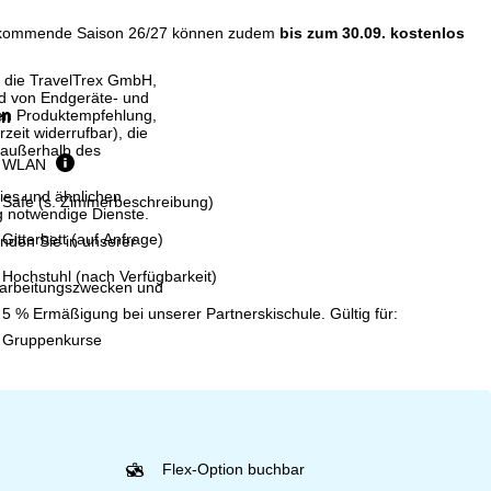
e kommende Saison 26/27 können zudem
bis zum 30.09. kostenlos
, die TravelTrex GmbH,
and von Endgeräte- und
en
llen Produktempfehlung,
eit widerrufbar), die
 außerhalb des
WLAN
ies und ähnlichen
Safe (s. Zimmerbeschreibung)
g notwendige Dienste.
Gitterbett (auf Anfrage)
inden Sie in unserer
Hochstuhl (nach Verfügbarkeit)
erarbeitungszwecken und
5 % Ermäßigung bei unserer Partnerskischule. Gültig für:
Gruppenkurse
Flex-Option buchbar