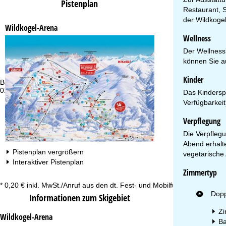
Pistenplan
Restaurant, S
der Wildkoge
Wildkogel-Arena
Wellness
Der Wellness
können Sie a
Kinder
Beratung
Öf
01806 77 35 00 00 *
Mo
Das Kinderspi
Fr
Verfügbarkeit
Sa
Verpflegung
Die Verpflegu
Abend erhalte
Pistenplan vergrößern
vegetarische A
Interaktiver Pistenplan
Zimmertyp
Zu
* 0,20 € inkl. MwSt./Anruf aus den dt. Fest- und Mobilfunknetzen
Dopp
Informationen zum Skigebiet
Zi
Wildkogel-Arena
Ba