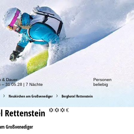
von unseren Rabatt-Aktionen!
m & Dauer
Personen
 – 31.05.28 | 7 Nächte
beliebig
Neukirchen am Großvenediger
Berghotel Rettenstein
l Rettenstein
°°°.
am Großvenediger