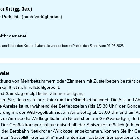
r Ort (gg. Geb.)
r Parkplatz (nach Verfügbarkeit)
icht gestattet
 zu entrichtenden Kosten haben die angegebenen Preise den Stand vom 01.06.2026
weise
chung von Mehrbettzimmern oder Zimmern mit Zustellbetten besteht bei
kunft ist nicht rollstuhlgerecht.
nd Samstag erfolgt keine Zimmerreinigung.
ten Sie, dass sich Ihre Unterkunft im Skigebiet befindet. Die An- und A
e Anreise ist nur während der Betriebszeiten (bis 15:30 Uhr) der Gonde
erung mit der Wildkogelbahn ist am Anreisetag ab 15:00 Uhr und am Ab
 zur Anreise die Wildkogelbahn ab Neukirchen am Großvenediger, dort s
 Der Gepäcktransport ist nur außerhalb der Stoßzeiten möglich (d.h. v
n der Bergbahn Neukirchen-Wildkogel angekommen, können Sie Ihr Gep
nten Sessellift "Ganzeralm" nach unten zur Talstation transportieren, d