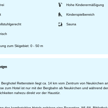
rei
Hohe Kinderermäßigung
t
Kinderspielbereich
ollstuhlgerecht
Sauna
risch
nung zum Skigebiet: 0 - 50 m
zeigen
Berghotel Rettenstein liegt ca. 14 km vom Zentrum von Neukirchen am 
ise zum Hotel ist nur mit der Bergbahn ab Neukirchen und während der 
chkeiten nahezu direkt vor der Haustür.
ung des komfortablen Hotels gehören eine Rezeption, WLAN, Bibliothek