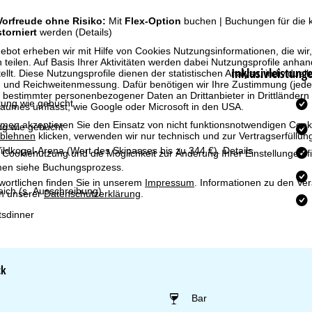
Vorfreude ohne Risiko:
Mit
Flex-Option
buchen | Buchungen für di
storniert
werden
(Details)
bot erheben wir mit Hilfe von Cookies Nutzungsinformationen, die wir
 teilen. Auf Basis Ihrer Aktivitäten werden dabei Nutzungsprofile anh
Inklusivleistung
llt. Diese Nutzungsprofile dienen der statistischen Analyse, individue
g und Reichweitenmessung. Dafür benötigen wir Ihre Zustimmung (jederz
 bestimmter personenbezogener Daten an Drittanbieter in Drittländern
ung wie gebucht
raumes umfasst, wie Google oder Microsoft in den USA.
mmen
akzeptieren Sie den Einsatz von nicht funktionsnotwendigen Cook
ng wie gebucht
blehnen
klicken, verwenden wir nur technisch und zur Vertragserfüllun
ildkogel-Arena
(Wert des Skipasses bis zu 344 €). Details
 Cookienutzung und die Möglichkeit zur Änderung Ihrer Einstellungen f
en siehe Buchungsprozess.
wortlichen finden Sie in unserem
Impressum
. Informationen zu den V
ich (s. Ausschreibung)
in unserer
Datenschutzerklärung
.
sdinner
ck
Bar