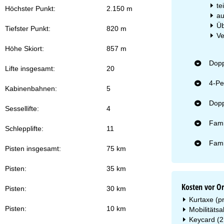
te
Höchster Punkt:
2.150 m
au
Üb
Tiefster Punkt:
820 m
Ve
Höhe Skiort:
857 m
Dopp
Lifte insgesamt:
20
4-Pe
Kabinenbahnen:
5
Dopp
Sessellifte:
4
Fami
Schlepplifte:
11
Fami
Pisten insgesamt:
75 km
Pisten:
35 km
Kosten vor Or
Pisten:
30 km
Kurtaxe (p
Pisten:
10 km
Mobilitäts
Keycard (2,