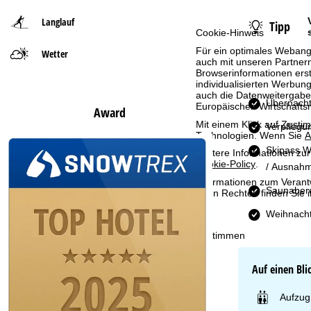
Langlauf
Tipp
t
Cookie-Hinweis
Für ein optimales Webange
Wetter
s
auch mit unseren Partnern
Browserinformationen erste
e
individualisierten Werbun
auch die Datenweitergabe
Übernacht
Europäischen Wirtschafts
Award
i
Mit einem Klick auf
Zusti
Verpflegu
Technologien. Wenn Sie
A
t
Skipass W
Weitere Informationen zur
Cookie-Policy
.
/ Ausnahm
e
Informationen zum Verant
Saunabere
Ihren Rechten finden Sie 
Weihnacht
Zustimmen
Auf einen Bli
Aufzug