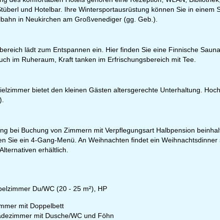
tüberl und Hotelbar. Ihre Wintersportausrüstung können Sie in einem Ski
lbahn in Neukirchen am Großvenediger (gg. Geb.).
bereich lädt zum Entspannen ein. Hier finden Sie eine Finnische Saun
uch im Ruheraum, Kraft tanken im Erfrischungsbereich mit Tee.
fnungszeiten
-Do:
09:00-17:00 Uhr
elzimmer bietet den kleinen Gästen altersgerechte Unterhaltung. Hochs
:
09:00-15:00 Uhr
).
-So:
geschlossen
ng bei Buchung von Zimmern mit Verpflegungsart Halbpension beinhalte
Beratung
n Sie ein 4-Gang-Menü. An Weihnachten findet ein Weihnachtsdinner sta
lternativen erhältlich.
r Kontaktseite
elzimmer Du/WC (20 - 25 m²), HP
mmer mit Doppelbett
dezimmer mit Dusche/WC und Föhn