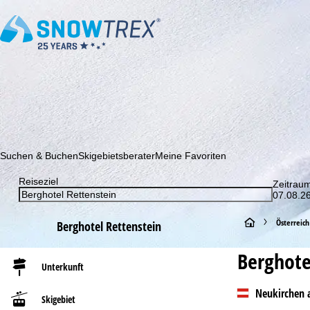
Abonnieren Sie unseren Newsletter und erfahren Sie als Erster 
Suchen & Buchen
Skigebietsberater
Meine Favoriten
Reiseziel
Zeitrau
07.08.26
S
Österreich
Berghotel Rettenstein
t
Berghote
Unterkunft
a
Neukirchen 
Skigebiet
r