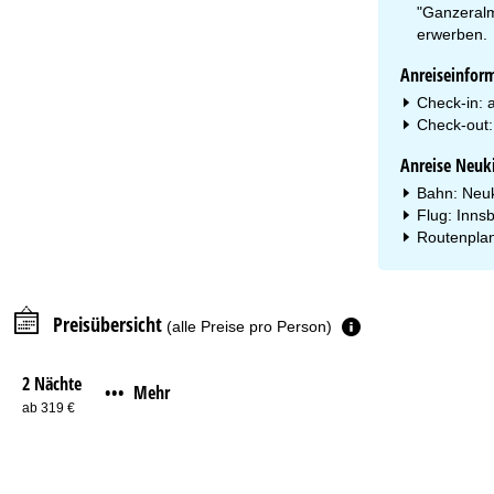
"Ganzeralm"
erwerben.
Anreiseinfor
Check-in: 
Check-out:
Anreise Neuk
Bahn: Neuki
Flug: Inns
Routenplan
Preisübersicht
(alle Preise pro Person)
2 Nächte
Mehr
•••
ab 319 €