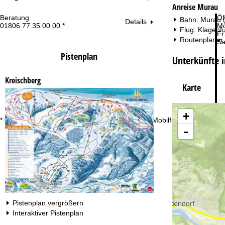
Anreise Murau
Beratung
Öf
Bahn: Murau (
Details
01806 77 35 00 00 *
Mo
Flug: Klagenfu
Fr
Routenplaner
Sa
Pistenplan
Unterkünfte 
Kreischberg
Karte
+
Zu
* 0,20 € inkl. MwSt./Anruf aus den dt. Fest- und Mobilfunknetzen
-
Pistenplan vergrößern
Interaktiver Pistenplan