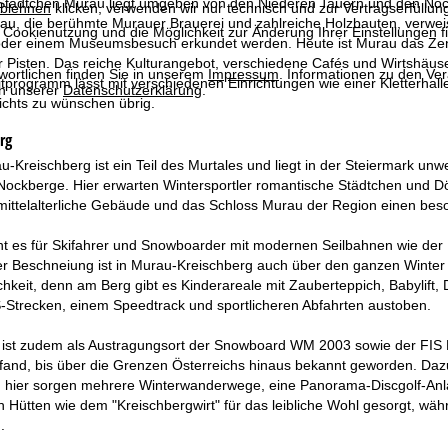
 Städtchen Murau liegt umgeben von den Niederen Tauern und den Nockb
blehnen
klicken, verwenden wir nur technisch und zur Vertragserfüllun
au, die berühmte Murauer Brauerei und zahlreiche Holzbauten, verweis
 Cookienutzung und die Möglichkeit zur Änderung Ihrer Einstellungen f
der einem Museumsbesuch erkundet werden. Heute ist Murau das Zent
r Pisten. Das reiche Kulturangebot, verschiedene Cafés und Wirtshäu
wortlichen finden Sie in unserem
Impressum
. Informationen zu den V
itprogramm lässt mit verschiedenen Einrichtungen wie einer Kletterha
in unserer
Datenschutzerklärung
.
nichts zu wünschen übrig.
rg
-Kreischberg ist ein Teil des Murtales und liegt in der Steiermark unw
ockberge. Hier erwarten Wintersportler romantische Städtchen und Dör
ittelalterliche Gebäude und das Schloss Murau der Region einen bes
eht es für Skifahrer und Snowboarder mit modernen Seilbahnen wie de
 Beschneiung ist in Murau-Kreischberg auch über den ganzen Winter Sc
chkeit, denn am Berg gibt es Kinderareale mit Zauberteppich, Babylift,
-Strecken, einem Speedtrack und sportlicheren Abfahrten austoben.
 ist zudem als Austragungsort der Snowboard WM 2003 sowie der FIS
tfand, bis über die Grenzen Österreichs hinaus bekannt geworden. Dazu
 hier sorgen mehrere Winterwanderwege, eine Panorama-Discgolf-Anl
en Hütten wie dem "Kreischbergwirt" für das leibliche Wohl gesorgt, w
.