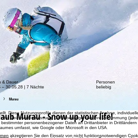
von unseren Rabatt-Aktionen!
m & Dauer
Personen
 – 30.05.28 | 7 Nächte
beliebig
Murau
bot erheben wir mit Hilfe von Cookies Nutzungsinformationen, die wir
 teilen. Auf Basis Ihrer Aktivitäten werden dabei Nutzungsprofile anh
rlaub
Murau - Snow up your life!
llt. Diese Nutzungsprofile dienen der statistischen Analyse, individue
g und Reichweitenmessung. Dafür benötigen wir Ihre Zustimmung (jederz
 bestimmter personenbezogener Daten an Drittanbieter in Drittländern
raumes umfasst, wie Google oder Microsoft in den USA.
mmen
akzeptieren Sie den Einsatz von nicht funktionsnotwendigen Cook