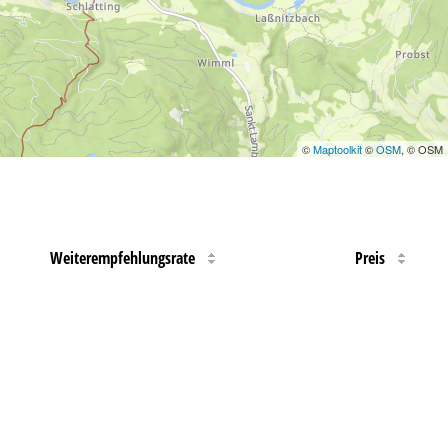
©
Maptoolkit
©
OSM
, © OSM
Weiterempfehlungsrate
Preis