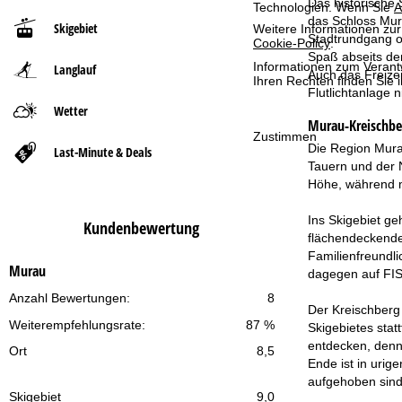
Das historische
Technologien. Wenn Sie
A
das Schloss Mur
Skigebiet
Weitere Informationen zur
t
Stadtrundgang o
Cookie-Policy
.
Spaß abseits de
Informationen zum Verant
Langlauf
s
Auch das Freize
Ihren Rechten finden Sie 
Flutlichtanlage 
e
Wetter
Murau-Kreischbe
Zustimmen
i
Die Region Murau
Last-Minute & Deals
Tauern und der N
t
Höhe, während m
e
Ins Skigebiet g
Kundenbewertung
flächendeckender
Familienfreundli
Murau
dagegen auf FIS
Anzahl Bewertungen:
8
Der Kreischberg
Weiterempfehlungsrate:
87 %
Skigebietes stat
entdecken, denn
Ort
8,5
Ende ist in urig
aufgehoben sind
Skigebiet
9,0