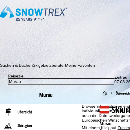
Abonnieren Sie unseren Newsletter und erfahren Sie als Erster 
Suchen & Buchen
Skigebietsberater
Meine Favoriten
Reiseziel
Zeitrau
07.08.26
Cookie-Hinweis
S
Österreich
Murau
Für ein optimales Webange
auch mit unseren Partnern
t
Skiu
Browserinformationen erste
individualisierten Werbun
Übersicht
auch die Datenweitergabe
a
Europäischen Wirtschafts
Murau
Skiregion
Mit einem Klick auf
Zusti
r