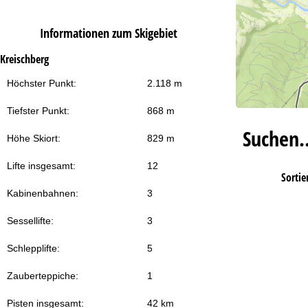
Informationen zum Skigebiet
Kreischberg
Höchster Punkt:
2.118 m
Tiefster Punkt:
868 m
Suchen
Höhe Skiort:
829 m
Lifte insgesamt:
12
Sortie
Kabinenbahnen:
3
Sessellifte:
3
Schlepplifte:
5
Zauberteppiche:
1
Pisten insgesamt:
42 km