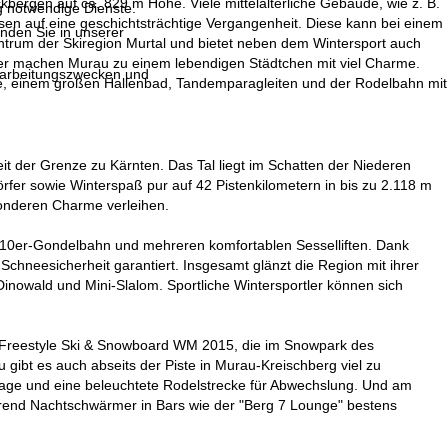
ergen auf ca. 829 m Höhe. Viele mittelalterliche Gebäude, wie z. B.
g notwendige Dienste.
en auf eine geschichtsträchtige Vergangenheit. Diese kann bei einem
inden Sie in unserer
rum der Skiregion Murtal und bietet neben dem Wintersport auch
ser machen Murau zu einem lebendigen Städtchen mit viel Charme.
erarbeitungszwecken und
lle, einem großen Hallenbad, Tandemparagleiten und der Rodelbahn mit
eit der Grenze zu Kärnten. Das Tal liegt im Schatten der Niederen
fer sowie Winterspaß pur auf 42 Pistenkilometern in bis zu 2.118 m
onderen Charme verleihen.
r 10er-Gondelbahn und mehreren komfortablen Sesselliften. Dank
hneesicherheit garantiert. Insgesamt glänzt die Region mit ihrer
 Dinowald und Mini-Slalom. Sportliche Wintersportler können sich
 Freestyle Ski & Snowboard WM 2015, die im Snowpark des
 gibt es auch abseits der Piste in Murau-Kreischberg viel zu
age und eine beleuchtete Rodelstrecke für Abwechslung. Und am
ährend Nachtschwärmer in Bars wie der "Berg 7 Lounge" bestens