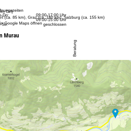
fnungszeiten
im Ort)
-Do:
09:00-17:00 Uhr
rt (ca. 85 km), Graz (ca. 140 km), Salzburg (ca. 155 km)
:
09:00-15:00 Uhr
 in
Google Maps
öffnen
-So:
geschlossen
in Murau
Beratung
r Kontaktseite