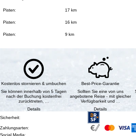
Pisten:
17 km
Pisten:
16 km
Pisten:
9 km
Kostenlos stornieren & umbuchen
Best-Price-Garantie
Sie können innerhalb von 5 Tagen
Sollten Sie eine von uns
nach der Buchung kostenfrei
angebotene Reise - mit gleicher
zurücktreten, …
Verfügbarkeit und …
Details
Details
Sicherheit
:
Zahlungsarten
:
Social Media
: