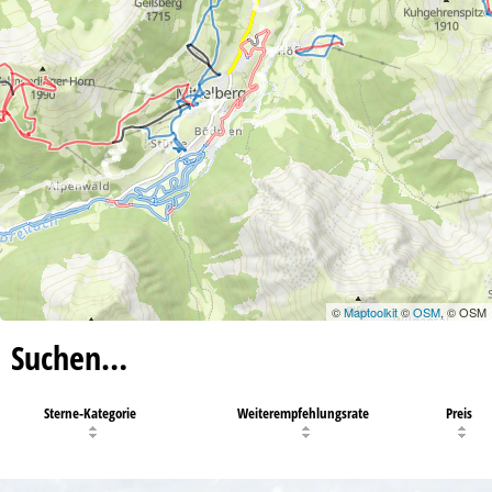
©
Maptoolkit
©
OSM
, © OSM
Suchen…
Sterne-Kategorie
Weiterempfehlungsrate
Preis