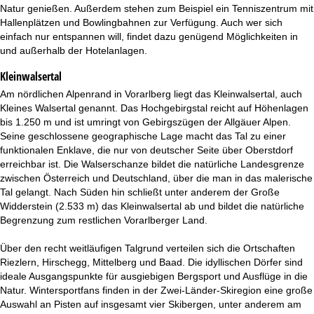
t
Natur genießen. Außerdem stehen zum Beispiel ein Tenniszentrum mit
Hallenplätzen und Bowlingbahnen zur Verfügung. Auch wer sich
e
einfach nur entspannen will, findet dazu genügend Möglichkeiten in
und außerhalb der Hotelanlagen.
Kleinwalsertal
Am nördlichen Alpenrand in Vorarlberg liegt das Kleinwalsertal, auch
Kleines Walsertal genannt. Das Hochgebirgstal reicht auf Höhenlagen
bis 1.250 m und ist umringt von Gebirgszügen der Allgäuer Alpen.
Seine geschlossene geographische Lage macht das Tal zu einer
funktionalen Enklave, die nur von deutscher Seite über Oberstdorf
erreichbar ist. Die Walserschanze bildet die natürliche Landesgrenze
zwischen Österreich und Deutschland, über die man in das malerische
Tal gelangt. Nach Süden hin schließt unter anderem der Große
Widderstein (2.533 m) das Kleinwalsertal ab und bildet die natürliche
Begrenzung zum restlichen Vorarlberger Land.
Über den recht weitläufigen Talgrund verteilen sich die Ortschaften
Riezlern, Hirschegg, Mittelberg und Baad. Die idyllischen Dörfer sind
ideale Ausgangspunkte für ausgiebigen Bergsport und Ausflüge in die
Natur. Wintersportfans finden in der Zwei-Länder-Skiregion eine große
Auswahl an Pisten auf insgesamt vier Skibergen, unter anderem am