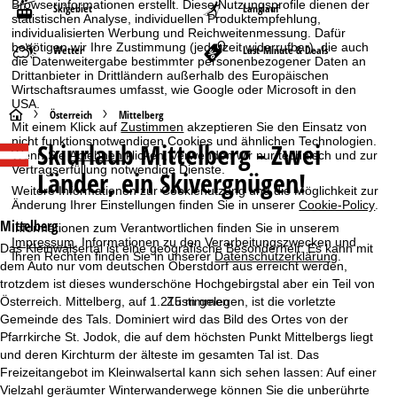
Browserinformationen erstellt. Diese Nutzungsprofile dienen der
Skigebiet
Langlauf
statistischen Analyse, individuellen Produktempfehlung,
individualisierten Werbung und Reichweitenmessung. Dafür
benötigen wir Ihre Zustimmung (jederzeit widerrufbar), die auch
Wetter
Last-Minute & Deals
die Datenweitergabe bestimmter personenbezogener Daten an
Drittanbieter in Drittländern außerhalb des Europäischen
Wirtschaftsraumes umfasst, wie Google oder Microsoft in den
USA.
S
Österreich
Mittelberg
Mit einem Klick auf
Zustimmen
akzeptieren Sie den Einsatz von
nicht funktionsnotwendigen Cookies und ähnlichen Technologien.
Skiurlaub
Mittelberg - Zwei
t
Wenn Sie
Ablehnen
klicken, verwenden wir nur technisch und zur
Vertragserfüllung notwendige Dienste.
Länder, ein Skivergnügen!
a
Weitere Informationen zur Cookienutzung und die Möglichkeit zur
Änderung Ihrer Einstellungen finden Sie in unserer
Cookie-Policy
.
r
Mittelberg
Informationen zum Verantwortlichen finden Sie in unserem
Impressum
. Informationen zu den Verarbeitungszwecken und
Das Kleinwalsertal ist eine geografische Besonderheit: Es kann mit
Ihren Rechten finden Sie in unserer
Datenschutzerklärung
.
t
dem Auto nur vom deutschen Oberstdorf aus erreicht werden,
trotzdem ist dieses wunderschöne Hochgebirgstal aber ein Teil von
s
Österreich. Mittelberg, auf 1.215 m gelegen, ist die vorletzte
Zustimmen
Gemeinde des Tals. Dominiert wird das Bild des Ortes von der
e
Pfarrkirche St. Jodok, die auf dem höchsten Punkt Mittelbergs liegt
und deren Kirchturm der älteste im gesamten Tal ist. Das
i
Freizeitangebot im Kleinwalsertal kann sich sehen lassen: Auf einer
Vielzahl geräumter Winterwanderwege können Sie die unberührte