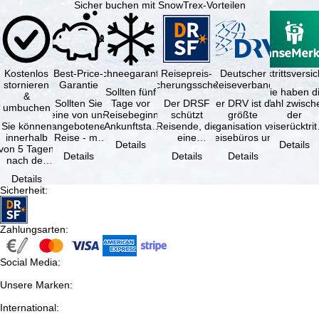
Sicher buchen mit SnowTrex-Vorteilen
Kostenlos
Best-Price-
Schneegarantie
Reisepreis-
Deutscher
Reiserücktrittsvers
stornieren
Garantie
Sicherungsschein
Reiseverband
Sollten fünf
Sie haben d
&
Sollten Sie
Tage vor
Der DRSF
Der DRV ist die
Wahl zwisch
umbuchen
eine von uns
Reisebeginn
schützt
größte
der
Sie können
angebotene
(Ankunftstag)
Reisende, die
Organisation von
Reiserücktrit
innerhalb
Reise - mit
aufgrund von
eine
Reisebüros und
Versicheru
Details
Details
von 5 Tagen
gleicher
Schneemangel
Pauschalreise
Reiseveranstaltern
(inklusive 
Details
Details
Details
nach der
Verfügbarkeit
…
oder
in …
Buchung
und …
verbundene
Details
kostenfrei
Reiseleistungen
Sicherheit
:
zurücktreten,
…
…
Zahlungsarten
:
Social Media
:
Unsere Marken
:
International
: