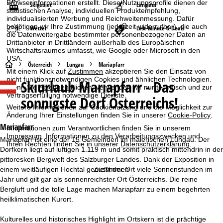
Browserinformationen erstellt. Diese Nutzungsprofile dienen der
Skigebiet
Langlauf
statistischen Analyse, individuellen Produktempfehlung,
individualisierten Werbung und Reichweitenmessung. Dafür
benötigen wir Ihre Zustimmung (jederzeit widerrufbar), die auch
Wetter
Last-Minute & Deals
die Datenweitergabe bestimmter personenbezogener Daten an
Drittanbieter in Drittländern außerhalb des Europäischen
Wirtschaftsraumes umfasst, wie Google oder Microsoft in den
USA.
S
Österreich
Lungau
Mariapfarr
Mit einem Klick auf
Zustimmen
akzeptieren Sie den Einsatz von
nicht funktionsnotwendigen Cookies und ähnlichen Technologien.
Skiurlaub
Mariapfarr - Das
t
Wenn Sie
Ablehnen
klicken, verwenden wir nur technisch und zur
Vertragserfüllung notwendige Dienste.
sonnigste Dorf Österreichs!
a
Weitere Informationen zur Cookienutzung und die Möglichkeit zur
Änderung Ihrer Einstellungen finden Sie in unserer
Cookie-Policy
.
r
Mariapfarr
Informationen zum Verantwortlichen finden Sie in unserem
Impressum
. Informationen zu den Verarbeitungszwecken und
Mariapfarr ist eine der 15 Gemeinden im malerischen Lungau. Der
Ihren Rechten finden Sie in unserer
Datenschutzerklärung
.
t
Dorfkern liegt auf luftigen 1.119 m und somit praktisch mittendrin in der
pittoresken Bergwelt des Salzburger Landes. Dank der Exposition in
s
einem weitläufigen Hochtal genießt der Ort viele Sonnenstunden im
Zustimmen
Jahr und gilt gar als sonnenreichster Ort Österreichs. Die reine
e
Bergluft und die tolle Lage machen Mariapfarr zu einem begehrten
heilklimatischen Kurort.
i
Kulturelles und historisches Highlight im Ortskern ist die prächtige