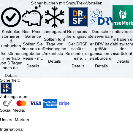
Sicher buchen mit SnowTrex-Vorteilen
Kostenlos
Best-Price-
Schneegarantie
Reisepreis-
Deutscher
Reiserücktrittsvers
stornieren
Garantie
Sicherungsschein
Reiseverband
Sollten fünf
Sie haben d
&
Sollten Sie
Tage vor
Der DRSF
Der DRV ist die
Wahl zwisch
umbuchen
eine von uns
Reisebeginn
schützt
größte
der
Sie können
angebotene
(Ankunftstag)
Reisende, die
Organisation von
Reiserücktrit
innerhalb
Reise - mit
aufgrund von
eine
Reisebüros und
Versicheru
Details
Details
von 5 Tagen
gleicher
Schneemangel
Pauschalreise
Reiseveranstaltern
(inklusive 
Details
Details
Details
nach der
Verfügbarkeit
…
oder
in …
Buchung
und …
verbundene
Details
kostenfrei
Reiseleistungen
Sicherheit
:
zurücktreten,
…
…
Zahlungsarten
:
Social Media
:
Unsere Marken
:
International
: