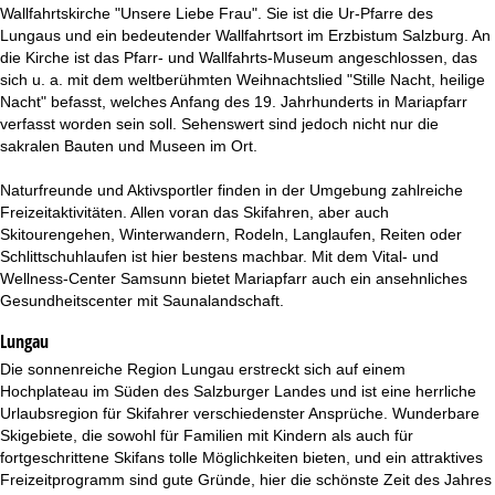
t
Wallfahrtskirche "Unsere Liebe Frau". Sie ist die Ur-Pfarre des
Lungaus und ein bedeutender Wallfahrtsort im Erzbistum Salzburg. An
e
die Kirche ist das Pfarr- und Wallfahrts-Museum angeschlossen, das
sich u. a. mit dem weltberühmten Weihnachtslied "Stille Nacht, heilige
Nacht" befasst, welches Anfang des 19. Jahrhunderts in Mariapfarr
verfasst worden sein soll. Sehenswert sind jedoch nicht nur die
sakralen Bauten und Museen im Ort.
Naturfreunde und Aktivsportler finden in der Umgebung zahlreiche
Freizeitaktivitäten. Allen voran das Skifahren, aber auch
Skitourengehen, Winterwandern, Rodeln, Langlaufen, Reiten oder
Schlittschuhlaufen ist hier bestens machbar. Mit dem Vital- und
Wellness-Center Samsunn bietet Mariapfarr auch ein ansehnliches
Gesundheitscenter mit Saunalandschaft.
Lungau
Die sonnenreiche Region Lungau erstreckt sich auf einem
Hochplateau im Süden des Salzburger Landes und ist eine herrliche
Urlaubsregion für Skifahrer verschiedenster Ansprüche. Wunderbare
Skigebiete, die sowohl für Familien mit Kindern als auch für
fortgeschrittene Skifans tolle Möglichkeiten bieten, und ein attraktives
Freizeitprogramm sind gute Gründe, hier die schönste Zeit des Jahres