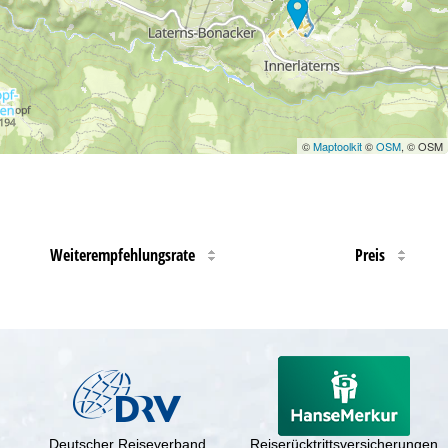
©
Maptoolkit
©
OSM
, © OSM
Weiterempfehlungsrate
Preis
Deutscher Reiseverband
Reiserücktrittsversicherungen