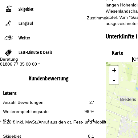
langen Höhenloi
Skigebiet
t
Wiesenlandschaf
Stofel. Vom "Gas
Zustimmen
Langlauf
ausgezeichneten
s
Unterkünfte i
e
Wetter
i
Karte
Last-Minute & Deals
Beratung
Öf
t
01806 77 35 00 00 *
Mo
+
Fr
Sa
e
Kundenbewertung
-
Laterns
Anzahl Bewertungen:
27
Weiterempfehlungsrate:
96 %
Zu
Ort
8,4
* 0,20 € inkl. MwSt./Anruf aus den dt. Fest- und Mobilfunknetzen
Skigebiet
8,1