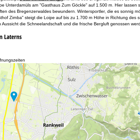
pe Unterdamüls am "Gasthaus Zum Göckle" auf 1.500 m. Hier lassen s
ten des Bregenzerwaldes bewundern. Wintersportler, die es sonnig m
thof Zimba" steigt die Loipe auf bis zu 1.700 m Höhe in Richtung des
 Aussicht die Schneelandschaft und die frische Bergluft genossen wer
n Laterns
fnungszeiten
-Do:
09:00-17:00 Uhr
:
09:00-15:00 Uhr
-So:
geschlossen
Beratung
r Kontaktseite