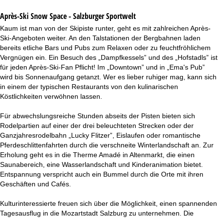
Après-Ski Snow Space - Salzburger Sportwelt
Kaum ist man von der Skipiste runter, geht es mit zahlreichen Après-
Ski-Angeboten weiter. An den Talstationen der Bergbahnen laden
bereits etliche Bars und Pubs zum Relaxen oder zu feuchtfröhlichem
Vergnügen ein. Ein Besuch des „Dampfkessels” und des „Hofstadls” ist
für jeden Après-Ski-Fan Pflicht! Im „Downtown” und in „Ema's Pub”
wird bis Sonnenaufgang getanzt. Wer es lieber ruhiger mag, kann sich
in einem der typischen Restaurants von den kulinarischen
Köstlichkeiten verwöhnen lassen.
Für abwechslungsreiche Stunden abseits der Pisten bieten sich
Rodelpartien auf einer der drei beleuchteten Strecken oder der
Ganzjahresrodelbahn „Lucky Flitzer”, Eislaufen oder romantische
Pferdeschlittenfahrten durch die verschneite Winterlandschaft an. Zur
Erholung geht es in die Therme Amadé in Altenmarkt, die einen
Saunabereich, eine Wasserlandschaft und Kinderanimation bietet.
Entspannung verspricht auch ein Bummel durch die Orte mit ihren
Geschäften und Cafés.
Kulturinteressierte freuen sich über die Möglichkeit, einen spannenden
Tagesausflug in die Mozartstadt Salzburg zu unternehmen. Die