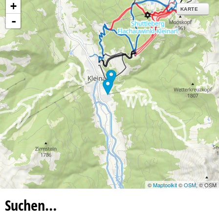
+
KARTE
-
©
Maptoolkit
©
OSM
, © OSM
Suchen…