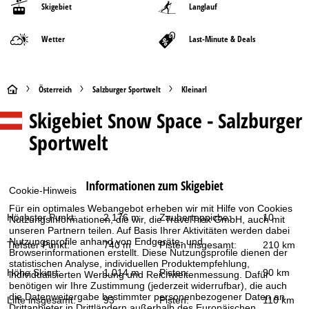
Skigebiet
Langlauf
Wetter
Last-Minute & Deals
S
Österreich
Salzburger Sportwelt
Kleinarl
Skigebiet
Snow Space - Salzburger
t
Sportwelt
a
r
Informationen zum Skigebiet
Cookie-Hinweis
t
Für ein optimales Webangebot erheben wir mit Hilfe von Cookies
Höchster Punkt:
2.176 m
Zauberteppiche:
10
Nutzungsinformationen, die wir, die TravelTrex GmbH, auch mit
s
unseren Partnern teilen. Auf Basis Ihrer Aktivitäten werden dabei
Nutzungsprofile anhand von Endgeräte- und
Tiefster Punkt:
740 m
Pisten insgesamt:
210 km
Browserinformationen erstellt. Diese Nutzungsprofile dienen der
e
statistischen Analyse, individuellen Produktempfehlung,
Höhe Skiort:
1.014 m
Pisten:
90 km
individualisierten Werbung und Reichweitenmessung. Dafür
benötigen wir Ihre Zustimmung (jederzeit widerrufbar), die auch
i
die Datenweitergabe bestimmter personenbezogener Daten an
Lifte insgesamt:
93
Pisten:
110 km
Drittanbieter in Drittländern außerhalb des Europäischen