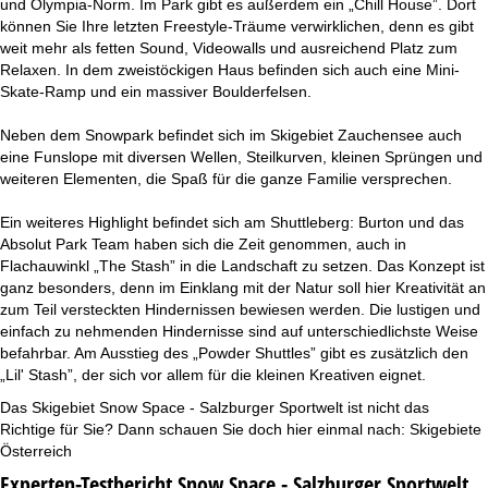
und Olympia-Norm. Im Park gibt es außerdem ein „Chill House”. Dort
können Sie Ihre letzten Freestyle-Träume verwirklichen, denn es gibt
weit mehr als fetten Sound, Videowalls und ausreichend Platz zum
Relaxen. In dem zweistöckigen Haus befinden sich auch eine Mini-
Skate-Ramp und ein massiver Boulderfelsen.
Neben dem Snowpark befindet sich im Skigebiet Zauchensee auch
eine Funslope mit diversen Wellen, Steilkurven, kleinen Sprüngen und
weiteren Elementen, die Spaß für die ganze Familie versprechen.
Ein weiteres Highlight befindet sich am Shuttleberg: Burton und das
Absolut Park Team haben sich die Zeit genommen, auch in
Flachauwinkl „The Stash” in die Landschaft zu setzen. Das Konzept ist
ganz besonders, denn im Einklang mit der Natur soll hier Kreativität an
zum Teil versteckten Hindernissen bewiesen werden. Die lustigen und
einfach zu nehmenden Hindernisse sind auf unterschiedlichste Weise
befahrbar. Am Ausstieg des „Powder Shuttles” gibt es zusätzlich den
„Lil' Stash”, der sich vor allem für die kleinen Kreativen eignet.
Das Skigebiet Snow Space - Salzburger Sportwelt ist nicht das
Richtige für Sie? Dann schauen Sie doch hier einmal nach:
Skigebiete
Österreich
Experten-Testbericht Snow Space - Salzburger Sportwelt