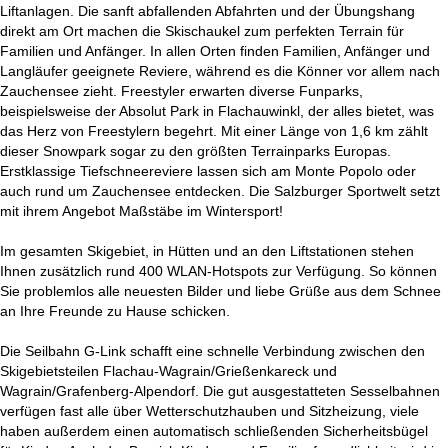
Liftanlagen. Die sanft abfallenden Abfahrten und der Übungshang
direkt am Ort machen die Skischaukel zum perfekten Terrain für
Familien und Anfänger. In allen Orten finden Familien, Anfänger und
Langläufer geeignete Reviere, während es die Könner vor allem nach
Zauchensee zieht. Freestyler erwarten diverse Funparks,
beispielsweise der Absolut Park in Flachauwinkl, der alles bietet, was
das Herz von Freestylern begehrt. Mit einer Länge von 1,6 km zählt
dieser Snowpark sogar zu den größten Terrainparks Europas.
Erstklassige Tiefschneereviere lassen sich am Monte Popolo oder
auch rund um Zauchensee entdecken. Die Salzburger Sportwelt setzt
mit ihrem Angebot Maßstäbe im Wintersport!
Im gesamten Skigebiet, in Hütten und an den Liftstationen stehen
Ihnen zusätzlich rund 400 WLAN-Hotspots zur Verfügung. So können
Sie problemlos alle neuesten Bilder und liebe Grüße aus dem Schnee
an Ihre Freunde zu Hause schicken.
Die Seilbahn G-Link schafft eine schnelle Verbindung zwischen den
Skigebietsteilen Flachau-Wagrain/Grießenkareck und
Wagrain/Grafenberg-Alpendorf. Die gut ausgestatteten Sesselbahnen
verfügen fast alle über Wetterschutzhauben und Sitzheizung, viele
haben außerdem einen automatisch schließenden Sicherheitsbügel