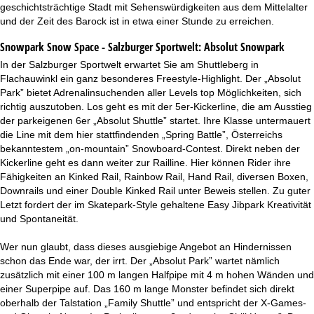
geschichtsträchtige Stadt mit Sehenswürdigkeiten aus dem Mittelalter
und der Zeit des Barock ist in etwa einer Stunde zu erreichen.
Snowpark Snow Space - Salzburger Sportwelt:
Absolut Snowpark
In der Salzburger Sportwelt erwartet Sie am Shuttleberg in
Flachauwinkl ein ganz besonderes Freestyle-Highlight. Der „Absolut
Park” bietet Adrenalinsuchenden aller Levels top Möglichkeiten, sich
richtig auszutoben. Los geht es mit der 5er-Kickerline, die am Ausstieg
der parkeigenen 6er „Absolut Shuttle” startet. Ihre Klasse untermauert
die Line mit dem hier stattfindenden „Spring Battle”, Österreichs
bekanntestem „on-mountain” Snowboard-Contest. Direkt neben der
Kickerline geht es dann weiter zur Railline. Hier können Rider ihre
Fähigkeiten an Kinked Rail, Rainbow Rail, Hand Rail, diversen Boxen,
Downrails und einer Double Kinked Rail unter Beweis stellen. Zu guter
Letzt fordert der im Skatepark-Style gehaltene Easy Jibpark Kreativität
und Spontaneität.
Wer nun glaubt, dass dieses ausgiebige Angebot an Hindernissen
schon das Ende war, der irrt. Der „Absolut Park” wartet nämlich
zusätzlich mit einer 100 m langen Halfpipe mit 4 m hohen Wänden und
einer Superpipe auf. Das 160 m lange Monster befindet sich direkt
oberhalb der Talstation „Family Shuttle” und entspricht der X-Games-