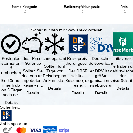
Sterne-Kategorie
Weiterempfehlungsrate
Preis
Sicher buchen mit SnowTrex-Vorteilen
Kostenlos
Best-Price-
Schneegarantie
Reisepreis-
Deutscher
Reiserücktrittsvers
stornieren
Garantie
Sicherungsschein
Reiseverband
Sollten fünf
Sie haben d
&
Sollten Sie
Tage vor
Der DRSF
Der DRV ist die
Wahl zwisch
umbuchen
eine von uns
Reisebeginn
schützt
größte
der
Sie können
angebotene
(Ankunftstag)
Reisende, die
Organisation von
Reiserücktrit
innerhalb
Reise - mit
aufgrund von
eine
Reisebüros und
Versicheru
Details
Details
von 5 Tagen
gleicher
Schneemangel
Pauschalreise
Reiseveranstaltern
(inklusive 
Details
Details
Details
nach der
Verfügbarkeit
…
oder
in …
Buchung
und …
verbundene
Details
kostenfrei
Reiseleistungen
Sicherheit
:
zurücktreten,
…
…
Zahlungsarten
: