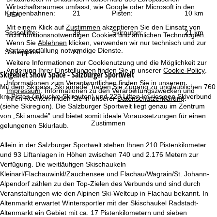
t
Wirtschaftsraumes umfasst, wie Google oder Microsoft in den
Kabinenbahnen:
21
Pisten:
10 km
USA.
e
Mit einem Klick auf
Zustimmen
akzeptieren Sie den Einsatz von
Sessellifte:
33
Skirouten:
21 km
nicht funktionsnotwendigen Cookies und ähnlichen Technologien.
Wenn Sie
Ablehnen
klicken, verwenden wir nur technisch und zur
Vertragserfüllung notwendige Dienste.
Schlepplifte:
29
Weitere Informationen zur Cookienutzung und die Möglichkeit zur
Änderung Ihrer Einstellungen finden Sie in unserer
Cookie-Policy
.
Skigebiet
Snow Space - Salzburger Sportwelt
Informationen zum Verantwortlichen finden Sie in unserem
Mit dem Skipass „Ski amadé” haben Sie Zugang zu unglaublichen 760
Impressum
. Informationen zu den Verarbeitungszwecken und
km Pisten (inklusive Skirouten) und 223 Liften im riesigen Skiverbund
Ihren Rechten finden Sie in unserer
Datenschutzerklärung
.
(siehe Skiregion). Die Salzburger Sportwelt liegt genau im Zentrum
von „Ski amadé” und bietet somit ideale Voraussetzungen für einen
Zustimmen
gelungenen Skiurlaub.
Allein in der Salzburger Sportwelt stehen Ihnen 210 Pistenkilometer
und 93 Liftanlagen in Höhen zwischen 740 und 2.176 Metern zur
Verfügung. Die weitläufigen Skischaukeln
Kleinarl/Flachauwinkl/Zauchensee und Flachau/Wagrain/St. Johann-
Alpendorf zählen zu den Top-Zielen des Verbunds und sind durch
Veranstaltungen wie den Alpinen Ski-Weltcup in Flachau bekannt. In
Altenmarkt erwartet Wintersportler mit der Skischaukel Radstadt-
Altenmarkt ein Gebiet mit ca. 17 Pistenkilometern und sieben