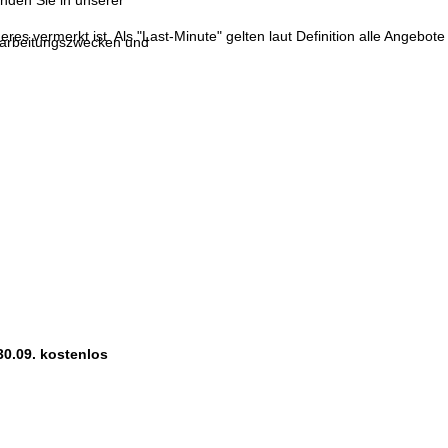
inden Sie in unserer
res vermerkt ist. Als "Last-Minute" gelten laut Definition alle Angebote
erarbeitungszwecken und
30.09. kostenlos