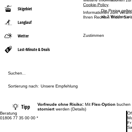
Weitere Informationen zur
Cookie-Policy
.
Skigebiet
t
Die Preise gelte
Informationen zum Verant
ab 2 Wochen vor
Ihren Rechten finden Sie 
Langlauf
s
e
Zustimmen
Wetter
i
Last-Minute & Deals
t
e
Suchen...
Sortierung nach:
Unsere Empfehlung
Vorfreude ohne Risiko:
Mit
Flex-Option
buchen 
Tipp
storniert
werden
(Details)
Beratung
Öf
01806 77 35 00 00 *
Mo
Fr
Sa