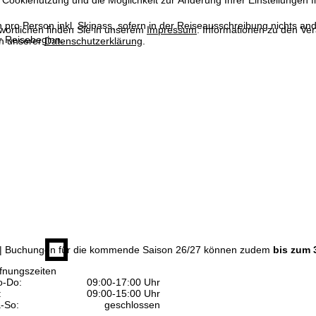
 Cookienutzung und die Möglichkeit zur Änderung Ihrer Einstellungen f
n pro Person inkl. Skipass, sofern in der Reiseausschreibung nichts ande
wortlichen finden Sie in unserem
Impressum
. Informationen zu den V
 Reisebeginn.
in unserer
Datenschutzerklärung
.
| Buchungen für die kommende Saison 26/27 können zudem
bis zum 
fnungszeiten
-Do:
09:00-17:00 Uhr
:
09:00-15:00 Uhr
-So:
geschlossen