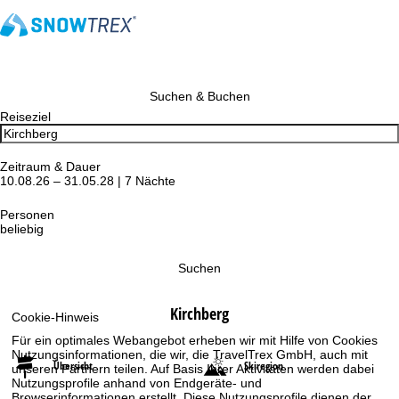
Suchen & Buchen
Reiseziel
Zeitraum & Dauer
10.08.26 – 31.05.28 | 7 Nächte
Personen
beliebig
Suchen
Kirchberg
Cookie-Hinweis
Für ein optimales Webangebot erheben wir mit Hilfe von Cookies
Nutzungsinformationen, die wir, die TravelTrex GmbH, auch mit
Übersicht
Skiregion
unseren Partnern teilen. Auf Basis Ihrer Aktivitäten werden dabei
Nutzungsprofile anhand von Endgeräte- und
Browserinformationen erstellt. Diese Nutzungsprofile dienen der