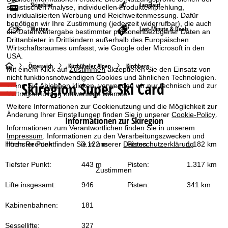
Skigebiet
Langlauf
statistischen Analyse, individuellen Produktempfehlung,
individualisierten Werbung und Reichweitenmessung. Dafür
benötigen wir Ihre Zustimmung (jederzeit widerrufbar), die auch
Wetter
Last-Minute & Deals
die Datenweitergabe bestimmter personenbezogener Daten an
Drittanbieter in Drittländern außerhalb des Europäischen
Wirtschaftsraumes umfasst, wie Google oder Microsoft in den
USA.
S
Österreich
Kitzbüheler Alpen
Kirchberg
Mit einem Klick auf
Zustimmen
akzeptieren Sie den Einsatz von
nicht funktionsnotwendigen Cookies und ähnlichen Technologien.
Skiregion Super Ski Card
Wenn Sie
Ablehnen
klicken, verwenden wir nur technisch und zur
t
Vertragserfüllung notwendige Dienste.
Weitere Informationen zur Cookienutzung und die Möglichkeit zur
a
Änderung Ihrer Einstellungen finden Sie in unserer
Cookie-Policy
.
Informationen zur Skiregion
Informationen zum Verantwortlichen finden Sie in unserem
r
Impressum
. Informationen zu den Verarbeitungszwecken und
Ihren Rechten finden Sie in unserer
Datenschutzerklärung
.
Höchster Punkt:
3.122 m
Pisten:
1.182 km
t
Tiefster Punkt:
443 m
Pisten:
1.317 km
s
Zustimmen
Lifte insgesamt:
946
Pisten:
341 km
e
Kabinenbahnen:
181
i
Sessellifte:
327