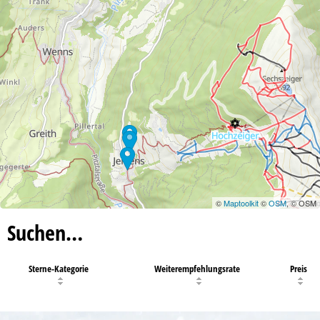
©
Maptoolkit
©
OSM
, © OSM
Suchen…
Sterne-Kategorie
Weiterempfehlungsrate
Preis