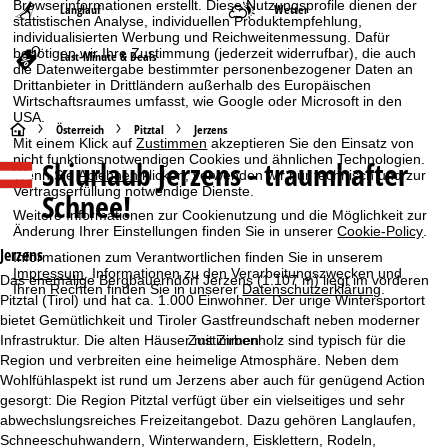
Browserinformationen erstellt. Diese Nutzungsprofile dienen der
Langlauf
Wetter
statistischen Analyse, individuellen Produktempfehlung,
individualisierten Werbung und Reichweitenmessung. Dafür
benötigen wir Ihre Zustimmung (jederzeit widerrufbar), die auch
Last-Minute & Deals
die Datenweitergabe bestimmter personenbezogener Daten an
Drittanbieter in Drittländern außerhalb des Europäischen
Wirtschaftsraumes umfasst, wie Google oder Microsoft in den
USA.
S
Österreich
Pitztal
Jerzens
Mit einem Klick auf
Zustimmen
akzeptieren Sie den Einsatz von
nicht funktionsnotwendigen Cookies und ähnlichen Technologien.
Skiurlaub
Jerzens - traumhafter
t
Wenn Sie
Ablehnen
klicken, verwenden wir nur technisch und zur
Vertragserfüllung notwendige Dienste.
Schnee!
a
Weitere Informationen zur Cookienutzung und die Möglichkeit zur
Änderung Ihrer Einstellungen finden Sie in unserer
Cookie-Policy
.
r
Jerzens
Informationen zum Verantwortlichen finden Sie in unserem
Impressum
. Informationen zu den Verarbeitungszwecken und
Das ehemalige Bergbauerndorf Jerzens (1.107 m) liegt im vorderen
Ihren Rechten finden Sie in unserer
Datenschutzerklärung
.
t
Pitztal (Tirol) und hat ca. 1.000 Einwohner. Der urige Wintersportort
bietet Gemütlichkeit und Tiroler Gastfreundschaft neben moderner
s
Infrastruktur. Die alten Häuser mit Zirbenholz sind typisch für die
Zustimmen
Region und verbreiten eine heimelige Atmosphäre. Neben dem
e
Wohlfühlaspekt ist rund um Jerzens aber auch für genügend Action
gesorgt: Die Region Pitztal verfügt über ein vielseitiges und sehr
i
abwechslungsreiches Freizeitangebot. Dazu gehören Langlaufen,
Schneeschuhwandern, Winterwandern, Eisklettern, Rodeln,