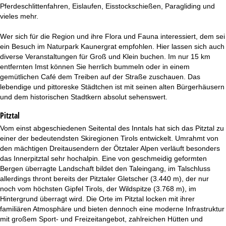
t
Pferdeschlittenfahren, Eislaufen, Eisstockschießen, Paragliding und
vieles mehr.
e
Wer sich für die Region und ihre Flora und Fauna interessiert, dem sei
ein Besuch im Naturpark Kaunergrat empfohlen. Hier lassen sich auch
diverse Veranstaltungen für Groß und Klein buchen. Im nur 15 km
entfernten Imst können Sie herrlich bummeln oder in einem
gemütlichen Café dem Treiben auf der Straße zuschauen. Das
lebendige und pittoreske Städtchen ist mit seinen alten Bürgerhäusern
und dem historischen Stadtkern absolut sehenswert.
Pitztal
Vom einst abgeschiedenen Seitental des Inntals hat sich das Pitztal zu
einer der bedeutendsten Skiregionen Tirols entwickelt. Umrahmt von
den mächtigen Dreitausendern der Ötztaler Alpen verläuft besonders
das Innerpitztal sehr hochalpin. Eine von geschmeidig geformten
Bergen überragte Landschaft bildet den Taleingang, im Talschluss
allerdings thront bereits der Pitztaler Gletscher (3.440 m), der nur
noch vom höchsten Gipfel Tirols, der Wildspitze (3.768 m), im
Hintergrund überragt wird. Die Orte im Pitztal locken mit ihrer
familiären Atmosphäre und bieten dennoch eine moderne Infrastruktur
mit großem Sport- und Freizeitangebot, zahlreichen Hütten und