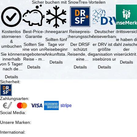
Sicher buchen mit SnowTrex-Vorteilen
Kostenlos
Best-Price-
Schneegarantie
Reisepreis-
Deutscher
Reiserücktrittsvers
stornieren
Garantie
Sicherungsschein
Reiseverband
Sollten fünf
Sie haben d
&
Sollten Sie
Tage vor
Der DRSF
Der DRV ist die
Wahl zwisch
umbuchen
eine von uns
Reisebeginn
schützt
größte
der
Sie können
angebotene
(Ankunftstag)
Reisende, die
Organisation von
Reiserücktrit
innerhalb
Reise - mit
aufgrund von
eine
Reisebüros und
Versicheru
Details
Details
von 5 Tagen
gleicher
Schneemangel
Pauschalreise
Reiseveranstaltern
(inklusive 
Details
Details
Details
nach der
Verfügbarkeit
…
oder
in …
Buchung
und …
verbundene
Details
kostenfrei
Reiseleistungen
Sicherheit
:
zurücktreten,
…
…
Zahlungsarten
:
Social Media
:
Unsere Marken
:
International
: