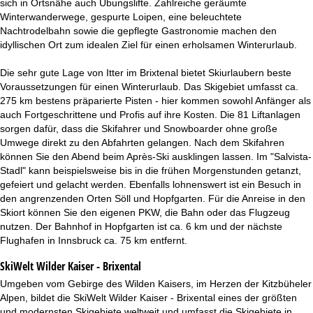
sich in Ortsnähe auch Übungslifte. Zahlreiche geräumte
t
Winterwanderwege, gespurte Loipen, eine beleuchtete
Nachtrodelbahn sowie die gepflegte Gastronomie machen den
e
idyllischen Ort zum idealen Ziel für einen erholsamen Winterurlaub.
Die sehr gute Lage von Itter im Brixtenal bietet Skiurlaubern beste
Voraussetzungen für einen Winterurlaub. Das Skigebiet umfasst ca.
275 km bestens präparierte Pisten - hier kommen sowohl Anfänger als
auch Fortgeschrittene und Profis auf ihre Kosten. Die 81 Liftanlagen
sorgen dafür, dass die Skifahrer und Snowboarder ohne große
Umwege direkt zu den Abfahrten gelangen. Nach dem Skifahren
können Sie den Abend beim Après-Ski ausklingen lassen. Im "Salvista-
Stadl" kann beispielsweise bis in die frühen Morgenstunden getanzt,
gefeiert und gelacht werden. Ebenfalls lohnenswert ist ein Besuch in
den angrenzenden Orten Söll und Hopfgarten. Für die Anreise in den
Skiort können Sie den eigenen PKW, die Bahn oder das Flugzeug
nutzen. Der Bahnhof in Hopfgarten ist ca. 6 km und der nächste
Flughafen in Innsbruck ca. 75 km entfernt.
SkiWelt Wilder Kaiser - Brixental
Umgeben vom Gebirge des Wilden Kaisers, im Herzen der Kitzbüheler
Alpen, bildet die SkiWelt Wilder Kaiser - Brixental eines der größten
und modernsten Skigebiete weltweit und umfasst die Skigebiete in