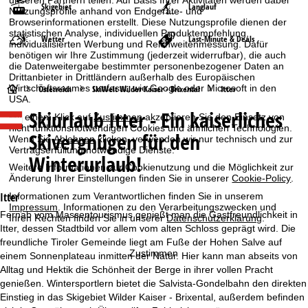
unseren Partnern teilen. Auf Basis Ihrer Aktivitäten werden dabei
Skigebiet
Langlauf
Nutzungsprofile anhand von Endgeräte- und
Browserinformationen erstellt. Diese Nutzungsprofile dienen der
statistischen Analyse, individuellen Produktempfehlung,
Wetter
Last-Minute & Deals
individualisierten Werbung und Reichweitenmessung. Dafür
benötigen wir Ihre Zustimmung (jederzeit widerrufbar), die auch
die Datenweitergabe bestimmter personenbezogener Daten an
Drittanbieter in Drittländern außerhalb des Europäischen
S
Wirtschaftsraumes umfasst, wie Google oder Microsoft in den
Österreich
SkiWelt Wilder Kaiser - Brixental
Itter
USA.
Skiurlaub
Itter - Ein kaiserliches
t
Mit einem Klick auf
Zustimmen
akzeptieren Sie den Einsatz von
nicht funktionsnotwendigen Cookies und ähnlichen Technologien.
Skivergnügen für den
Wenn Sie
Ablehnen
klicken, verwenden wir nur technisch und zur
a
Vertragserfüllung notwendige Dienste.
Winterurlaub!
Weitere Informationen zur Cookienutzung und die Möglichkeit zur
r
Änderung Ihrer Einstellungen finden Sie in unserer
Cookie-Policy
.
Itter
Informationen zum Verantwortlichen finden Sie in unserem
t
Impressum
. Informationen zu den Verarbeitungszwecken und
Fernab vom Massentourismus genießt man die Gastfreundlichkeit in
Ihren Rechten finden Sie in unserer
Datenschutzerklärung
.
Itter, dessen Stadtbild vor allem vom alten Schloss geprägt wird. Die
s
freundliche Tiroler Gemeinde liegt am Fuße der Hohen Salve auf
Zustimmen
einem Sonnenplateau inmitten der Natur. Hier kann man abseits von
e
Alltag und Hektik die Schönheit der Berge in ihrer vollen Pracht
genießen. Wintersportlern bietet die Salvista-Gondelbahn den direkten
i
Einstieg in das Skigebiet Wilder Kaiser - Brixental, außerdem befinden