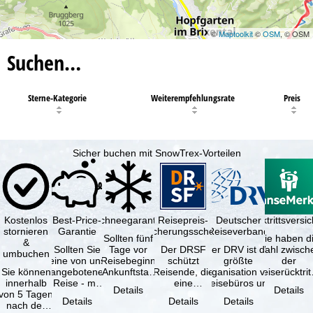
©
Maptoolkit
©
OSM
, © OSM
Suchen…
Sterne-Kategorie
Weiterempfehlungsrate
Preis
Sicher buchen mit SnowTrex-Vorteilen
Kostenlos
Best-Price-
Schneegarantie
Reisepreis-
Deutscher
Reiserücktrittsvers
stornieren
Garantie
Sicherungsschein
Reiseverband
Sollten fünf
Sie haben d
&
Sollten Sie
Tage vor
Der DRSF
Der DRV ist die
Wahl zwisch
umbuchen
eine von uns
Reisebeginn
schützt
größte
der
Sie können
angebotene
(Ankunftstag)
Reisende, die
Organisation von
Reiserücktrit
innerhalb
Reise - mit
aufgrund von
eine
Reisebüros und
Versicheru
Details
Details
von 5 Tagen
gleicher
Schneemangel
Pauschalreise
Reiseveranstaltern
(inklusive 
Details
Details
Details
nach der
Verfügbarkeit
…
oder
in …