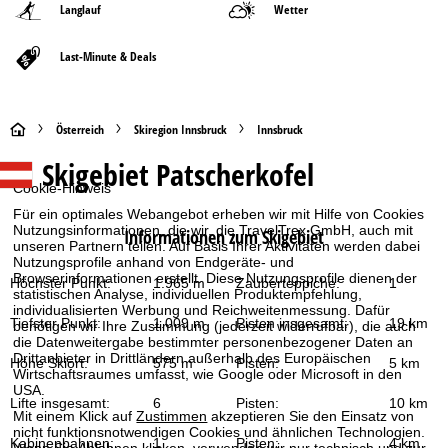
Langlauf
Wetter
Last-Minute & Deals
S
Österreich
Skiregion Innsbruck
Innsbruck
Skigebiet
Patscherkofel
t
Cookie-Hinweis
a
Für ein optimales Webangebot erheben wir mit Hilfe von Cookies
Nutzungsinformationen, die wir, die TravelTrex GmbH, auch mit
Informationen zum Skigebiet
unseren Partnern teilen. Auf Basis Ihrer Aktivitäten werden dabei
r
Nutzungsprofile anhand von Endgeräte- und
Browserinformationen erstellt. Diese Nutzungsprofile dienen der
Höchster Punkt:
1.965 m
Zauberteppiche:
1
t
statistischen Analyse, individuellen Produktempfehlung,
individualisierten Werbung und Reichweitenmessung. Dafür
Tiefster Punkt:
1.009 m
Pisten insgesamt:
19 km
benötigen wir Ihre Zustimmung (jederzeit widerrufbar), die auch
s
die Datenweitergabe bestimmter personenbezogener Daten an
Drittanbieter in Drittländern außerhalb des Europäischen
Höhe Skiort:
575 m
Pisten:
5 km
e
Wirtschaftsraumes umfasst, wie Google oder Microsoft in den
USA.
Lifte insgesamt:
6
Pisten:
10 km
i
Mit einem Klick auf
Zustimmen
akzeptieren Sie den Einsatz von
nicht funktionsnotwendigen Cookies und ähnlichen Technologien.
Kabinenbahnen:
1
Pisten:
4 km