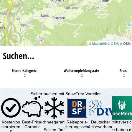
©
Maptoolkit
©
OSM
, © OSM
Suchen…
Sterne-Kategorie
Weiterempfehlungsrate
Preis
Sicher buchen mit SnowTrex-Vorteilen
Kostenlos
Best-Price-
Schneegarantie
Reisepreis-
Deutscher
Reiserücktrittsvers
stornieren
Garantie
Sicherungsschein
Reiseverband
Sollten fünf
Sie haben d
&