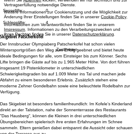
Wenn Sie
Ablehnen
klicken, verwenden wir nur technisch und zur
t
Vertragserfüllung notwendige Dienste.
Sessellifte:
0
Weitere Informationen zur Cookienutzung und die Möglichkeit zur
e
Änderung Ihrer Einstellungen finden Sie in unserer
Cookie-Policy
.
Schlepplifte:
4
Informationen zum Verantwortlichen finden Sie in unserem
Impressum
. Informationen zu den Verarbeitungszwecken und
Ihren Rechten finden Sie in unserer
Datenschutzerklärung
.
Skigebiet
Patscherkofel
Der Innsbrucker Olympiaberg Patscherkofel hat schon vielen
Zustimmen
Wintersportgrößen den Weg zum Erfolg geebnet und bietet heute
ideale Bedingungen für alle, vom Einsteiger bis zum Könner. Sechs
Lifte bringen die Gäste auf bis zu 1.965 Meter Höhe. Von dort führen
insgesamt 19 Pistenkilometer in unterschiedlichen
Schwierigkeitsgraden bis auf 1.009 Meter ins Tal und machen jede
Abfahrt zu einem besonderen Erlebnis. Zusätzlich stehen eine
moderne Zehner Gondelbahn sowie eine beleuchtete Rodelbahn zur
Verfügung.
Das Skigebiet ist besonders familienfreundlich: Im Kofele’s Kinderland
direkt an der Talstation, nahe der Sonnenterrasse des Restaurants
"Das Hausberg", können die Kleinen in drei unterschiedlichen
Übungsbereichen spielerisch ihre ersten Erfahrungen im Schnee
sammeln. Eltern genießen dabei entspannt die Aussicht oder schauen
von der Terrasse aus zu.