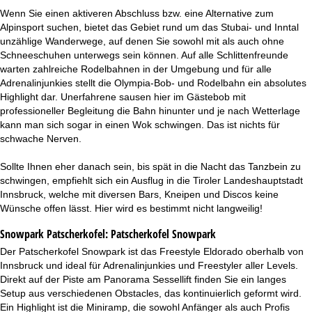
Wenn Sie einen aktiveren Abschluss bzw. eine Alternative zum
Alpinsport suchen, bietet das Gebiet rund um das Stubai- und Inntal
unzählige Wanderwege, auf denen Sie sowohl mit als auch ohne
Schneeschuhen unterwegs sein können. Auf alle Schlittenfreunde
warten zahlreiche Rodelbahnen in der Umgebung und für alle
Adrenalinjunkies stellt die Olympia-Bob- und Rodelbahn ein absolutes
Highlight dar. Unerfahrene sausen hier im Gästebob mit
professioneller Begleitung die Bahn hinunter und je nach Wetterlage
kann man sich sogar in einen Wok schwingen. Das ist nichts für
schwache Nerven.
Sollte Ihnen eher danach sein, bis spät in die Nacht das Tanzbein zu
schwingen, empfiehlt sich ein Ausflug in die Tiroler Landeshauptstadt
Innsbruck, welche mit diversen Bars, Kneipen und Discos keine
Wünsche offen lässt. Hier wird es bestimmt nicht langweilig!
Snowpark Patscherkofel:
Patscherkofel Snowpark
Der Patscherkofel Snowpark ist das Freestyle Eldorado oberhalb von
Innsbruck und ideal für Adrenalinjunkies und Freestyler aller Levels.
Direkt auf der Piste am Panorama Sessellift finden Sie ein langes
Setup aus verschiedenen Obstacles, das kontinuierlich geformt wird.
Ein Highlight ist die Miniramp, die sowohl Anfänger als auch Profis