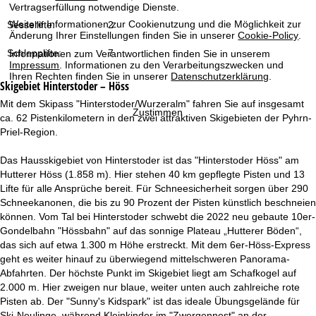
t
Vertragserfüllung notwendige Dienste.
Weitere Informationen zur Cookienutzung und die Möglichkeit zur
Sessellifte:
2
e
Änderung Ihrer Einstellungen finden Sie in unserer
Cookie-Policy
.
Schlepplifte:
7
Informationen zum Verantwortlichen finden Sie in unserem
Impressum
. Informationen zu den Verarbeitungszwecken und
Ihren Rechten finden Sie in unserer
Datenschutzerklärung
.
Skigebiet
Hinterstoder – Höss
Mit dem Skipass "Hinterstoder/Wurzeralm" fahren Sie auf insgesamt
Zustimmen
ca. 62 Pistenkilometern in den zwei attraktiven Skigebieten der Pyhrn-
Priel-Region.
Das Hausskigebiet von Hinterstoder ist das "Hinterstoder Höss" am
Hutterer Höss (1.858 m). Hier stehen 40 km gepflegte Pisten und 13
Lifte für alle Ansprüche bereit. Für Schneesicherheit sorgen über 290
Schneekanonen, die bis zu 90 Prozent der Pisten künstlich beschneien
können. Vom Tal bei Hinterstoder schwebt die 2022 neu gebaute 10er-
Gondelbahn "Hössbahn" auf das sonnige Plateau „Hutterer Böden“,
das sich auf etwa 1.300 m Höhe erstreckt. Mit dem 6er-Höss-Express
geht es weiter hinauf zu überwiegend mittelschweren Panorama-
Abfahrten. Der höchste Punkt im Skigebiet liegt am Schafkogel auf
2.000 m. Hier zweigen nur blaue, weiter unten auch zahlreiche rote
Pisten ab. Der "Sunny's Kidspark" ist das ideale Übungsgelände für
Ski-Neulinge, während Kleinkinder im "Zwergennest" an der