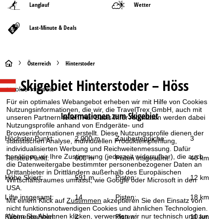
Langlauf
Wetter
Last-Minute & Deals
S
Österreich
Hinterstoder
Skigebiet
Hinterstoder – Höss
t
Cookie-Hinweis
Für ein optimales Webangebot erheben wir mit Hilfe von Cookies
a
Nutzungsinformationen, die wir, die TravelTrex GmbH, auch mit
Informationen zum Skigebiet
unseren Partnern teilen. Auf Basis Ihrer Aktivitäten werden dabei
r
Nutzungsprofile anhand von Endgeräte- und
Browserinformationen erstellt. Diese Nutzungsprofile dienen der
Höchster Punkt:
2.000 m
Zauberteppiche:
3
statistischen Analyse, individuellen Produktempfehlung,
t
individualisierten Werbung und Reichweitenmessung. Dafür
benötigen wir Ihre Zustimmung (jederzeit widerrufbar), die auch
Tiefster Punkt:
600 m
Pisten insgesamt:
40 km
s
die Datenweitergabe bestimmter personenbezogener Daten an
Drittanbieter in Drittländern außerhalb des Europäischen
Höhe Skiort:
591 m
Pisten:
12 km
Wirtschaftsraumes umfasst, wie Google oder Microsoft in den
e
USA.
Lifte insgesamt:
14
Pisten:
18 km
Mit einem Klick auf
Zustimmen
akzeptieren Sie den Einsatz von
i
nicht funktionsnotwendigen Cookies und ähnlichen Technologien.
Wenn Sie
Ablehnen
klicken, verwenden wir nur technisch und zur
Kabinenbahnen:
2
Pisten:
10 km