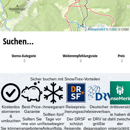
©
Maptoolkit
©
OSM
, © OSM
Suchen…
Sterne-Kategorie
Weiterempfehlungsrate
Preis
Sicher buchen mit SnowTrex-Vorteilen
Kostenlos
Best-Price-
Schneegarantie
Reisepreis-
Deutscher
Reiserücktrittsvers
stornieren
Garantie
Sicherungsschein
Reiseverband
Sollten fünf
Sie haben d
&
Sollten Sie
Tage vor
Der DRSF
Der DRV ist die
Wahl zwisch
umbuchen
eine von uns
Reisebeginn
schützt
größte
der
Sie können
angebotene
(Ankunftstag)
Reisende, die
Organisation von
Reiserücktrit