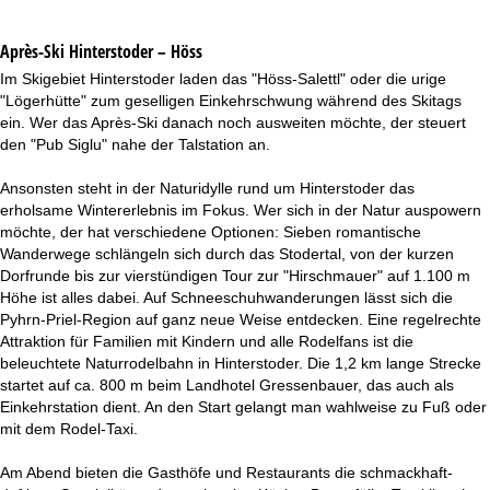
Après-Ski Hinterstoder – Höss
Im Skigebiet Hinterstoder laden das "Höss-Salettl" oder die urige
"Lögerhütte" zum geselligen Einkehrschwung während des Skitags
ein. Wer das Après-Ski danach noch ausweiten möchte, der steuert
den "Pub Siglu" nahe der Talstation an.
Ansonsten steht in der Naturidylle rund um Hinterstoder das
erholsame Wintererlebnis im Fokus. Wer sich in der Natur auspowern
möchte, der hat verschiedene Optionen: Sieben romantische
Wanderwege schlängeln sich durch das Stodertal, von der kurzen
Dorfrunde bis zur vierstündigen Tour zur "Hirschmauer" auf 1.100 m
Höhe ist alles dabei. Auf Schneeschuhwanderungen lässt sich die
Pyhrn-Priel-Region auf ganz neue Weise entdecken. Eine regelrechte
Attraktion für Familien mit Kindern und alle Rodelfans ist die
beleuchtete Naturrodelbahn in Hinterstoder. Die 1,2 km lange Strecke
startet auf ca. 800 m beim Landhotel Gressenbauer, das auch als
Einkehrstation dient. An den Start gelangt man wahlweise zu Fuß oder
mit dem Rodel-Taxi.
Am Abend bieten die Gasthöfe und Restaurants die schmackhaft-