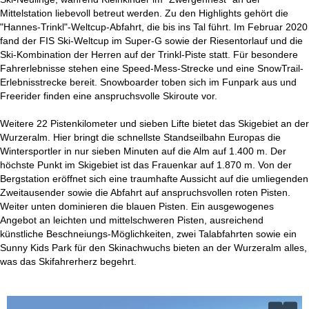
Mittelstation liebevoll betreut werden. Zu den Highlights gehört die
"Hannes-Trinkl"-Weltcup-Abfahrt, die bis ins Tal führt. Im Februar 2020
fand der FIS Ski-Weltcup im Super-G sowie der Riesentorlauf und die
Ski-Kombination der Herren auf der Trinkl-Piste statt. Für besondere
Fahrerlebnisse stehen eine Speed-Mess-Strecke und eine SnowTrail-
Erlebnisstrecke bereit. Snowboarder toben sich im Funpark aus und
Freerider finden eine anspruchsvolle Skiroute vor.
Weitere 22 Pistenkilometer und sieben Lifte bietet das Skigebiet an der
Wurzeralm. Hier bringt die schnellste Standseilbahn Europas die
Wintersportler in nur sieben Minuten auf die Alm auf 1.400 m. Der
höchste Punkt im Skigebiet ist das Frauenkar auf 1.870 m. Von der
Bergstation eröffnet sich eine traumhafte Aussicht auf die umliegenden
Zweitausender sowie die Abfahrt auf anspruchsvollen roten Pisten.
Weiter unten dominieren die blauen Pisten. Ein ausgewogenes
Angebot an leichten und mittelschweren Pisten, ausreichend
künstliche Beschneiungs-Möglichkeiten, zwei Talabfahrten sowie ein
Sunny Kids Park für den Skinachwuchs bieten an der Wurzeralm alles,
was das Skifahrerherz begehrt.