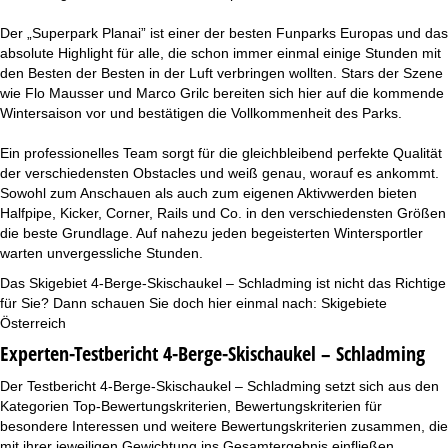
Der „Superpark Planai” ist einer der besten Funparks Europas und das
absolute Highlight für alle, die schon immer einmal einige Stunden mit
den Besten der Besten in der Luft verbringen wollten. Stars der Szene
wie Flo Mausser und Marco Grilc bereiten sich hier auf die kommende
Wintersaison vor und bestätigen die Vollkommenheit des Parks.
Ein professionelles Team sorgt für die gleichbleibend perfekte Qualität
der verschiedensten Obstacles und weiß genau, worauf es ankommt.
Sowohl zum Anschauen als auch zum eigenen Aktivwerden bieten
Halfpipe, Kicker, Corner, Rails und Co. in den verschiedensten Größen
die beste Grundlage. Auf nahezu jeden begeisterten Wintersportler
warten unvergessliche Stunden.
Das Skigebiet 4-Berge-Skischaukel – Schladming ist nicht das Richtige
für Sie? Dann schauen Sie doch hier einmal nach:
Skigebiete
Österreich
Experten-Testbericht 4-Berge-Skischaukel – Schladming
Der Testbericht 4-Berge-Skischaukel – Schladming setzt sich aus den
Kategorien Top-Bewertungskriterien, Bewertungskriterien für
besondere Interessen und weitere Bewertungskriterien zusammen, die
mit ihrer jeweiligen Gewichtung ins Gesamtergebnis einfließen.