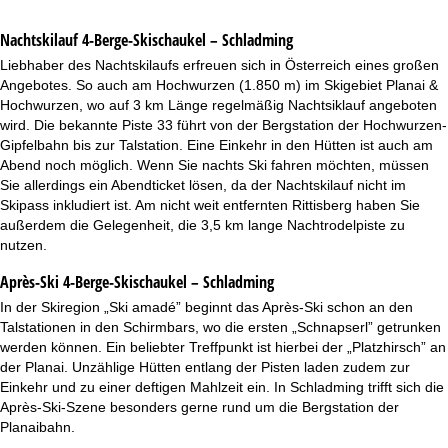
Nachtskilauf
4-Berge-Skischaukel – Schladming
Liebhaber des Nachtskilaufs erfreuen sich in Österreich eines großen
Angebotes. So auch am Hochwurzen (1.850 m) im Skigebiet Planai &
Hochwurzen, wo auf 3 km Länge regelmäßig Nachtsiklauf angeboten
wird. Die bekannte Piste 33 führt von der Bergstation der Hochwurzen-
Gipfelbahn bis zur Talstation. Eine Einkehr in den Hütten ist auch am
Abend noch möglich. Wenn Sie nachts Ski fahren möchten, müssen
Sie allerdings ein Abendticket lösen, da der Nachtskilauf nicht im
Skipass inkludiert ist. Am nicht weit entfernten Rittisberg haben Sie
außerdem die Gelegenheit, die 3,5 km lange Nachtrodelpiste zu
nutzen.
Après-Ski 4-Berge-Skischaukel – Schladming
In der Skiregion „Ski amadé” beginnt das Après-Ski schon an den
Talstationen in den Schirmbars, wo die ersten „Schnapserl” getrunken
werden können. Ein beliebter Treffpunkt ist hierbei der „Platzhirsch” an
der Planai. Unzählige Hütten entlang der Pisten laden zudem zur
Einkehr und zu einer deftigen Mahlzeit ein. In Schladming trifft sich die
Après-Ski-Szene besonders gerne rund um die Bergstation der
Planaibahn.