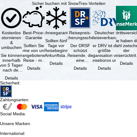
Sicher buchen mit SnowTrex-Vorteilen
Kostenlos
Best-Price-
Schneegarantie
Reisepreis-
Deutscher
Reiserücktrittsvers
stornieren
Garantie
Sicherungsschein
Reiseverband
Sollten fünf
Sie haben d
&
Sollten Sie
Tage vor
Der DRSF
Der DRV ist die
Wahl zwisch
umbuchen
eine von uns
Reisebeginn
schützt
größte
der
Sie können
angebotene
(Ankunftstag)
Reisende, die
Organisation von
Reiserücktrit
innerhalb
Reise - mit
aufgrund von
eine
Reisebüros und
Versicheru
Details
Details
von 5 Tagen
gleicher
Schneemangel
Pauschalreise
Reiseveranstaltern
(inklusive 
Details
Details
Details
nach der
Verfügbarkeit
…
oder
in …
Buchung
und …
verbundene
Details
kostenfrei
Reiseleistungen
Sicherheit
:
zurücktreten,
…
…
Zahlungsarten
:
Social Media
:
Unsere Marken
:
International
: