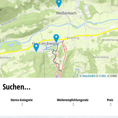
©
Maptoolkit
©
OSM
, © OSM
Suchen…
Sterne-Kategorie
Weiterempfehlungsrate
Preis