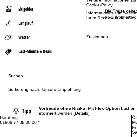
Weitere Informationen zur
Cookie-Policy
.
Skigebiet
t
Die Preise gelte
Informationen zum Verant
ab 2 Wochen vor
Ihren Rechten finden Sie 
Langlauf
s
e
Zustimmen
Wetter
i
Last-Minute & Deals
t
e
Suchen...
Sortierung nach:
Unsere Empfehlung
Vorfreude ohne Risiko:
Mit
Flex-Option
buchen 
Tipp
storniert
werden
(Details)
Beratung
Öf
01806 77 35 00 00 *
Mo
Fr
Sa