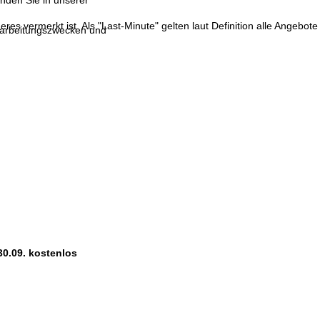
inden Sie in unserer
res vermerkt ist. Als "Last-Minute" gelten laut Definition alle Angebote
erarbeitungszwecken und
30.09. kostenlos