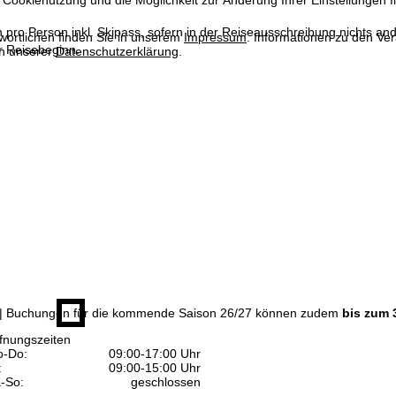
 Cookienutzung und die Möglichkeit zur Änderung Ihrer Einstellungen f
n pro Person inkl. Skipass, sofern in der Reiseausschreibung nichts ande
wortlichen finden Sie in unserem
Impressum
. Informationen zu den V
 Reisebeginn.
in unserer
Datenschutzerklärung
.
| Buchungen für die kommende Saison 26/27 können zudem
bis zum 
fnungszeiten
-Do:
09:00-17:00 Uhr
:
09:00-15:00 Uhr
-So:
geschlossen