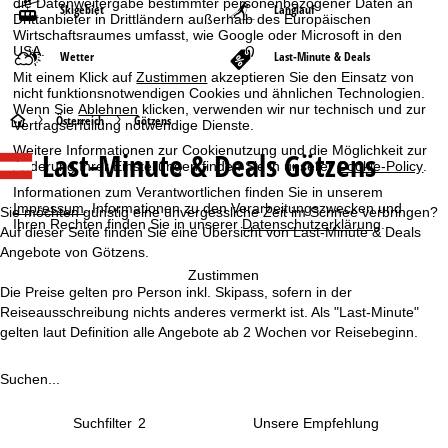
die Datenweitergabe bestimmter personenbezogener Daten an
Skigebiet
Langlauf
Drittanbieter in Drittländern außerhalb des Europäischen
Wirtschaftsraumes umfasst, wie Google oder Microsoft in den
USA.
Wetter
Last-Minute & Deals
Mit einem Klick auf
Zustimmen
akzeptieren Sie den Einsatz von
nicht funktionsnotwendigen Cookies und ähnlichen Technologien.
Wenn Sie
Ablehnen
klicken, verwenden wir nur technisch und zur
S
Österreich
Götzens
Vertragserfüllung notwendige Dienste.
Weitere Informationen zur Cookienutzung und die Möglichkeit zur
Last-Minute & Deals Götzens
t
Änderung Ihrer Einstellungen finden Sie in unserer
Cookie-Policy
.
Informationen zum Verantwortlichen finden Sie in unserem
a
Impressum
. Informationen zu den Verarbeitungszwecken und
Sie möchten günstig eine unvergessliche Zeit im Schnee verbringen?
Ihren Rechten finden Sie in unserer
Datenschutzerklärung
.
Auf dieser Seite finden Sie eine Übersicht von Last-Minute & Deals
r
Angebote von Götzens.
Zustimmen
t
Die Preise gelten pro Person inkl. Skipass, sofern in der
Reiseausschreibung nichts anderes vermerkt ist. Als "Last-Minute"
s
gelten laut Definition alle Angebote ab 2 Wochen vor Reisebeginn.
e
Suchen...
i
Suchfilter
2
t