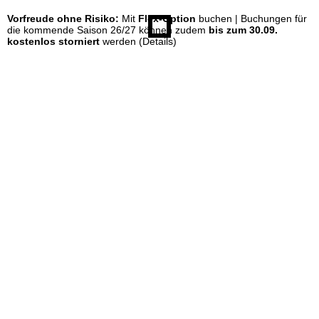
Vorfreude ohne Risiko:
Mit
Flex-Option
buchen | Buchungen für
e
die kommende Saison 26/27 können zudem
bis zum 30.09.
kostenlos storniert
werden
(Details)