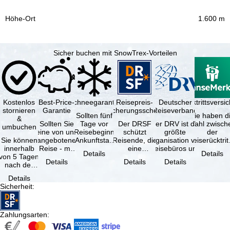
1.600 m
Sicher buchen mit SnowTrex-Vorteilen
Kostenlos
Best-Price-
Schneegarantie
Reisepreis-
Deutscher
Reiserücktrittsvers
stornieren
Garantie
Sicherungsschein
Reiseverband
Sollten fünf
Sie haben d
&
Sollten Sie
Tage vor
Der DRSF
Der DRV ist die
Wahl zwisch
umbuchen
eine von uns
Reisebeginn
schützt
größte
der
Sie können
angebotene
(Ankunftstag)
Reisende, die
Organisation von
Reiserücktrit
innerhalb
Reise - mit
aufgrund von
eine
Reisebüros und
Versicheru
Details
Details
von 5 Tagen
gleicher
Schneemangel
Pauschalreise
Reiseveranstaltern
(inklusive 
Details
Details
Details
nach der
Verfügbarkeit
…
oder
in …
Buchung
und …
verbundene
Details
kostenfrei
Reiseleistungen
Sicherheit
:
zurücktreten,
…
…
Zahlungsarten
: