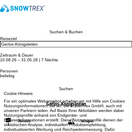
Suchen & Buchen
Reiseziel
Zeitraum & Dauer
10.08.26 – 31.05.28 | 7 Nächte
Personen
beliebig
Suchen
Cookie-Hinweis
Für ein optimales Webangebot erheben wir mit Hilfe von Cookies
Gerlos-Königsleiten
Nutzungsinformationen, die wir, die TravelTrex GmbH, auch mit
unseren Partnern teilen. Auf Basis Ihrer Aktivitäten werden dabei
Nutzungsprofile anhand von Endgeräte- und
Browserinformationen erstellt. Diese Nutzungsprofile dienen der
Übersicht
Skiregion
statistischen Analyse, individuellen Produktempfehlung,
individualisierten Werbung und Reichweitenmessung. Dafür