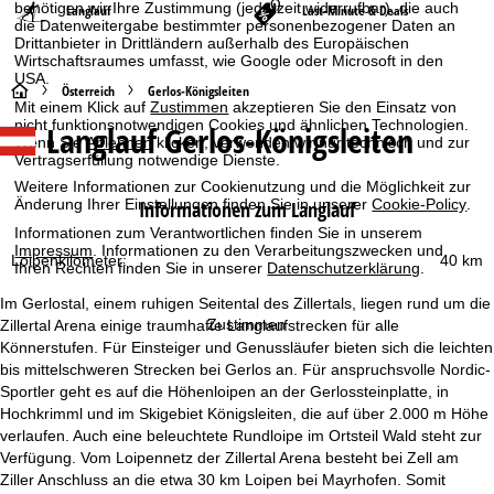
benötigen wir Ihre Zustimmung (jederzeit widerrufbar), die auch
Langlauf
Last-Minute & Deals
die Datenweitergabe bestimmter personenbezogener Daten an
Drittanbieter in Drittländern außerhalb des Europäischen
Wirtschaftsraumes umfasst, wie Google oder Microsoft in den
USA.
S
Österreich
Gerlos-Königsleiten
Mit einem Klick auf
Zustimmen
akzeptieren Sie den Einsatz von
nicht funktionsnotwendigen Cookies und ähnlichen Technologien.
Langlauf Gerlos-Königsleiten
t
Wenn Sie
Ablehnen
klicken, verwenden wir nur technisch und zur
Vertragserfüllung notwendige Dienste.
a
Weitere Informationen zur Cookienutzung und die Möglichkeit zur
Änderung Ihrer Einstellungen finden Sie in unserer
Cookie-Policy
.
Informationen zum Langlauf
r
Informationen zum Verantwortlichen finden Sie in unserem
Impressum
. Informationen zu den Verarbeitungszwecken und
Loipenkilometer:
40 km
Ihren Rechten finden Sie in unserer
Datenschutzerklärung
.
t
Im Gerlostal, einem ruhigen Seitental des Zillertals, liegen rund um die
s
Zustimmen
Zillertal Arena einige traumhafte Langlaufstrecken für alle
Könnerstufen. Für Einsteiger und Genussläufer bieten sich die leichten
e
bis mittelschweren Strecken bei Gerlos an. Für anspruchsvolle Nordic-
Sportler geht es auf die Höhenloipen an der Gerlossteinplatte, in
i
Hochkrimml und im Skigebiet Königsleiten, die auf über 2.000 m Höhe
verlaufen. Auch eine beleuchtete Rundloipe im Ortsteil Wald steht zur
t
Verfügung. Vom Loipennetz der Zillertal Arena besteht bei Zell am
Ziller Anschluss an die etwa 30 km Loipen bei Mayrhofen. Somit