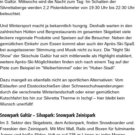
in Galtür. Mittwochs wird die Nacht zum Tag: Im Schatten der
Silvrettaberge werden 2,2 Pistenkilometer von 19:30 Uhr bis 22:30 Uhr
beleuchtet.
Und Wintersport macht ja bekanntlich hungrig. Deshalb warten in den
zahlreichen Hütten und Bergrestaurants im gesamten Skigebiet viele
leckere regionale Produkte und Speisen auf die Besucher. Neben der
gemütlichen Einkehr zum Essen kommt aber auch der Après-Ski-Spaß
bei ausgelassener Stimmung und Musik nicht zu kurz. Die "Night Ski
Show" der Skischule Galtür hat sich mittlerweile als Highlight etabliert,
weitere Après-Ski-Möglichkeiten finden sich nach einem Tag auf der
Piste zum Beispiel im "Weiberhimmel" oder im "Huber-Stadl".
Dazu mangelt es ebenfalls nicht an sportlichen Alternativen: Vom
Eislaufen und Eisstockschießen über Schneeschuhwanderungen
durch die verschneite Winterlandschaft oder einer gemütlichen
Kutschfahrt bis hin zur Silvretta Therme in Ischgl – hier bleibt kein
Wunsch unerfüllt!
Snowpark Galtür – Silvapark:
Snowpark Zeinispark
Im 3. Sektor des Skigebiets, dem Actionpark, finden Snowboarder und
Freeskier den Zeinispark. Mit Mini Wall, Rails und Boxen für fulminante
Jumps und heiße Slides, lädt er auf 235 m Länge zu jeder Menge