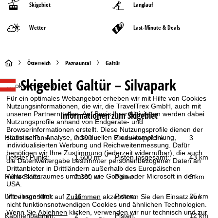
Skigebiet
Langlauf
Wetter
Last-Minute & Deals
S
Österreich
Paznauntal
Galtür
Skigebiet
Galtür – Silvapark
t
Cookie-Hinweis
Für ein optimales Webangebot erheben wir mit Hilfe von Cookies
a
Nutzungsinformationen, die wir, die TravelTrex GmbH, auch mit
Informationen zum Skigebiet
unseren Partnern teilen. Auf Basis Ihrer Aktivitäten werden dabei
Nutzungsprofile anhand von Endgeräte- und
r
Browserinformationen erstellt. Diese Nutzungsprofile dienen der
statistischen Analyse, individuellen Produktempfehlung,
Höchster Punkt:
2.300 m
Zauberteppiche:
3
t
individualisierten Werbung und Reichweitenmessung. Dafür
benötigen wir Ihre Zustimmung (jederzeit widerrufbar), die auch
Tiefster Punkt:
1.600 m
Pisten insgesamt:
43 km
die Datenweitergabe bestimmter personenbezogener Daten an
s
Drittanbieter in Drittländern außerhalb des Europäischen
Wirtschaftsraumes umfasst, wie Google oder Microsoft in den
Höhe Skiort:
2.300 m
Pisten:
6 km
e
USA.
Lifte insgesamt:
11
Pisten:
25 km
Mit einem Klick auf
Zustimmen
akzeptieren Sie den Einsatz von
i
nicht funktionsnotwendigen Cookies und ähnlichen Technologien.
Wenn Sie
Ablehnen
klicken, verwenden wir nur technisch und zur
Kabinenbahnen:
2
Pisten:
12 km