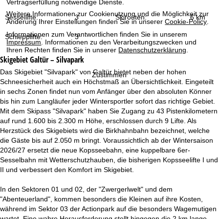
Vertragserfüllung notwendige Dienste.
t
Weitere Informationen zur Cookienutzung und die Möglichkeit zur
Sessellifte:
3
Skirouten:
6 km
Änderung Ihrer Einstellungen finden Sie in unserer
Cookie-Policy
.
e
Informationen zum Verantwortlichen finden Sie in unserem
Schlepplifte:
3
Impressum
. Informationen zu den Verarbeitungszwecken und
Ihren Rechten finden Sie in unserer
Datenschutzerklärung
.
Skigebiet
Galtür – Silvapark
Das Skigebiet "Silvapark" von Galtür bietet neben der hohen
Zustimmen
Schneesicherheit auch ein Höchstmaß an Übersichtlichkeit. Eingeteilt
in sechs Zonen findet nun vom Anfänger über den absoluten Könner
bis hin zum Langläufer jeder Wintersportler sofort das richtige Gebiet.
Mit dem Skipass "Silvapark" haben Sie Zugang zu 43 Pistenkilometern
auf rund 1.600 bis 2.300 m Höhe, erschlossen durch 9 Lifte. Als
Herzstück des Skigebiets wird die Birkhahnbahn bezeichnet, welche
die Gäste bis auf 2.050 m bringt. Voraussichtlich ab der Wintersaison
2026/27 ersetzt die neue Kopsseebahn, eine kuppelbare 6er-
Sesselbahn mit Wetterschutzhauben, die bisherigen Kopsseelifte I und
II und verbessert den Komfort im Skigebiet.
In den Sektoren 01 und 02, der "Zwergerlwelt" und dem
"Abenteuerland", kommen besonders die Kleinen auf ihre Kosten,
während im Sektor 03 der Actionpark auf die besonders Wagemutigen
wartet. Eine wahre Herausforderung stellt hingegen die 2 km lange