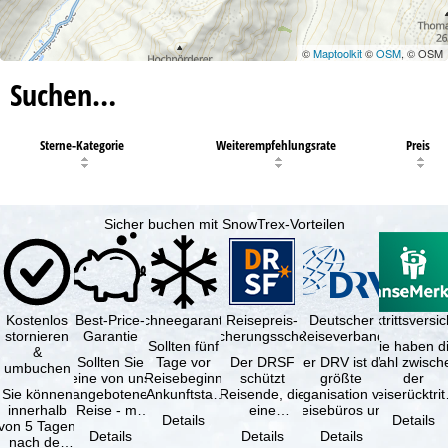
©
Maptoolkit
©
OSM
, © OSM
Suchen…
Sterne-Kategorie
Weiterempfehlungsrate
Preis
Sicher buchen mit SnowTrex-Vorteilen
Kostenlos
Best-Price-
Schneegarantie
Reisepreis-
Deutscher
Reiserücktrittsvers
stornieren
Garantie
Sicherungsschein
Reiseverband
Sollten fünf
Sie haben d
&
Sollten Sie
Tage vor
Der DRSF
Der DRV ist die
Wahl zwisch
umbuchen
eine von uns
Reisebeginn
schützt
größte
der
Sie können
angebotene
(Ankunftstag)
Reisende, die
Organisation von
Reiserücktrit
innerhalb
Reise - mit
aufgrund von
eine
Reisebüros und
Versicheru
Details
Details
von 5 Tagen
gleicher
Schneemangel
Pauschalreise
Reiseveranstaltern
(inklusive 
Details
Details
Details
nach der
Verfügbarkeit
…
oder
in …