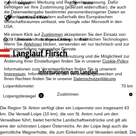
individualisierten Werbung und Reichweitenmessung. Dafür
Langlauf
Wetter
benötigen wir Ihre Zustimmung (jederzeit widerrufbar), die auch
die Datenweitergabe bestimmter personenbezogener Daten an
Drittanbieter in Drittländern außerhalb des Europäischen
Last-Minute & Deals
Wirtschaftsraumes umfasst, wie Google oder Microsoft in den
USA.
Mit einem Klick auf
Zustimmen
akzeptieren Sie den Einsatz von
S
nicht funktionsnotwendigen Cookies und ähnlichen Technologien.
Österreich
St. Anton am Arlberg
Flirsch
Wenn Sie
Ablehnen
klicken, verwenden wir nur technisch und zur
Vertragserfüllung notwendige Dienste.
Langlauf Flirsch
t
Weitere Informationen zur Cookienutzung und die Möglichkeit zur
Änderung Ihrer Einstellungen finden Sie in unserer
Cookie-Policy
.
a
Informationen zum Verantwortlichen finden Sie in unserem
Informationen zum Langlauf
Impressum
. Informationen zu den Verarbeitungszwecken und
r
Ihren Rechten finden Sie in unserer
Datenschutzerklärung
.
Loipenkilometer:
70 km
t
Zustimmen
Loipengütesiegel
s
Die Region St. Anton verfügt über ein Loipennetz von insgesamt 43
e
km. Die Verwall-Loipe (10 km), die von St. Anton rund um den
Verwallsee führt, bietet herrliche Landschaftseindrücke und gilt als
eine der schönsten Loipen Österreichs. An der Loipe liegt auch die
i
gemütliche Wagnerhütte, die zum Einkehren und Verweilen einlädt. Die