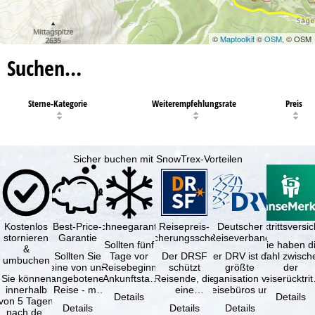
©
Maptoolkit
©
OSM
, © OSM
Suchen…
Sterne-Kategorie
Weiterempfehlungsrate
Preis
Sicher buchen mit SnowTrex-Vorteilen
Kostenlos
Best-Price-
Schneegarantie
Reisepreis-
Deutscher
Reiserücktrittsvers
stornieren
Garantie
Sicherungsschein
Reiseverband
Sollten fünf
Sie haben d
&
Sollten Sie
Tage vor
Der DRSF
Der DRV ist die
Wahl zwisch
umbuchen
eine von uns
Reisebeginn
schützt
größte
der
Sie können
angebotene
(Ankunftstag)
Reisende, die
Organisation von
Reiserücktrit
innerhalb
Reise - mit
aufgrund von
eine
Reisebüros und
Versicheru
Details
Details
von 5 Tagen
gleicher
Schneemangel
Pauschalreise
Reiseveranstaltern
(inklusive 
Details
Details
Details
nach der
Verfügbarkeit
…
oder
in …