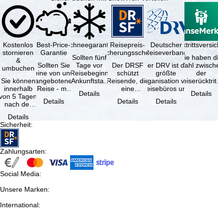
Kostenlos
Best-Price-
Schneegarantie
Reisepreis-
Deutscher
Reiserücktrittsvers
stornieren
Garantie
Sicherungsschein
Reiseverband
Sollten fünf
Sie haben d
&
Sollten Sie
Tage vor
Der DRSF
Der DRV ist die
Wahl zwisch
umbuchen
eine von uns
Reisebeginn
schützt
größte
der
Sie können
angebotene
(Ankunftstag)
Reisende, die
Organisation von
Reiserücktrit
innerhalb
Reise - mit
aufgrund von
eine
Reisebüros und
Versicheru
Details
Details
von 5 Tagen
gleicher
Schneemangel
Pauschalreise
Reiseveranstaltern
(inklusive 
Details
Details
Details
nach der
Verfügbarkeit
…
oder
in …
Buchung
und …
verbundene
Details
kostenfrei
Reiseleistungen
Sicherheit
:
zurücktreten,
…
…
Zahlungsarten
:
Social Media
:
Unsere Marken
:
International
: