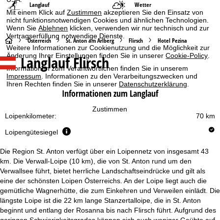
Langlauf
Wetter
Mit einem Klick auf
Zustimmen
akzeptieren Sie den Einsatz von
nicht funktionsnotwendigen Cookies und ähnlichen Technologien.
Wenn Sie
Ablehnen
klicken, verwenden wir nur technisch und zur
Vertragserfüllung notwendige Dienste.
S
Österreich
St. Anton am Arlberg
Flirsch
Hotel Pezina
Weitere Informationen zur Cookienutzung und die Möglichkeit zur
Änderung Ihrer Einstellungen finden Sie in unserer
Cookie-Policy
.
Langlauf Flirsch
t
Informationen zum Verantwortlichen finden Sie in unserem
Impressum
. Informationen zu den Verarbeitungszwecken und
a
Ihren Rechten finden Sie in unserer
Datenschutzerklärung
.
Informationen zum Langlauf
r
Zustimmen
Loipenkilometer:
70 km
t
Loipengütesiegel
s
Die Region St. Anton verfügt über ein Loipennetz von insgesamt 43
e
km. Die Verwall-Loipe (10 km), die von St. Anton rund um den
Verwallsee führt, bietet herrliche Landschaftseindrücke und gilt als
eine der schönsten Loipen Österreichs. An der Loipe liegt auch die
i
gemütliche Wagnerhütte, die zum Einkehren und Verweilen einlädt. Die
längste Loipe ist die 22 km lange Stanzertalloipe, die in St. Anton
t
beginnt und entlang der Rosanna bis nach Flirsch führt. Aufgrund des
geringen Schwierigkeitsgrades können sich auch weniger Geübte auf