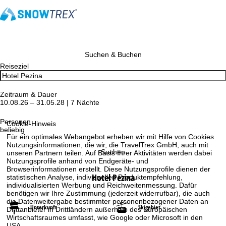
Suchen & Buchen
Reiseziel
Zeitraum & Dauer
10.08.26 – 31.05.28 | 7 Nächte
Personen
Cookie-Hinweis
beliebig
Für ein optimales Webangebot erheben wir mit Hilfe von Cookies
Nutzungsinformationen, die wir, die TravelTrex GmbH, auch mit
Suchen
unseren Partnern teilen. Auf Basis Ihrer Aktivitäten werden dabei
Nutzungsprofile anhand von Endgeräte- und
Browserinformationen erstellt. Diese Nutzungsprofile dienen der
Hotel Pezina
statistischen Analyse, individuellen Produktempfehlung,
individualisierten Werbung und Reichweitenmessung. Dafür
benötigen wir Ihre Zustimmung (jederzeit widerrufbar), die auch
die Datenweitergabe bestimmter personenbezogener Daten an
Unterkunft
Skigebiet
Drittanbieter in Drittländern außerhalb des Europäischen
Wirtschaftsraumes umfasst, wie Google oder Microsoft in den
USA.