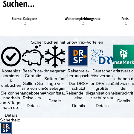
Suchen…
Sterne-Kategorie
Weiterempfehlungsrate
Preis
Sicher buchen mit SnowTrex-Vorteilen
Kostenlos
Best-Price-
Schneegarantie
Reisepreis-
Deutscher
Reiserücktrittsvers
stornieren
Garantie
Sicherungsschein
Reiseverband
Sollten fünf
Sie haben d
&
Sollten Sie
Tage vor
Der DRSF
Der DRV ist die
Wahl zwisch
umbuchen
eine von uns
Reisebeginn
schützt
größte
der
Sie können
angebotene
(Ankunftstag)
Reisende, die
Organisation von
Reiserücktrit
innerhalb
Reise - mit
aufgrund von
eine
Reisebüros und
Versicheru
Details
Details
von 5 Tagen
gleicher
Schneemangel
Pauschalreise
Reiseveranstaltern
(inklusive 
Details
Details
Details
nach der
Verfügbarkeit
…
oder
in …
Buchung
und …
verbundene
Details
kostenfrei
Reiseleistungen
Sicherheit
:
zurücktreten,
…
…