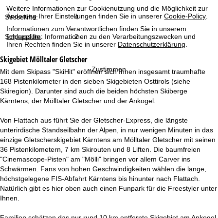
t
Weitere Informationen zur Cookienutzung und die Möglichkeit zur
Änderung Ihrer Einstellungen finden Sie in unserer
Cookie-Policy
.
Sessellifte:
4
e
Informationen zum Verantwortlichen finden Sie in unserem
Schlepplifte:
2
Impressum
. Informationen zu den Verarbeitungszwecken und
Ihren Rechten finden Sie in unserer
Datenschutzerklärung
.
Skigebiet
Mölltaler Gletscher
Zustimmen
Mit dem Skipass "SkiHit" eröffnen sich Ihnen insgesamt traumhafte
168 Pistenkilometer in den sieben Skigebieten Osttirols (siehe
Skiregion). Darunter sind auch die beiden höchsten Skiberge
Kärntens, der Mölltaler Gletscher und der Ankogel.
Von Flattach aus führt Sie der Gletscher-Express, die längste
unterirdische Standseilbahn der Alpen, in nur wenigen Minuten in das
einzige Gletscherskigebiet Kärntens am Mölltaler Gletscher mit seinen
36 Pistenkilometern, 7 km Skirouten und 8 Liften. Die baumfreien
"Cinemascope-Pisten" am "Mölli" bringen vor allem Carver ins
Schwärmen. Fans von hohen Geschwindigkeiten wählen die lange,
höchstgelegene FIS-Abfahrt Kärntens bis hinunter nach Flattach.
Natürlich gibt es hier oben auch einen Funpark für die Freestyler unter
Ihnen.
Familien schätzen das nur rund 10 km entfernte Skigebiet am Ankogel.