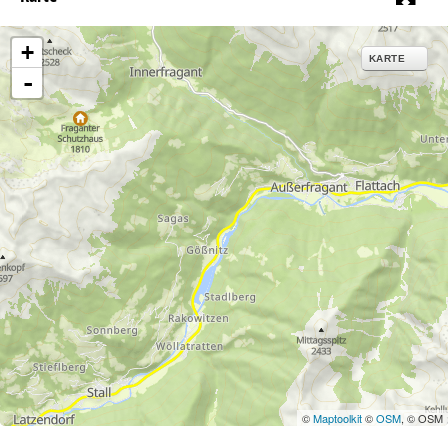
+
KARTE
-
©
Maptoolkit
©
OSM
, © OSM