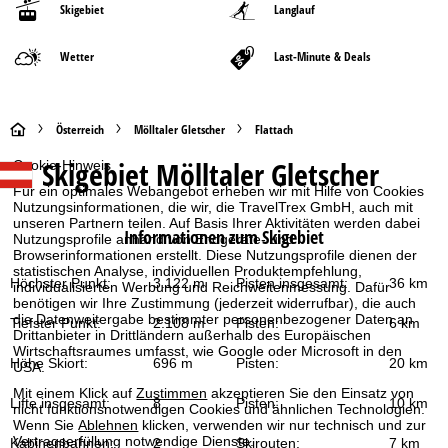
Skigebiet
Langlauf
Wetter
Last-Minute & Deals
S
Österreich
Mölltaler Gletscher
Flattach
Skigebiet
Mölltaler Gletscher
Cookie-Hinweis
t
Für ein optimales Webangebot erheben wir mit Hilfe von Cookies
Nutzungsinformationen, die wir, die TravelTrex GmbH, auch mit
a
unseren Partnern teilen. Auf Basis Ihrer Aktivitäten werden dabei
Informationen zum Skigebiet
Nutzungsprofile anhand von Endgeräte- und
r
Browserinformationen erstellt. Diese Nutzungsprofile dienen der
statistischen Analyse, individuellen Produktempfehlung,
Höchster Punkt:
3.122 m
Pisten insgesamt:
36 km
individualisierten Werbung und Reichweitenmessung. Dafür
t
benötigen wir Ihre Zustimmung (jederzeit widerrufbar), die auch
die Datenweitergabe bestimmter personenbezogener Daten an
Tiefster Punkt:
2.108 m
Pisten:
6 km
s
Drittanbieter in Drittländern außerhalb des Europäischen
Wirtschaftsraumes umfasst, wie Google oder Microsoft in den
Höhe Skiort:
696 m
Pisten:
20 km
USA.
e
Mit einem Klick auf
Zustimmen
akzeptieren Sie den Einsatz von
Lifte insgesamt:
8
Pisten:
10 km
nicht funktionsnotwendigen Cookies und ähnlichen Technologien.
i
Wenn Sie
Ablehnen
klicken, verwenden wir nur technisch und zur
Vertragserfüllung notwendige Dienste.
Kabinenbahnen:
2
Skirouten:
7 km