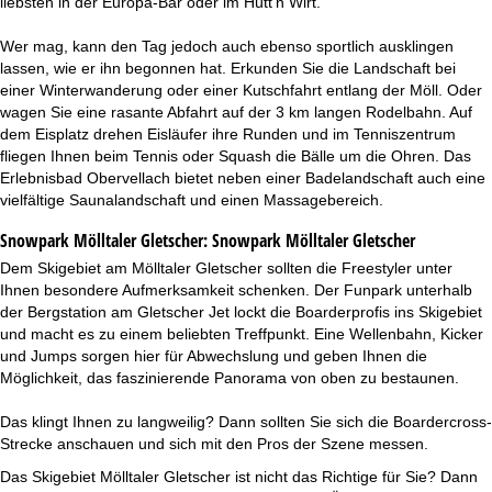
liebsten in der Europa-Bar oder im Hütt’n Wirt.
Wer mag, kann den Tag jedoch auch ebenso sportlich ausklingen
lassen, wie er ihn begonnen hat. Erkunden Sie die Landschaft bei
einer Winterwanderung oder einer Kutschfahrt entlang der Möll. Oder
wagen Sie eine rasante Abfahrt auf der 3 km langen Rodelbahn. Auf
dem Eisplatz drehen Eisläufer ihre Runden und im Tenniszentrum
fliegen Ihnen beim Tennis oder Squash die Bälle um die Ohren. Das
Erlebnisbad Obervellach bietet neben einer Badelandschaft auch eine
vielfältige Saunalandschaft und einen Massagebereich.
Snowpark Mölltaler Gletscher:
Snowpark Mölltaler Gletscher
Dem Skigebiet am Mölltaler Gletscher sollten die Freestyler unter
Ihnen besondere Aufmerksamkeit schenken. Der Funpark unterhalb
der Bergstation am Gletscher Jet lockt die Boarderprofis ins Skigebiet
und macht es zu einem beliebten Treffpunkt. Eine Wellenbahn, Kicker
und Jumps sorgen hier für Abwechslung und geben Ihnen die
Möglichkeit, das faszinierende Panorama von oben zu bestaunen.
Das klingt Ihnen zu langweilig? Dann sollten Sie sich die Boardercross-
Strecke anschauen und sich mit den Pros der Szene messen.
Das Skigebiet Mölltaler Gletscher ist nicht das Richtige für Sie? Dann