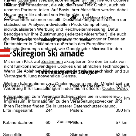
Für ein optimales Webangebot erheben wir mit Hilfe von Cookies
Skigebiet
Langlauf
Nutzungsinformationen, die wir, die TravelTrex GmbH, auch mit
unseren Partnern teilen. Auf Basis Ihrer Aktivitäten werden dabei
Nutzungsprofile anhand von Endgeräte- und
Wetter
Last-Minute & Deals
Browserinformationen erstellt. Diese Nutzungsprofile dienen der
statistischen Analyse, individuellen Produktempfehlung,
individualisierten Werbung und Reichweitenmessung. Dafür
benötigen wir Ihre Zustimmung (jederzeit widerrufbar), die auch
S
die Datenweitergabe bestimmter personenbezogener Daten an
Österreich
Salzburger Sportwelt
Flachau
Drittanbieter in Drittländern außerhalb des Europäischen
Wirtschaftsraumes umfasst, wie Google oder Microsoft in den
Skiregion Ski amadé
t
USA.
Mit einem Klick auf
Zustimmen
akzeptieren Sie den Einsatz von
a
nicht funktionsnotwendigen Cookies und ähnlichen Technologien.
Informationen zur Skiregion
Wenn Sie
Ablehnen
klicken, verwenden wir nur technisch und zur
Vertragserfüllung notwendige Dienste.
r
Weitere Informationen zur Cookienutzung und die Möglichkeit zur
Höchster Punkt:
2.650 m
Pisten insgesamt:
701 km
Änderung Ihrer Einstellungen finden Sie in unserer
Cookie-Policy
.
t
Informationen zum Verantwortlichen finden Sie in unserem
Tiefster Punkt:
728 m
Pisten:
294 km
Impressum
. Informationen zu den Verarbeitungszwecken und
s
Ihren Rechten finden Sie in unserer
Datenschutzerklärung
.
Lifte insgesamt:
244
Pisten:
350 km
e
Zustimmen
Kabinenbahnen:
60
Pisten:
57 km
i
Sessellifte:
80
Skirouten:
53 km