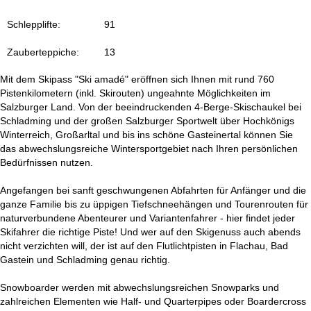
t
Schlepplifte:
91
e
Zauberteppiche:
13
Mit dem Skipass "Ski amadé" eröffnen sich Ihnen mit rund 760
Pistenkilometern (inkl. Skirouten) ungeahnte Möglichkeiten im
Salzburger Land. Von der beeindruckenden 4-Berge-Skischaukel bei
Schladming und der großen Salzburger Sportwelt über Hochkönigs
Winterreich, Großarltal und bis ins schöne Gasteinertal können Sie
das abwechslungsreiche Wintersportgebiet nach Ihren persönlichen
Bedürfnissen nutzen.
Angefangen bei sanft geschwungenen Abfahrten für Anfänger und die
ganze Familie bis zu üppigen Tiefschneehängen und Tourenrouten für
naturverbundene Abenteurer und Variantenfahrer - hier findet jeder
Skifahrer die richtige Piste! Und wer auf den Skigenuss auch abends
nicht verzichten will, der ist auf den Flutlichtpisten in Flachau, Bad
Gastein und Schladming genau richtig.
Snowboarder werden mit abwechslungsreichen Snowparks und
zahlreichen Elementen wie Half- und Quarterpipes oder Boardercross