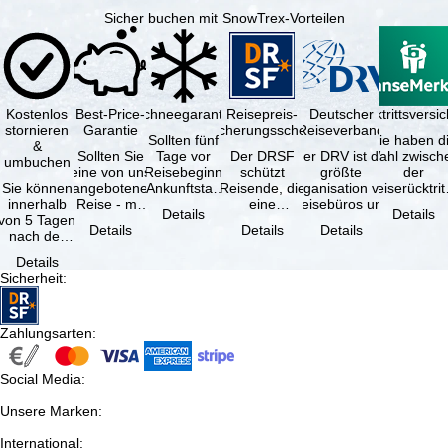
Sicher buchen mit SnowTrex-Vorteilen
Kostenlos
Best-Price-
Schneegarantie
Reisepreis-
Deutscher
Reiserücktrittsvers
stornieren
Garantie
Sicherungsschein
Reiseverband
Sollten fünf
Sie haben d
&
Sollten Sie
Tage vor
Der DRSF
Der DRV ist die
Wahl zwisch
umbuchen
eine von uns
Reisebeginn
schützt
größte
der
Sie können
angebotene
(Ankunftstag)
Reisende, die
Organisation von
Reiserücktrit
innerhalb
Reise - mit
aufgrund von
eine
Reisebüros und
Versicheru
Details
Details
von 5 Tagen
gleicher
Schneemangel
Pauschalreise
Reiseveranstaltern
(inklusive 
Details
Details
Details
nach der
Verfügbarkeit
…
oder
in …
Buchung
und …
verbundene
Details
kostenfrei
Reiseleistungen
Sicherheit
:
zurücktreten,
…
…
Zahlungsarten
:
Social Media
:
Unsere Marken
:
International
: