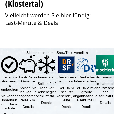
(Klostertal)
e
Vielleicht werden Sie hier fündig:
Last-Minute & Deals
Sicher buchen mit SnowTrex-Vorteilen
Kostenlos
Best-Price-
Schneegarantie
Reisepreis-
Deutscher
Reiserücktrittsvers
stornieren
Garantie
Sicherungsschein
Reiseverband
Sollten fünf
Sie haben d
&
Sollten Sie
Tage vor
Der DRSF
Der DRV ist die
Wahl zwisch
umbuchen
eine von uns
Reisebeginn
schützt
größte
der
Sie können
angebotene
(Ankunftstag)
Reisende, die
Organisation von
Reiserücktrit
innerhalb
Reise - mit
aufgrund von
eine
Reisebüros und
Versicheru
Details
Details
von 5 Tagen
gleicher
Schneemangel
Pauschalreise
Reiseveranstaltern
(inklusive 
Details
Details
Details
nach der
Verfügbarkeit
…
oder
in …
Buchung
und …
verbundene