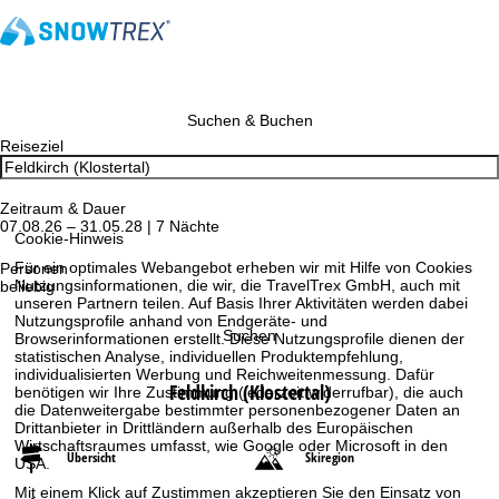
Suchen & Buchen
Reiseziel
Zeitraum & Dauer
07.08.26 – 31.05.28 | 7 Nächte
Cookie-Hinweis
Für ein optimales Webangebot erheben wir mit Hilfe von Cookies
Personen
Nutzungsinformationen, die wir, die TravelTrex GmbH, auch mit
beliebig
unseren Partnern teilen. Auf Basis Ihrer Aktivitäten werden dabei
Nutzungsprofile anhand von Endgeräte- und
Suchen
Browserinformationen erstellt. Diese Nutzungsprofile dienen der
statistischen Analyse, individuellen Produktempfehlung,
individualisierten Werbung und Reichweitenmessung. Dafür
Feldkirch (Klostertal)
benötigen wir Ihre Zustimmung (jederzeit widerrufbar), die auch
die Datenweitergabe bestimmter personenbezogener Daten an
Drittanbieter in Drittländern außerhalb des Europäischen
Wirtschaftsraumes umfasst, wie Google oder Microsoft in den
Übersicht
Skiregion
USA.
Mit einem Klick auf
Zustimmen
akzeptieren Sie den Einsatz von