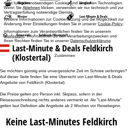
Skigebiet
Langlauf
nicht funktionsnotwendigen Cookies und ähnlichen Technologien.
Wenn Sie
Ablehnen
klicken, verwenden wir nur technisch und zur
Vertragserfüllung notwendige Dienste.
Wetter
Last-Minute & Deals
Weitere Informationen zur Cookienutzung und die Möglichkeit zur
Änderung Ihrer Einstellungen finden Sie in unserer
Cookie-Policy
.
Informationen zum Verantwortlichen finden Sie in unserem
S
Österreich
Feldkirch (Klostertal)
Impressum
. Informationen zu den Verarbeitungszwecken und
Ihren Rechten finden Sie in unserer
Datenschutzerklärung
.
Last-Minute & Deals Feldkirch
t
(Klostertal)
Zustimmen
a
r
Sie möchten günstig eine unvergessliche Zeit im Schnee verbringen?
Auf dieser Seite finden Sie eine Übersicht von Last-Minute & Deals
t
Angebote von Feldkirch (Klostertal).
Die Preise gelten pro Person inkl. Skipass, sofern in der
s
Reiseausschreibung nichts anderes vermerkt ist. Als "Last-Minute"
gelten laut Definition alle Angebote ab 2 Wochen vor Reisebeginn.
e
Keine Last-Minutes Feldkirch
i
t