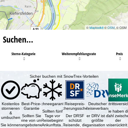
©
Maptoolkit
©
OSM
, © OSM
Suchen…
Sterne-Kategorie
Weiterempfehlungsrate
Preis
Sicher buchen mit SnowTrex-Vorteilen
Kostenlos
Best-Price-
Schneegarantie
Reisepreis-
Deutscher
Reiserücktrittsvers
stornieren
Garantie
Sicherungsschein
Reiseverband
Sollten fünf
Sie haben d
&
Sollten Sie
Tage vor
Der DRSF
Der DRV ist die
Wahl zwisch
umbuchen
eine von uns
Reisebeginn
schützt
größte
der
Sie können
angebotene
(Ankunftstag)
Reisende, die
Organisation von
Reiserücktrit