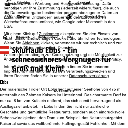
Skigebiet
Langlauf
individualisierten Werbung und Reichweitenmessung. Dafür
benötigen wir Ihre Zustimmung (jederzeit widerrufbar), die auch
die Datenweitergabe bestimmter personenbezogener Daten an
Wetter
Last-Minute & Deals
Drittanbieter in Drittländern außerhalb des Europäischen
Wirtschaftsraumes umfasst, wie Google oder Microsoft in den
USA.
Mit einem Klick auf
Zustimmen
akzeptieren Sie den Einsatz von
S
Österreich
Kufsteinerland
Ebbs
nicht funktionsnotwendigen Cookies und ähnlichen Technologien.
Wenn Sie
Ablehnen
klicken, verwenden wir nur technisch und zur
Skiurlaub
Ebbs - Ein
Vertragserfüllung notwendige Dienste.
t
Weitere Informationen zur Cookienutzung und die Möglichkeit zur
schneesicheres Vergnügen für
Änderung Ihrer Einstellungen finden Sie in unserer
Cookie-Policy
.
a
Groß und Klein!
Informationen zum Verantwortlichen finden Sie in unserem
Impressum
. Informationen zu den Verarbeitungszwecken und
r
Ihren Rechten finden Sie in unserer
Datenschutzerklärung
.
Ebbs
t
Der malerische Tiroler Ort Ebbs liegt auf einer Seehöhe von 475 m
Zustimmen
unterhalb des Zahmen Kaisers im Unterinntal. Das charmante Dorf ist
s
nur ca. 8 km von Kufstein entfernt, das sich somit hervorragend als
Ausflugsziel anbietet. In Ebbs finden Sie nicht nur zahlreiche
e
Geschäfte und gemütliche Restaurants, sondern auch eindrucksvolle
Sehenswürdigkeiten: den Dom zum Beispiel, das Naturschutzgebiet
i
Kaisertal sowie das weltberühmte Haflingergestüt Fohlenhof. Mit dem