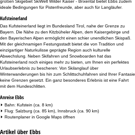
großen Skigebiet SkiWelt Wilder Kaiser - Brixental bietet Ebbs zudem
t
ideale Bedingungen für Pistenfreunde, aber auch für Langläufer.
e
Kufsteinerland
Das Kufsteinerland liegt im Bundesland Tirol, nahe der Grenze zu
Bayern. Die Nähe zu den Kitzbüheler Alpen, dem Kaisergebirge und
den Bayerischen Alpen ermöglicht einen schier unendlichen Skispaß.
Mit der gleichnamigen Festungsstadt bietet die von Tradition und
einzigartiger Naturkulisse geprägte Region auch kulturelle
Abwechslung. Neben Skifahren und Snowboarden hat das
Kufsteinerland noch einiges mehr zu bieten, um Ihnen ein perfektes
Urlaubserlebnis zu bescheren: Von Skilanglauf über
Winterwanderungen bis hin zum Schlittschuhfahren sind Ihrer Fantasie
keine Grenzen gesetzt. Ein ganz besonderes Erlebnis ist eine Fahrt
mit dem Hundeschlitten.
Anreise Ebbs
Bahn: Kufstein (ca. 8 km)
Flug: Salzburg (ca. 85 km), Innsbruck (ca. 90 km)
Routenplaner in
Google Maps
öffnen
Artikel über Ebbs