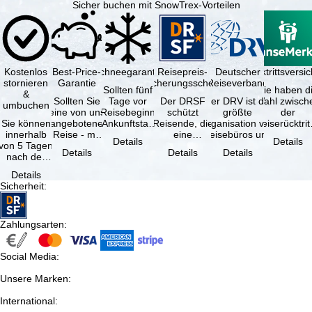
Sicher buchen mit SnowTrex-Vorteilen
Kostenlos
Best-Price-
Schneegarantie
Reisepreis-
Deutscher
Reiserücktrittsvers
stornieren
Garantie
Sicherungsschein
Reiseverband
Sollten fünf
Sie haben d
&
Sollten Sie
Tage vor
Der DRSF
Der DRV ist die
Wahl zwisch
umbuchen
eine von uns
Reisebeginn
schützt
größte
der
Sie können
angebotene
(Ankunftstag)
Reisende, die
Organisation von
Reiserücktrit
innerhalb
Reise - mit
aufgrund von
eine
Reisebüros und
Versicheru
Details
Details
von 5 Tagen
gleicher
Schneemangel
Pauschalreise
Reiseveranstaltern
(inklusive 
Details
Details
Details
nach der
Verfügbarkeit
…
oder
in …
Buchung
und …
verbundene
Details
kostenfrei
Reiseleistungen
Sicherheit
:
zurücktreten,
…
…
Zahlungsarten
:
Social Media
:
Unsere Marken
:
International
: