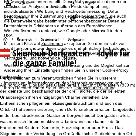
Browserinformationen erstellt. Diese Nutzungsprofile dienen der
Skigebiet
Langlauf
statistischen Analyse, individuellen Produktempfehlung,
individualisierten Werbung und Reichweitenmessung. Dafür
benötigen wir Ihre Zustimmung (jederzeit widerrufbar), die auch
Wetter
Last-Minute & Deals
die Datenweitergabe bestimmter personenbezogener Daten an
Drittanbieter in Drittländern außerhalb des Europäischen
Wirtschaftsraumes umfasst, wie Google oder Microsoft in den
USA.
S
Österreich
Gasteinertal
Dorfgastein
Mit einem Klick auf
Zustimmen
akzeptieren Sie den Einsatz von
nicht funktionsnotwendigen Cookies und ähnlichen Technologien.
Skiurlaub
Dorfgastein – Idylle für
t
Wenn Sie
Ablehnen
klicken, verwenden wir nur technisch und zur
Vertragserfüllung notwendige Dienste.
die ganze Familie!
a
Weitere Informationen zur Cookienutzung und die Möglichkeit zur
Änderung Ihrer Einstellungen finden Sie in unserer
Cookie-Policy
.
r
Dorfgastein
Informationen zum Verantwortlichen finden Sie in unserem
Impressum
. Informationen zu den Verarbeitungszwecken und
Am nördlichen Eingang des Gasteinertals liegt mit Dorfgastein (830 m)
Ihren Rechten finden Sie in unserer
Datenschutzerklärung
.
t
der kleinste und beschaulichste der drei Talorte, die der beliebten
Urlaubsregion ihren einzigartigen Charme verleihen. Die
s
Einheimischen pflegen ein lebendiges Brauchtum und auch das
Zustimmen
Ortsbild hat seinen ursprünglichen Dorfcharakter erhalten. Eingebettet
e
in der beeindruckenden Gasteiner Bergwelt bietet Dorfgastein alles,
was man sich für einen aktiven Urlaub wünschen kann - ob für
i
Familien mit Kindern, Senioren, Freizeitsportler oder Profis. Das
Skigebiet mit der Verbindung ins Großarltal schließt direkt an den Ort