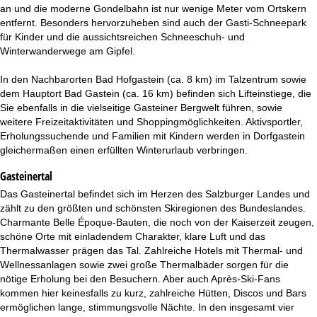
t
an und die moderne Gondelbahn ist nur wenige Meter vom Ortskern
entfernt. Besonders hervorzuheben sind auch der Gasti-Schneepark
e
für Kinder und die aussichtsreichen Schneeschuh- und
Winterwanderwege am Gipfel.
In den Nachbarorten Bad Hofgastein (ca. 8 km) im Talzentrum sowie
dem Hauptort Bad Gastein (ca. 16 km) befinden sich Lifteinstiege, die
Sie ebenfalls in die vielseitige Gasteiner Bergwelt führen, sowie
weitere Freizeitaktivitäten und Shoppingmöglichkeiten. Aktivsportler,
Erholungssuchende und Familien mit Kindern werden in Dorfgastein
gleichermaßen einen erfüllten Winterurlaub verbringen.
Gasteinertal
Das Gasteinertal befindet sich im Herzen des Salzburger Landes und
zählt zu den größten und schönsten Skiregionen des Bundeslandes.
Charmante Belle Époque-Bauten, die noch von der Kaiserzeit zeugen,
schöne Orte mit einladendem Charakter, klare Luft und das
Thermalwasser prägen das Tal. Zahlreiche Hotels mit Thermal- und
Wellnessanlagen sowie zwei große Thermalbäder sorgen für die
nötige Erholung bei den Besuchern. Aber auch Après-Ski-Fans
kommen hier keinesfalls zu kurz, zahlreiche Hütten, Discos und Bars
ermöglichen lange, stimmungsvolle Nächte. In den insgesamt vier