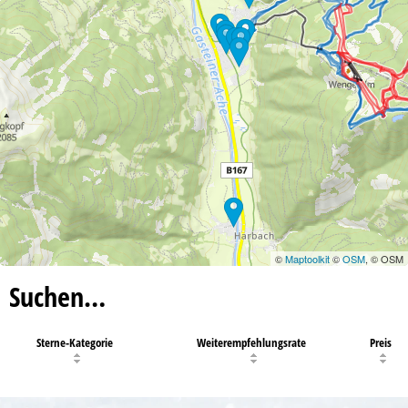
©
Maptoolkit
©
OSM
, © OSM
Suchen…
Sterne-Kategorie
Weiterempfehlungsrate
Preis