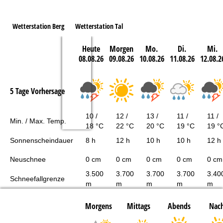
Wetterstation Berg
Wetterstation Tal
Heute
Morgen
Mo.
Di.
Mi.
08.08.26
09.08.26
10.08.26
11.08.26
12.08.2
5 Tage Vorhersage
10 /
12 /
13 /
11 /
11 /
Min. / Max. Temp.
18 °C
22 °C
20 °C
19 °C
19 °
Sonnenscheindauer
8 h
12 h
10 h
10 h
12 h
Neuschnee
0 cm
0 cm
0 cm
0 cm
0 cm
3.500
3.700
3.700
3.700
3.40
Schneefallgrenze
m
m
m
m
m
Morgens
Mittags
Abends
Nach