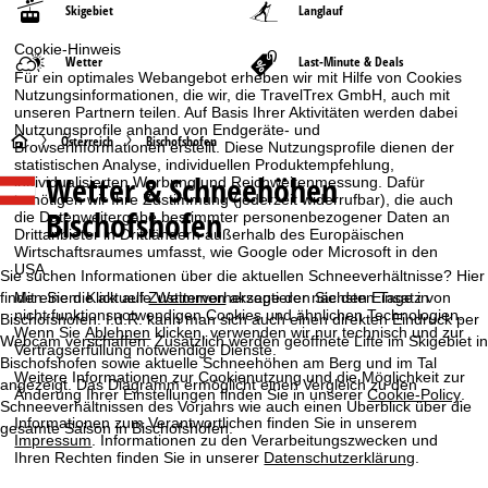
Skigebiet
Langlauf
Cookie-Hinweis
Wetter
Last-Minute & Deals
Für ein optimales Webangebot erheben wir mit Hilfe von Cookies
Nutzungsinformationen, die wir, die TravelTrex GmbH, auch mit
unseren Partnern teilen. Auf Basis Ihrer Aktivitäten werden dabei
Nutzungsprofile anhand von Endgeräte- und
S
Österreich
Bischofshofen
Browserinformationen erstellt. Diese Nutzungsprofile dienen der
statistischen Analyse, individuellen Produktempfehlung,
Wetter & Schneehöhen
individualisierten Werbung und Reichweitenmessung. Dafür
t
benötigen wir Ihre Zustimmung (jederzeit widerrufbar), die auch
Bischofshofen
die Datenweitergabe bestimmter personenbezogener Daten an
a
Drittanbieter in Drittländern außerhalb des Europäischen
Wirtschaftsraumes umfasst, wie Google oder Microsoft in den
USA.
r
Sie suchen Informationen über die aktuellen Schneeverhältnisse? Hier
finden Sie die aktuelle Wettervorhersage der nächsten Tage in
Mit einem Klick auf
Zustimmen
akzeptieren Sie den Einsatz von
nicht funktionsnotwendigen Cookies und ähnlichen Technologien.
t
Bischofshofen. I.d.R. kann man sich auch einen direkten Eindruck per
Wenn Sie
Ablehnen
klicken, verwenden wir nur technisch und zur
Webcam verschaffen. Zusätzlich werden geöffnete Lifte im Skigebiet in
Vertragserfüllung notwendige Dienste.
Bischofshofen sowie aktuelle Schneehöhen am Berg und im Tal
s
Weitere Informationen zur Cookienutzung und die Möglichkeit zur
angezeigt. Das Diagramm ermöglicht einen Vergleich zu den
Änderung Ihrer Einstellungen finden Sie in unserer
Cookie-Policy
.
Schneeverhältnissen des Vorjahrs wie auch einen Überblick über die
e
Informationen zum Verantwortlichen finden Sie in unserem
gesamte Saison in Bischofshofen.
Impressum
. Informationen zu den Verarbeitungszwecken und
i
Ihren Rechten finden Sie in unserer
Datenschutzerklärung
.