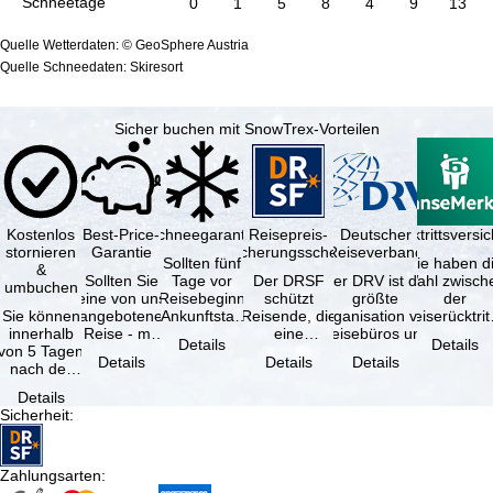
Schneetage
0
1
5
8
4
9
13
Quelle Wetterdaten: © GeoSphere Austria
Quelle Schneedaten: Skiresort
Sicher buchen mit SnowTrex-Vorteilen
Kostenlos
Best-Price-
Schneegarantie
Reisepreis-
Deutscher
Reiserücktrittsvers
stornieren
Garantie
Sicherungsschein
Reiseverband
Sollten fünf
Sie haben d
&
Sollten Sie
Tage vor
Der DRSF
Der DRV ist die
Wahl zwisch
umbuchen
eine von uns
Reisebeginn
schützt
größte
der
Sie können
angebotene
(Ankunftstag)
Reisende, die
Organisation von
Reiserücktrit
innerhalb
Reise - mit
aufgrund von
eine
Reisebüros und
Versicheru
Details
Details
von 5 Tagen
gleicher
Schneemangel
Pauschalreise
Reiseveranstaltern
(inklusive 
Details
Details
Details
nach der
Verfügbarkeit
…
oder
in …
Buchung
und …
verbundene
Details
kostenfrei
Reiseleistungen
Sicherheit
:
zurücktreten,
…
…
Zahlungsarten
: