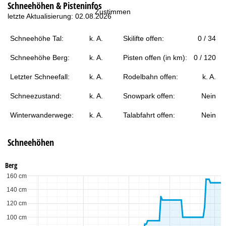
Schneehöhen & Pisteninfos
t
Zustimmen
letzte Aktualisierung: 02.08.2026
e
Schneehöhe Tal:
k. A.
Skilifte offen:
0 / 34
Schneehöhe Berg:
k. A.
Pisten offen (in km):
0 / 120
Letzter Schneefall:
k. A.
Rodelbahn offen:
k. A.
Schneezustand:
k. A.
Snowpark offen:
Nein
Winterwanderwege:
k. A.
Talabfahrt offen:
Nein
Schneehöhen
Berg
160 cm
140 cm
120 cm
100 cm