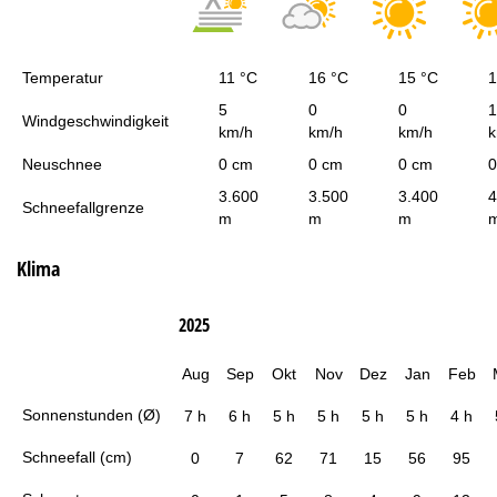
Temperatur
11 °C
16 °C
15 °C
1
5
0
0
1
Windgeschwindigkeit
km/h
km/h
km/h
k
Neuschnee
0 cm
0 cm
0 cm
0
3.600
3.500
3.400
4
Schneefallgrenze
m
m
m
Klima
2025
Aug
Sep
Okt
Nov
Dez
Jan
Feb
Sonnenstunden (Ø)
7 h
6 h
5 h
5 h
5 h
5 h
4 h
Schneefall (cm)
0
7
62
71
15
56
95