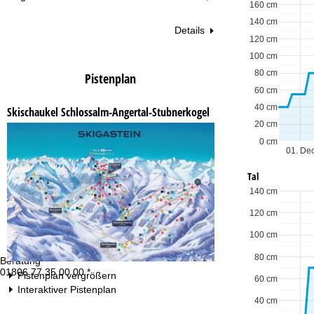
160 cm
140 cm
Details
120 cm
100 cm
80 cm
Pistenplan
60 cm
40 cm
Skischaukel Schlossalm-Angertal-Stubnerkogel
20 cm
0 cm
01. De
Tal
140 cm
120 cm
100 cm
80 cm
Beratung
Öf
01806 77 35 00 00 *
Mo
Pistenplan vergrößern
60 cm
Fr
Interaktiver Pistenplan
Sa
40 cm