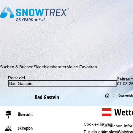
Abonnieren Sie unseren Newsletter und erfahren Sie als Erster 
Suchen & Buchen
Skigebietsberater
Meine Favoriten
Reiseziel
Zeitrau
07.08.26
S
Österreich
Bad Gastein
t
Wett
Übersicht
a
Cookie-Hinweis
Sie suchen Infor
Skiregion
r
Für ein optimales Webange
kann man sich au