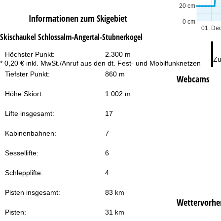
20 cm
Informationen zum Skigebiet
0 cm
01. De
Skischaukel Schlossalm-Angertal-Stubnerkogel
Höchster Punkt:
2.300 m
Zu
* 0,20 € inkl. MwSt./Anruf aus den dt. Fest- und Mobilfunknetzen
Tiefster Punkt:
860 m
Webcams
Höhe Skiort:
1.002 m
Lifte insgesamt:
17
Kabinenbahnen:
7
Sessellifte:
6
Schlepplifte:
4
Pisten insgesamt:
83 km
Wettervorhe
Pisten:
31 km