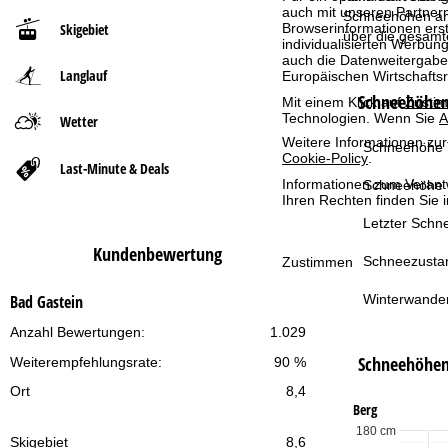
auch mit unseren Partnern
Schneehöhen am 
Browserinformationen erste
Skigebiet
t
über die gesamt
individualisierten Werbun
auch die Datenweitergabe
Langlauf
Europäischen Wirtschafts
s
Schneehöhen 
Mit einem Klick auf
Zusti
Technologien. Wenn Sie
A
e
Wetter
Weitere Informationen zur
Schneehöhe T
Cookie-Policy
.
i
Last-Minute & Deals
Informationen zum Verant
Schneehöhe 
t
Ihren Rechten finden Sie 
Letzter Schne
e
Kundenbewertung
Schneezusta
Zustimmen
Winterwande
Bad Gastein
Anzahl Bewertungen:
1.029
Schneehöhe
Weiterempfehlungsrate:
90 %
Ort
8,4
Berg
180 cm
Skigebiet
8,6