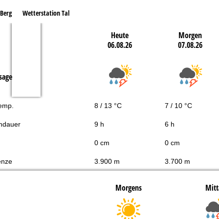
 Berg
Wetterstation Tal
Heute
Morgen
06.08.26
07.08.26
sage
Temp.
8 / 13 °C
7 / 10 °C
ndauer
9 h
6 h
0 cm
0 cm
enze
3.900 m
3.700 m
Morgens
Mitt