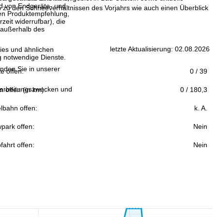
and von Endgeräte- und
zu den Schneeverhältnissen des Vorjahrs wie auch einen Überblick
llen Produktempfehlung,
eit widerrufbar), die
 außerhalb des
letzte Aktualisierung: 02.08.2026
ies und ähnlichen
g notwendige Dienste.
inden Sie in unserer
fte offen:
0 / 39
erarbeitungszwecken und
n offen (in km):
0 / 180,3
lbahn offen:
k. A.
park offen:
Nein
fahrt offen:
Nein