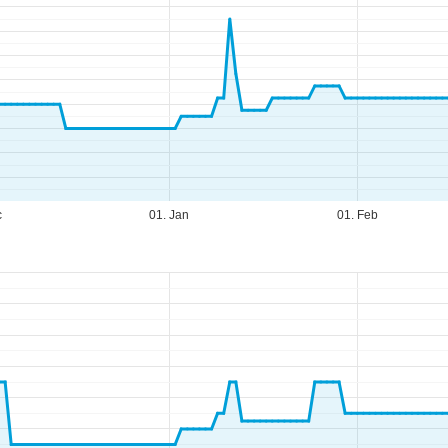
c
01. Jan
01. Feb
fnungszeiten
-Do:
09:00-17:00 Uhr
:
09:00-15:00 Uhr
-So:
geschlossen