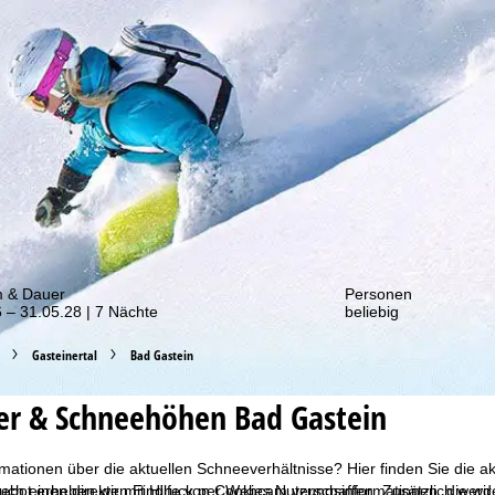
von unseren Rabatt-Aktionen!
m & Dauer
Personen
 – 31.05.28 | 7 Nächte
beliebig
Gasteinertal
Bad Gastein
er & Schneehöhen Bad Gastein
mationen über die aktuellen Schneeverhältnisse? Hier finden Sie die a
bot erheben wir mit Hilfe von Cookies Nutzungsinformationen, die wir
ch einen direkten Eindruck per Webcam verschaffen. Zusätzlich werden