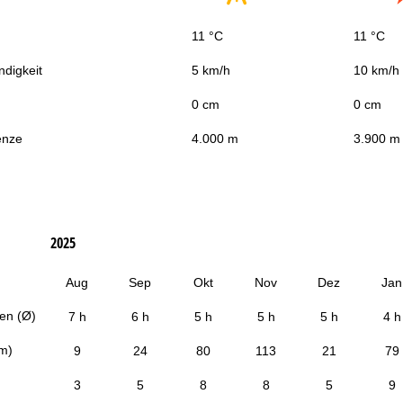
11 °C
11 °C
digkeit
5 km/h
10 km/h
0 cm
0 cm
enze
4.000 m
3.900 m
2025
Aug
Sep
Okt
Nov
Dez
Jan
en (Ø)
7 h
6 h
5 h
5 h
5 h
4 h
cm)
9
24
80
113
21
79
3
5
8
8
5
9