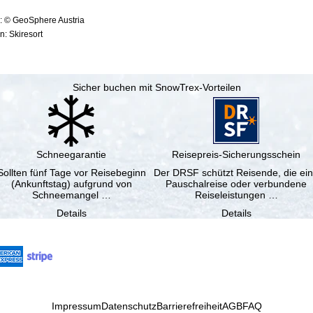
: © GeoSphere Austria
: Skiresort
Sicher buchen mit SnowTrex-Vorteilen
Schneegarantie
Reisepreis-Sicherungsschein
Sollten fünf Tage vor Reisebeginn
Der DRSF schützt Reisende, die ei
(Ankunftstag) aufgrund von
Pauschalreise oder verbundene
Schneemangel …
Reiseleistungen …
Details
Details
Impressum
Datenschutz
Barrierefreiheit
AGB
FAQ