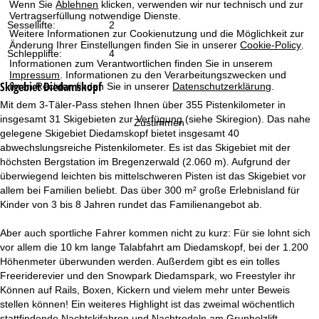
Wenn Sie
Ablehnen
klicken, verwenden wir nur technisch und zur
t
Vertragserfüllung notwendige Dienste.
Sessellifte:
2
Weitere Informationen zur Cookienutzung und die Möglichkeit zur
e
Änderung Ihrer Einstellungen finden Sie in unserer
Cookie-Policy
.
Schlepplifte:
4
Informationen zum Verantwortlichen finden Sie in unserem
Impressum
. Informationen zu den Verarbeitungszwecken und
Skigebiet
Diedamskopf
Ihren Rechten finden Sie in unserer
Datenschutzerklärung
.
Mit dem 3-Täler-Pass stehen Ihnen über 355 Pistenkilometer in
insgesamt 31 Skigebieten zur Verfügung (siehe Skiregion). Das nahe
Zustimmen
gelegene Skigebiet Diedamskopf bietet insgesamt 40
abwechslungsreiche Pistenkilometer. Es ist das Skigebiet mit der
höchsten Bergstation im Bregenzerwald (2.060 m). Aufgrund der
überwiegend leichten bis mittelschweren Pisten ist das Skigebiet vor
allem bei Familien beliebt. Das über 300 m² große Erlebnisland für
Kinder von 3 bis 8 Jahren rundet das Familienangebot ab.
Aber auch sportliche Fahrer kommen nicht zu kurz: Für sie lohnt sich
vor allem die 10 km lange Talabfahrt am Diedamskopf, bei der 1.200
Höhenmeter überwunden werden. Außerdem gibt es ein tolles
Freeriderevier und den Snowpark Diedamspark, wo Freestyler ihr
Können auf Rails, Boxen, Kickern und vielem mehr unter Beweis
stellen können! Ein weiteres Highlight ist das zweimal wöchentlich
stattfindende Nachtskifahren und Nachtrodeln am Grunholzlift.