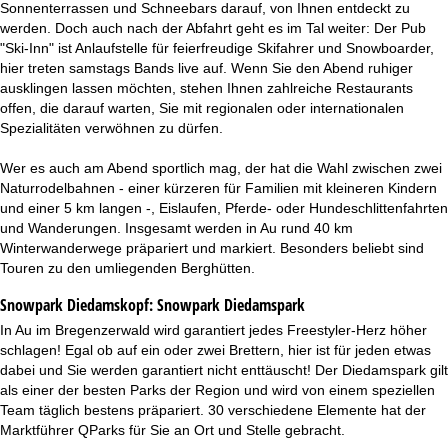
Sonnenterrassen und Schneebars darauf, von Ihnen entdeckt zu
werden. Doch auch nach der Abfahrt geht es im Tal weiter: Der Pub
"Ski-Inn" ist Anlaufstelle für feierfreudige Skifahrer und Snowboarder,
hier treten samstags Bands live auf. Wenn Sie den Abend ruhiger
ausklingen lassen möchten, stehen Ihnen zahlreiche Restaurants
offen, die darauf warten, Sie mit regionalen oder internationalen
Spezialitäten verwöhnen zu dürfen.
Wer es auch am Abend sportlich mag, der hat die Wahl zwischen zwei
Naturrodelbahnen - einer kürzeren für Familien mit kleineren Kindern
und einer 5 km langen -, Eislaufen, Pferde- oder Hundeschlittenfahrten
und Wanderungen. Insgesamt werden in Au rund 40 km
Winterwanderwege präpariert und markiert. Besonders beliebt sind
Touren zu den umliegenden Berghütten.
Snowpark Diedamskopf:
Snowpark Diedamspark
In Au im Bregenzerwald wird garantiert jedes Freestyler-Herz höher
schlagen! Egal ob auf ein oder zwei Brettern, hier ist für jeden etwas
dabei und Sie werden garantiert nicht enttäuscht! Der Diedamspark gilt
als einer der besten Parks der Region und wird von einem speziellen
Team täglich bestens präpariert. 30 verschiedene Elemente hat der
Marktführer QParks für Sie an Ort und Stelle gebracht.