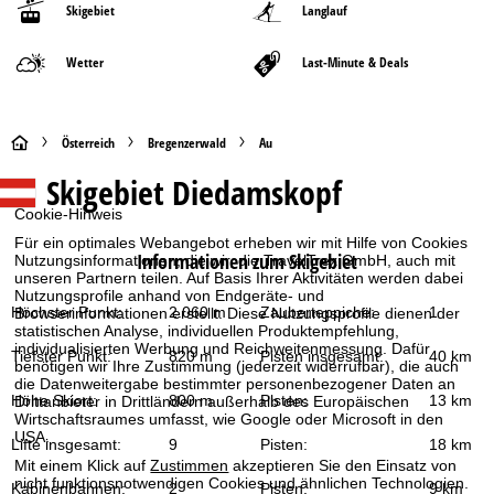
Skigebiet
Langlauf
Wetter
Last-Minute & Deals
S
Österreich
Bregenzerwald
Au
Skigebiet
Diedamskopf
t
Cookie-Hinweis
a
Für ein optimales Webangebot erheben wir mit Hilfe von Cookies
Informationen zum Skigebiet
Nutzungsinformationen, die wir, die TravelTrex GmbH, auch mit
r
unseren Partnern teilen. Auf Basis Ihrer Aktivitäten werden dabei
Nutzungsprofile anhand von Endgeräte- und
Höchster Punkt:
2.060 m
Zauberteppiche:
1
Browserinformationen erstellt. Diese Nutzungsprofile dienen der
t
statistischen Analyse, individuellen Produktempfehlung,
individualisierten Werbung und Reichweitenmessung. Dafür
Tiefster Punkt:
820 m
Pisten insgesamt:
40 km
benötigen wir Ihre Zustimmung (jederzeit widerrufbar), die auch
s
die Datenweitergabe bestimmter personenbezogener Daten an
Höhe Skiort:
800 m
Pisten:
13 km
Drittanbieter in Drittländern außerhalb des Europäischen
e
Wirtschaftsraumes umfasst, wie Google oder Microsoft in den
USA.
Lifte insgesamt:
9
Pisten:
18 km
i
Mit einem Klick auf
Zustimmen
akzeptieren Sie den Einsatz von
nicht funktionsnotwendigen Cookies und ähnlichen Technologien.
Kabinenbahnen:
2
Pisten:
9 km