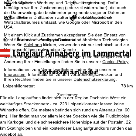
individualisierten Werbung und Reichweitenmessung. Dafür
Skigebiet
Langlauf
benötigen wir Ihre Zustimmung (jederzeit widerrufbar), die auch
die Datenweitergabe bestimmter personenbezogener Daten an
Wetter
Last-Minute & Deals
Drittanbieter in Drittländern außerhalb des Europäischen
Wirtschaftsraumes umfasst, wie Google oder Microsoft in den
USA.
Mit einem Klick auf
Zustimmen
akzeptieren Sie den Einsatz von
S
Österreich
Annaberg im Lammertal
nicht funktionsnotwendigen Cookies und ähnlichen Technologien.
Wenn Sie
Ablehnen
klicken, verwenden wir nur technisch und zur
Langlauf Annaberg im Lammertal
Vertragserfüllung notwendige Dienste.
t
Weitere Informationen zur Cookienutzung und die Möglichkeit zur
Änderung Ihrer Einstellungen finden Sie in unserer
Cookie-Policy
.
a
Informationen zum Verantwortlichen finden Sie in unserem
Informationen zum Langlauf
Impressum
. Informationen zu den Verarbeitungszwecken und
r
Ihren Rechten finden Sie in unserer
Datenschutzerklärung
.
Loipenkilometer:
78 km
t
Zustimmen
Für alle Langlauffans findet sich in der Region Dachstein West ein
s
weitläufiges Streckennetz - ca. 223 Loipenkilometer lassen keine
Wünsche offen. Die meisten befinden sich rund um Abtenau (ca. 60
e
km). Hier findet man vor allem leichte Strecken wie die Flutlichtloipe
am Karkogel und die schneesichere Höhenloipe auf der Postalm. 22
i
km Skatingloipen und ein kostenloser Langlaufgrundkurs runden das
Angebot ab.