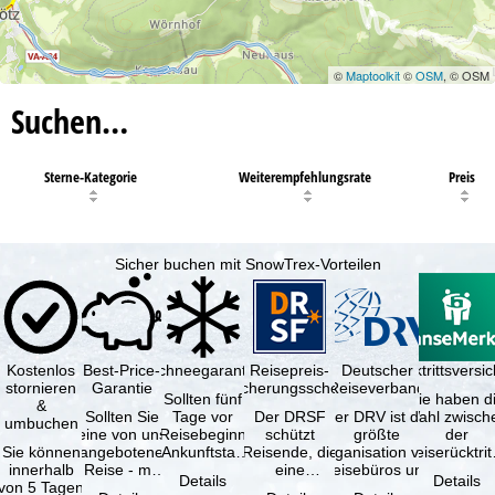
©
Maptoolkit
©
OSM
, © OSM
Suchen…
Sterne-Kategorie
Weiterempfehlungsrate
Preis
Sicher buchen mit SnowTrex-Vorteilen
Kostenlos
Best-Price-
Schneegarantie
Reisepreis-
Deutscher
Reiserücktrittsvers
stornieren
Garantie
Sicherungsschein
Reiseverband
Sollten fünf
Sie haben d
&
Sollten Sie
Tage vor
Der DRSF
Der DRV ist die
Wahl zwisch
umbuchen
eine von uns
Reisebeginn
schützt
größte
der
Sie können
angebotene
(Ankunftstag)
Reisende, die
Organisation von
Reiserücktrit
innerhalb
Reise - mit
aufgrund von
eine
Reisebüros und
Versicheru
Details
Details
von 5 Tagen
gleicher
Schneemangel
Pauschalreise
Reiseveranstaltern
(inklusive 