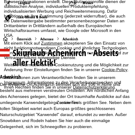
Browserinformationen erstellt. Diese Nutzungsprofile dienen der
Langlauf
Wetter
statistischen Analyse, individuellen Produktempfehlung,
individualisierten Werbung und Reichweitenmessung. Dafür
benötigen wir Ihre Zustimmung (jederzeit widerrufbar), die auch
Last-Minute & Deals
die Datenweitergabe bestimmter personenbezogener Daten an
Drittanbieter in Drittländern außerhalb des Europäischen
Wirtschaftsraumes umfasst, wie Google oder Microsoft in den
USA.
S
Österreich
Achensee
Achenkirch
Mit einem Klick auf
Zustimmen
akzeptieren Sie den Einsatz von
nicht funktionsnotwendigen Cookies und ähnlichen Technologien.
Skiurlaub
Achenkirch - Abseits
t
Wenn Sie
Ablehnen
klicken, verwenden wir nur technisch und zur
Vertragserfüllung notwendige Dienste.
aller Hektik!
a
Weitere Informationen zur Cookienutzung und die Möglichkeit zur
Änderung Ihrer Einstellungen finden Sie in unserer
Cookie-Policy
.
r
Achenkirch
Informationen zum Verantwortlichen finden Sie in unserem
Impressum
. Informationen zu den Verarbeitungszwecken und
Der idyllische Ort Achenkirch befindet sich auf 916 m Höhe und
Ihren Rechten finden Sie in unserer
Datenschutzerklärung
.
t
besteht aus mehreren verstreuten Ortsteilen. Am nördlichen Anfang
des Achensees gelegen, bietet der Ort traumhafte Ausblicke auf das
s
umliegende Karwendelgebirge sowie Tirols größten See. Neben dem
Zustimmen
tollen Skigebiet wartet auch Europas größtes geschlossenes
e
Naturschutzgebiet "Karwendel" darauf, erkundet zu werden. Außer
Snowbiken und Rodeln haben Sie hier auch die einmalige
i
Gelegenheit, sich im Schneegolfen zu probieren.