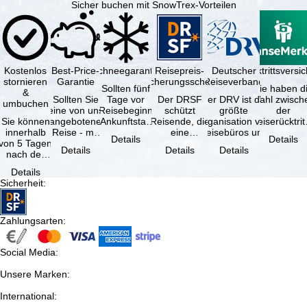
Sicher buchen mit SnowTrex-Vorteilen
Kostenlos
Best-Price-
Schneegarantie
Reisepreis-
Deutscher
Reiserücktrittsvers
stornieren
Garantie
Sicherungsschein
Reiseverband
Sollten fünf
Sie haben d
&
Sollten Sie
Tage vor
Der DRSF
Der DRV ist die
Wahl zwisch
umbuchen
eine von uns
Reisebeginn
schützt
größte
der
Sie können
angebotene
(Ankunftstag)
Reisende, die
Organisation von
Reiserücktrit
innerhalb
Reise - mit
aufgrund von
eine
Reisebüros und
Versicheru
Details
Details
von 5 Tagen
gleicher
Schneemangel
Pauschalreise
Reiseveranstaltern
(inklusive 
Details
Details
Details
nach der
Verfügbarkeit
…
oder
in …
Buchung
und …
verbundene
Details
kostenfrei
Reiseleistungen
Sicherheit
:
zurücktreten,
…
…
Zahlungsarten
:
Social Media
:
Unsere Marken
:
International
: