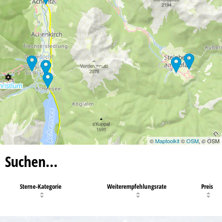
©
Maptoolkit
©
OSM
, © OSM
Suchen…
Sterne-Kategorie
Weiterempfehlungsrate
Preis