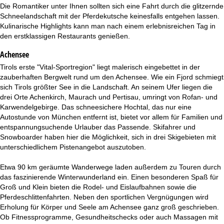
t
Die Romantiker unter Ihnen sollten sich eine Fahrt durch die glitzernde
Schneelandschaft mit der Pferdekutsche keinesfalls entgehen lassen.
e
Kulinarische Highlights kann man nach einem erlebnisreichen Tag in
den erstklassigen Restaurants genießen.
Achensee
Tirols erste "Vital-Sportregion" liegt malerisch eingebettet in der
zauberhaften Bergwelt rund um den Achensee. Wie ein Fjord schmiegt
sich Tirols größter See in die Landschaft. An seinem Ufer liegen die
drei Orte Achenkirch, Maurach und Pertisau, umringt von Rofan- und
Karwendelgebirge. Das schneesichere Hochtal, das nur eine
Autostunde von München entfernt ist, bietet vor allem für Familien und
entspannungsuchende Urlauber das Passende. Skifahrer und
Snowboarder haben hier die Möglichkeit, sich in drei Skigebieten mit
unterschiedlichem Pistenangebot auszutoben.
Etwa 90 km geräumte Wanderwege laden außerdem zu Touren durch
das faszinierende Winterwunderland ein. Einen besonderen Spaß für
Groß und Klein bieten die Rodel- und Eislaufbahnen sowie die
Pferdeschlittenfahrten. Neben den sportlichen Vergnügungen wird
Erholung für Körper und Seele am Achensee ganz groß geschrieben.
Ob Fitnessprogramme, Gesundheitschecks oder auch Massagen mit