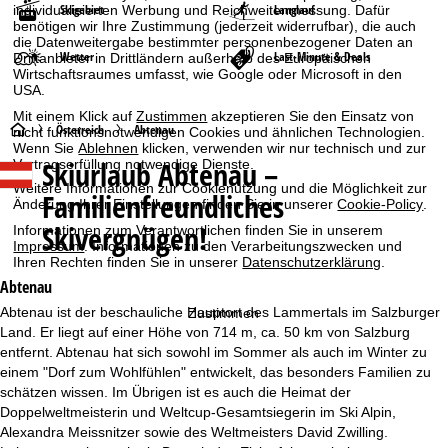
Skigebiet
Langlauf
individualisierten Werbung und Reichweitenmessung. Dafür
benötigen wir Ihre Zustimmung (jederzeit widerrufbar), die auch
die Datenweitergabe bestimmter personenbezogener Daten an
Wetter
Last-Minute & Deals
Drittanbieter in Drittländern außerhalb des Europäischen
Wirtschaftsraumes umfasst, wie Google oder Microsoft in den
USA.
Mit einem Klick auf
Zustimmen
akzeptieren Sie den Einsatz von
S
Österreich
Abtenau
nicht funktionsnotwendigen Cookies und ähnlichen Technologien.
Wenn Sie
Ablehnen
klicken, verwenden wir nur technisch und zur
Skiurlaub
Abtenau –
Vertragserfüllung notwendige Dienste.
t
Weitere Informationen zur Cookienutzung und die Möglichkeit zur
Familienfreundliches
Änderung Ihrer Einstellungen finden Sie in unserer
Cookie-Policy
.
a
Skivergnügen!
Informationen zum Verantwortlichen finden Sie in unserem
Impressum
. Informationen zu den Verarbeitungszwecken und
r
Ihren Rechten finden Sie in unserer
Datenschutzerklärung
.
Abtenau
t
Abtenau ist der beschauliche Hauptort des Lammertals im Salzburger
Zustimmen
Land. Er liegt auf einer Höhe von 714 m, ca. 50 km von Salzburg
s
entfernt. Abtenau hat sich sowohl im Sommer als auch im Winter zu
einem "Dorf zum Wohlfühlen" entwickelt, das besonders Familien zu
e
schätzen wissen. Im Übrigen ist es auch die Heimat der
Doppelweltmeisterin und Weltcup-Gesamtsiegerin im Ski Alpin,
i
Alexandra Meissnitzer sowie des Weltmeisters David Zwilling.