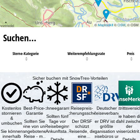
©
Maptoolkit
©
OSM
, © OSM
Suchen…
Sterne-Kategorie
Weiterempfehlungsrate
Preis
Sicher buchen mit SnowTrex-Vorteilen
Kostenlos
Best-Price-
Schneegarantie
Reisepreis-
Deutscher
Reiserücktrittsvers
stornieren
Garantie
Sicherungsschein
Reiseverband
Sollten fünf
Sie haben d
&
Sollten Sie
Tage vor
Der DRSF
Der DRV ist die
Wahl zwisch
umbuchen
eine von uns
Reisebeginn
schützt
größte
der
Sie können
angebotene
(Ankunftstag)
Reisende, die
Organisation von
Reiserücktrit
innerhalb
Reise - mit
aufgrund von
eine
Reisebüros und
Versicheru
Details
Details