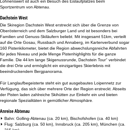
Lohnenswert ist auch ein Besuch des Eislaufplatzes beim
t
Sportzentrum von Abtenau.
e
Dachstein West
Die Skiregion Dachstein West erstreckt sich über die Grenze von
Oberösterreich und dem Salzburger Land und ist besonders bei
Familien und Genuss-Skiläufern beliebt. Mit insgesamt 51km, verteilt
auf die Orte Gosau, Russbach und Annaberg, im Kartenverbund sogar
160 Pistenkilometer, bietet die Region abwechslungsreiche Abfahrten
für jedes Niveau und jede Menge Pistenhighlights für die ganze
Familie. Die 44 km lange Skigenussrunde, Dachstein Tour“ verbindet
die drei Orte und ermöglicht ein einzigartiges Skierlebnis mit
beeindruckendem Bergpanorama.
Für Langlaufbegeisterte steht ein gut ausgebautes Loipennetz zur
Verfügung, das sich über mehrere Orte der Region erstreckt. Abseits
der Pisten laden zahlreiche Skihütten zur Einkehr ein und bieten
regionale Spezialitäten in gemütlicher Atmosphäre.
Anreise Abtenau
Bahn: Golling-Abtenau (ca. 20 km), Bischofshofen (ca. 40 km)
Flug: Salzburg (ca. 50 km), Innsbruck (ca. 205 km), München (ca.
215 km)