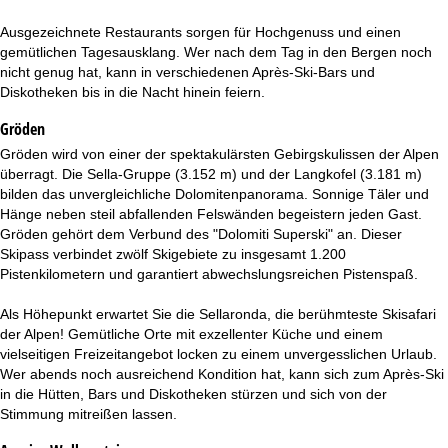
t
Ausgezeichnete Restaurants sorgen für Hochgenuss und einen
e
gemütlichen Tagesausklang. Wer nach dem Tag in den Bergen noch
nicht genug hat, kann in verschiedenen Après-Ski-Bars und
Diskotheken bis in die Nacht hinein feiern.
Gröden
Gröden wird von einer der spektakulärsten Gebirgskulissen der Alpen
überragt. Die Sella-Gruppe (3.152 m) und der Langkofel (3.181 m)
bilden das unvergleichliche Dolomitenpanorama. Sonnige Täler und
Hänge neben steil abfallenden Felswänden begeistern jeden Gast.
Gröden gehört dem Verbund des "Dolomiti Superski" an. Dieser
Skipass verbindet zwölf Skigebiete zu insgesamt 1.200
Pistenkilometern und garantiert abwechslungsreichen Pistenspaß.
Als Höhepunkt erwartet Sie die Sellaronda, die berühmteste Skisafari
der Alpen! Gemütliche Orte mit exzellenter Küche und einem
vielseitigen Freizeitangebot locken zu einem unvergesslichen Urlaub.
Wer abends noch ausreichend Kondition hat, kann sich zum Après-Ski
in die Hütten, Bars und Diskotheken stürzen und sich von der
Stimmung mitreißen lassen.