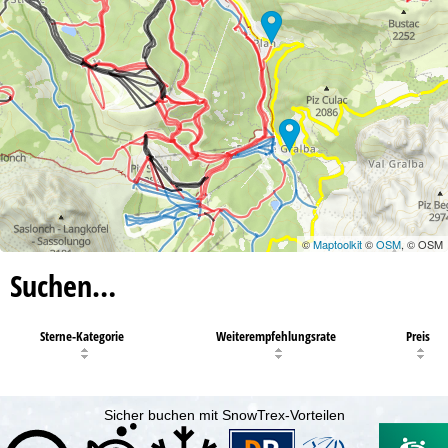
©
Maptoolkit
©
OSM
, © OSM
Suchen…
Sterne-Kategorie
Weiterempfehlungsrate
Preis
Sicher buchen mit SnowTrex-Vorteilen