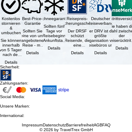
Kostenlos
Best-Price-
Schneegarantie
Reisepreis-
Deutscher
Reiserücktrittsvers
stornieren
Garantie
Sicherungsschein
Reiseverband
Sollten fünf
Sie haben d
&
Sollten Sie
Tage vor
Der DRSF
Der DRV ist die
Wahl zwisch
umbuchen
eine von uns
Reisebeginn
schützt
größte
der
Sie können
angebotene
(Ankunftstag)
Reisende, die
Organisation von
Reiserücktrit
innerhalb
Reise - mit
aufgrund von
eine
Reisebüros und
Versicheru
Details
Details
von 5 Tagen
gleicher
Schneemangel
Pauschalreise
Reiseveranstaltern
(inklusive 
Details
Details
Details
nach der
Verfügbarkeit
…
oder
in …
Buchung
und …
verbundene
Details
kostenfrei
Reiseleistungen
Sicherheit
:
zurücktreten,
…
…
Zahlungsarten
:
Social Media
:
Unsere Marken
:
International
:
Impressum
Datenschutz
Barrierefreiheit
AGB
FAQ
© 2026 by TravelTrex GmbH