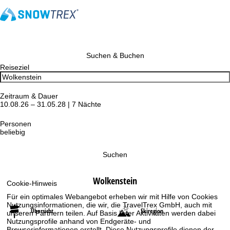
Suchen & Buchen
Reiseziel
Zeitraum & Dauer
10.08.26 – 31.05.28 | 7 Nächte
Personen
beliebig
Suchen
Wolkenstein
Cookie-Hinweis
Für ein optimales Webangebot erheben wir mit Hilfe von Cookies
Nutzungsinformationen, die wir, die TravelTrex GmbH, auch mit
Übersicht
Skiregion
unseren Partnern teilen. Auf Basis Ihrer Aktivitäten werden dabei
Nutzungsprofile anhand von Endgeräte- und
Browserinformationen erstellt. Diese Nutzungsprofile dienen der