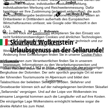
Skigebiet
Langlauf
statistischen Analyse, individuellen Produktempfehlung,
individualisierten Werbung und Reichweitenmessung. Dafür
benötigen wir Ihre Zustimmung (jederzeit widerrufbar), die auch
Wetter
Last-Minute & Deals
die Datenweitergabe bestimmter personenbezogener Daten an
Drittanbieter in Drittländern außerhalb des Europäischen
Wirtschaftsraumes umfasst, wie Google oder Microsoft in den
USA.
S
Italien
Gröden
Wolkenstein
Mit einem Klick auf
Zustimmen
akzeptieren Sie den Einsatz von
nicht funktionsnotwendigen Cookies und ähnlichen Technologien.
Skiurlaub
Wolkenstein -
t
Wenn Sie
Ablehnen
klicken, verwenden wir nur technisch und zur
Vertragserfüllung notwendige Dienste.
Urlaubsgenuss an der Sellarunde!
Weitere Informationen zur Cookienutzung und die Möglichkeit zur
a
Änderung Ihrer Einstellungen finden Sie in unserer
Cookie-Policy
.
r
Informationen zum Verantwortlichen finden Sie in unserem
Wolkenstein
Impressum
. Informationen zu den Verarbeitungszwecken und
Wolkenstein liegt auf 1.563 m Höhe, umgeben von der einzigartigen
Ihren Rechten finden Sie in unserer
Datenschutzerklärung
.
t
Bergkulisse der Dolomiten. Der sehr sportlich geprägte Ort ist einer
der führenden Tourismusorte im Alpenraum und bildet den
s
Zustimmen
Talabschluss der beliebten Skiregion Gröden. Skifahrer und
Snowboarder können sich auf der nahegelegenen berühmten Skisafari
e
„Sellaronda“ vergnügen. Und auf der Loipe von Wolkenstein ins
einsame Langental kommen auch die Langläufer voll auf ihre Kosten.
i
Die einzigartige Lage Wolkensteins ermöglicht teilweise sogar die
direkte Abfahrt bis zum Hotel.