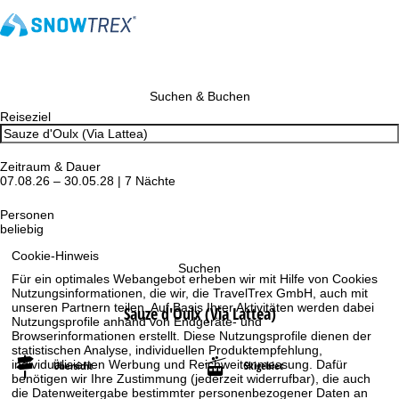
Suchen & Buchen
Reiseziel
Zeitraum & Dauer
07.08.26 – 30.05.28 | 7 Nächte
Personen
beliebig
Cookie-Hinweis
Suchen
Für ein optimales Webangebot erheben wir mit Hilfe von Cookies
Nutzungsinformationen, die wir, die TravelTrex GmbH, auch mit
unseren Partnern teilen. Auf Basis Ihrer Aktivitäten werden dabei
Sauze d'Oulx (Via Lattea)
Nutzungsprofile anhand von Endgeräte- und
Browserinformationen erstellt. Diese Nutzungsprofile dienen der
statistischen Analyse, individuellen Produktempfehlung,
individualisierten Werbung und Reichweitenmessung. Dafür
Übersicht
Skigebiet
benötigen wir Ihre Zustimmung (jederzeit widerrufbar), die auch
die Datenweitergabe bestimmter personenbezogener Daten an