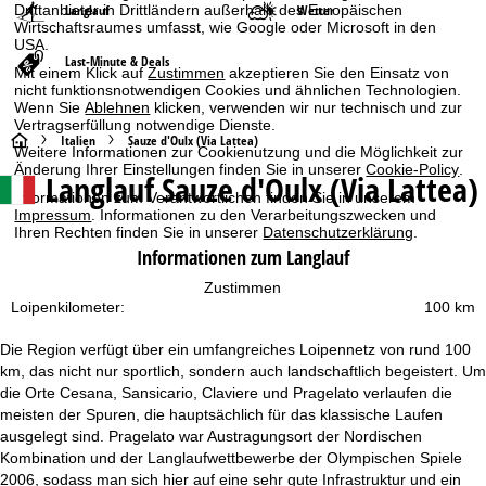
Langlauf
Wetter
Drittanbieter in Drittländern außerhalb des Europäischen
Wirtschaftsraumes umfasst, wie Google oder Microsoft in den
USA.
Last-Minute & Deals
Mit einem Klick auf
Zustimmen
akzeptieren Sie den Einsatz von
nicht funktionsnotwendigen Cookies und ähnlichen Technologien.
Wenn Sie
Ablehnen
klicken, verwenden wir nur technisch und zur
Vertragserfüllung notwendige Dienste.
S
Italien
Sauze d'Oulx (Via Lattea)
Weitere Informationen zur Cookienutzung und die Möglichkeit zur
Änderung Ihrer Einstellungen finden Sie in unserer
Cookie-Policy
.
Langlauf Sauze d'Oulx (Via Lattea)
t
Informationen zum Verantwortlichen finden Sie in unserem
Impressum
. Informationen zu den Verarbeitungszwecken und
a
Ihren Rechten finden Sie in unserer
Datenschutzerklärung
.
Informationen zum Langlauf
r
Zustimmen
Loipenkilometer:
100 km
t
Die Region verfügt über ein umfangreiches Loipennetz von rund 100
s
km, das nicht nur sportlich, sondern auch landschaftlich begeistert. Um
die Orte Cesana, Sansicario, Claviere und Pragelato verlaufen die
e
meisten der Spuren, die hauptsächlich für das klassische Laufen
ausgelegt sind. Pragelato war Austragungsort der Nordischen
i
Kombination und der Langlaufwettbewerbe der Olympischen Spiele
2006, sodass man sich hier auf eine sehr gute Infrastruktur und ein