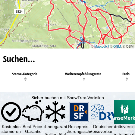
©
Maptoolkit
©
OSM
, © OSM
Suchen…
Sterne-Kategorie
Weiterempfehlungsrate
Preis
Sicher buchen mit SnowTrex-Vorteilen
Kostenlos
Best-Price-
Schneegarantie
Reisepreis-
Deutscher
Reiserücktrittsvers
stornieren
Garantie
Sicherungsschein
Reiseverband
Sollten fünf
Sie haben d