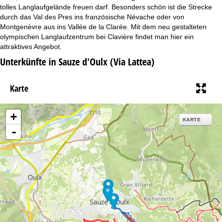
t
tolles Langlaufgelände freuen darf. Besonders schön ist die Strecke
durch das Val des Pres ins französische Névache oder von
e
Montgenèvre aus ins Vallée de la Clarée. Mit dem neu gestalteten
olympischen Langlaufzentrum bei Clavière findet man hier ein
attraktives Angebot.
Unterkünfte in Sauze d'Oulx (Via Lattea)
Karte
+
KARTE
-