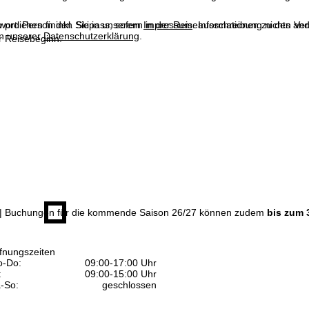
n pro Person inkl. Skipass, sofern in der Reiseausschreibung nichts ande
wortlichen finden Sie in unserem
Impressum
. Informationen zu den V
in unserer
Datenschutzerklärung
.
 Reisebeginn.
| Buchungen für die kommende Saison 26/27 können zudem
bis zum 
fnungszeiten
-Do:
09:00-17:00 Uhr
:
09:00-15:00 Uhr
-So:
geschlossen