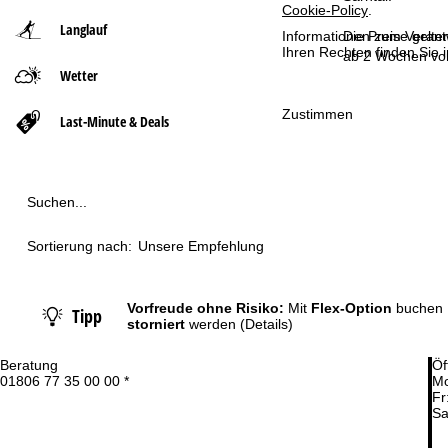
Cookie-Policy
.
Langlauf
t
Die Preise gelte
Informationen zum Verant
Ihren Rechten finden Sie 
ab 2 Wochen vor
Wetter
s
Zustimmen
e
Last-Minute & Deals
i
t
Suchen...
e
Sortierung nach:
Unsere Empfehlung
Vorfreude ohne Risiko:
Mit
Flex-Option
buchen 
Tipp
storniert
werden
(Details)
Beratung
Öf
01806 77 35 00 00 *
Mo
Fr
Sa