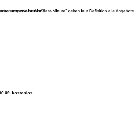
res vermerkt ist. Als "Last-Minute" gelten laut Definition alle Angebote
erarbeitungszwecken und
30.09. kostenlos