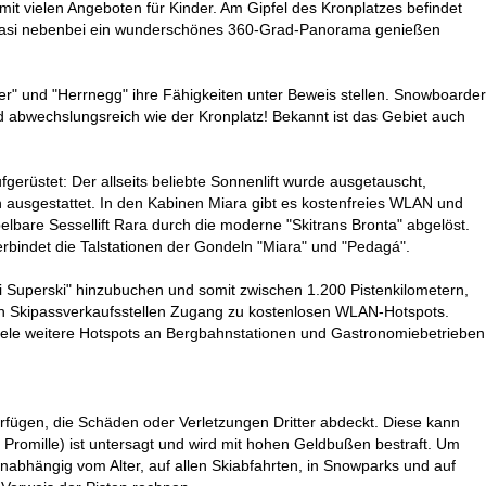
mit vielen Angeboten für Kinder. Am Gipfel des Kronplatzes befindet
und quasi nebenbei ein wunderschönes 360-Grad-Panorama genießen
er" und "Herrnegg" ihre Fähigkeiten unter Beweis stellen. Snowboarder
und abwechslungsreich wie der Kronplatz! Bekannt ist das Gebiet auch
gerüstet: Der allseits beliebte Sonnenlift wurde ausgetauscht,
 ausgestattet. In den Kabinen Miara gibt es kostenfreies WLAN und
lbare Sessellift Rara durch die moderne "Skitrans Bronta" abgelöst.
erbindet die Talstationen der Gondeln "Miara" und "Pedagá".
 Superski" hinzubuchen und somit zwischen 1.200 Pistenkilometern,
len Skipassverkaufsstellen Zugang zu kostenlosen WLAN-Hotspots.
iele weitere Hotspots an Bergbahnstationen und Gastronomiebetrieben
erfügen, die Schäden oder Verletzungen Dritter abdeckt. Diese kann
 Promille) ist untersagt und wird mit hohen Geldbußen bestraft. Um
(unabhängig vom Alter, auf allen Skiabfahrten, in Snowparks und auf