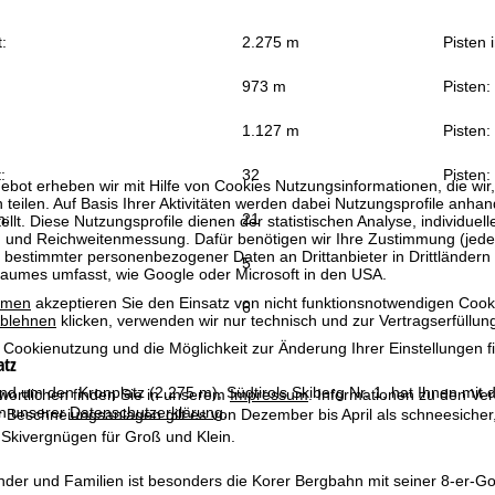
:
2.275 m
Pisten 
973 m
Pisten:
1.127 m
Pisten:
:
32
Pisten:
bot erheben wir mit Hilfe von Cookies Nutzungsinformationen, die wir
 teilen. Auf Basis Ihrer Aktivitäten werden dabei Nutzungsprofile anh
n:
21
llt. Diese Nutzungsprofile dienen der statistischen Analyse, individue
g und Reichweitenmessung. Dafür benötigen wir Ihre Zustimmung (jederz
 bestimmter personenbezogener Daten an Drittanbieter in Drittländern
5
raumes umfasst, wie Google oder Microsoft in den USA.
mmen
akzeptieren Sie den Einsatz von nicht funktionsnotwendigen Cook
6
blehnen
klicken, verwenden wir nur technisch und zur Vertragserfüllun
 Cookienutzung und die Möglichkeit zur Änderung Ihrer Einstellungen f
atz
nd um den Kronplatz (2.275 m), Südtirols Skiberg Nr. 1, hat Ihnen mit 
wortlichen finden Sie in unserem
Impressum
. Informationen zu den V
in unserer
Datenschutzerklärung
.
r Beschneiungsanlagen gilt es von Dezember bis April als schneesiche
 Skivergnügen für Groß und Klein.
nder und Familien ist besonders die Korer Bergbahn mit seiner 8-er-Go