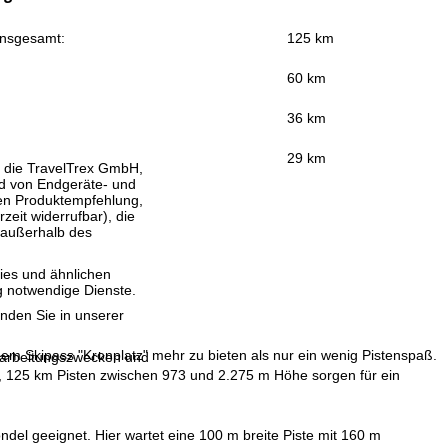
insgesamt:
125 km
60 km
36 km
29 km
, die TravelTrex GmbH,
and von Endgeräte- und
llen Produktempfehlung,
eit widerrufbar), die
 außerhalb des
ies und ähnlichen
g notwendige Dienste.
inden Sie in unserer
dem Skipass "Kronplatz" mehr zu bieten als nur ein wenig Pistenspaß.
erarbeitungszwecken und
r, 125 km Pisten zwischen 973 und 2.275 m Höhe sorgen für ein
ndel geeignet. Hier wartet eine 100 m breite Piste mit 160 m