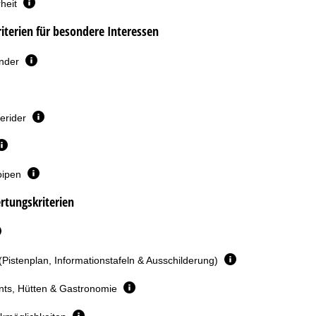
heit
terien für besondere Interessen
inder
erider
oipen
rtungskriterien
(Pistenplan, Informationstafeln & Ausschilderung)
nts, Hütten & Gastronomie