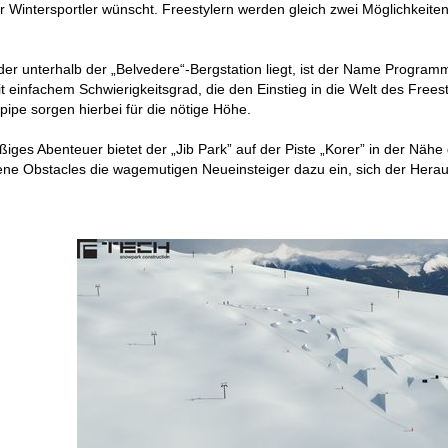
er Wintersportler wünscht. Freestylern werden gleich zwei Möglichkeite
der unterhalb der „Belvedere“-Bergstation liegt, ist der Name Progra
it einfachem Schwierigkeitsgrad, die den Einstieg in die Welt des Freest
pipe sorgen hierbei für die nötige Höhe.
ßiges Abenteuer bietet der „Jib Park” auf der Piste „Korer” in der Nähe
ne Obstacles die wagemutigen Neueinsteiger dazu ein, sich der Herausf