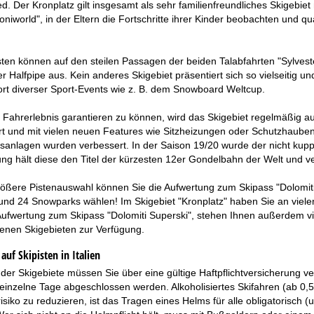
. Der Kronplatz gilt insgesamt als sehr familienfreundliches Skigebiet 
Croniworld", in der Eltern die Fortschritte ihrer Kinder beobachten 
sten können auf den steilen Passagen der beiden Talabfahrten "Sylvest
er Halfpipe aus. Kein anderes Skigebiet präsentiert sich so vielseitig 
ort diverser Sport-Events wie z. B. dem Snowboard Weltcup.
Fahrerlebnis garantieren zu können, wird das Skigebiet regelmäßig auf
rt und mit vielen neuen Features wie Sitzheizungen oder Schutzhauben
anlagen wurden verbessert. In der Saison 19/20 wurde der nicht kuppe
ung hält diese den Titel der kürzesten 12er Gondelbahn der Welt und v
rößere Pistenauswahl können Sie die Aufwertung zum Skipass "Dolomiti
 und 24 Snowparks wählen! Im Skigebiet "Kronplatz" haben Sie an vie
Aufwertung zum Skipass "Dolomiti Superski", stehen Ihnen außerdem v
denen Skigebieten zur Verfügung.
auf Skipisten in Italien
der Skigebiete müssen Sie über eine gültige Haftpflichtversicherung v
 einzelne Tage abgeschlossen werden. Alkoholisiertes Skifahren (ab 0,5
isiko zu reduzieren, ist das Tragen eines Helms für alle obligatorisch 