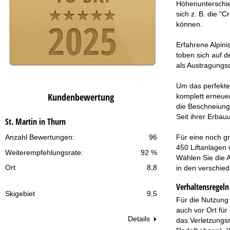
Höhenunterschied
sich z. B. die "
können.
Erfahrene Alpini
toben sich auf d
als Austragungs
Um das perfekte 
Kundenbewertung
komplett erneue
die Beschneiungs
Seit ihrer Erbau
St. Martin in Thurn
Für eine noch g
Anzahl Bewertungen:
96
450 Liftanlagen
Weiterempfehlungsrate:
92 %
Wählen Sie die 
Ort
8,8
in den verschie
Verhaltensregeln 
Skigebiet
9,5
Für die Nutzung 
auch vor Ort für
Details
das Verletzungsr