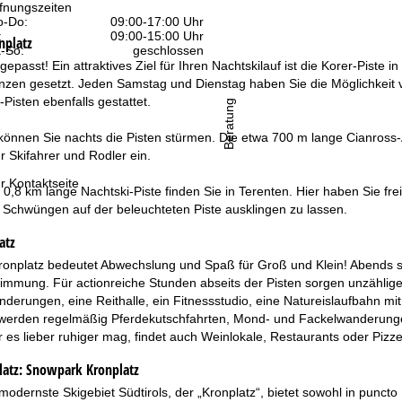
fnungszeiten
-Do:
09:00-17:00 Uhr
:
09:00-15:00 Uhr
nplatz
-So:
geschlossen
gepasst! Ein attraktives Ziel für Ihren Nachtskilauf ist die Korer-Piste
zen gesetzt. Jeden Samstag und Dienstag haben Sie die Möglichkeit vo
-Pisten ebenfalls gestattet.
Beratung
l können Sie nachts die Pisten stürmen. Die etwa 700 m lange Cianross
r Skifahrer und Rodler ein.
r Kontaktseite
. 0,8 km lange Nachtski-Piste finden Sie in Terenten. Hier haben Sie fr
 Schwüngen auf der beleuchteten Piste ausklingen zu lassen.
atz
ronplatz bedeutet Abwechslung und Spaß für Groß und Klein! Abends s
mmung. Für actionreiche Stunden abseits der Pisten sorgen unzählige Ak
erungen, eine Reithalle, ein Fitnessstudio, eine Natureislaufbahn mi
werden regelmäßig Pferdekutschfahrten, Mond- und Fackelwanderunge
r es lieber ruhiger mag, findet auch Weinlokale, Restaurants oder Pizz
latz:
Snowpark Kronplatz
odernste Skigebiet Südtirols, der „Kronplatz“, bietet sowohl in puncto