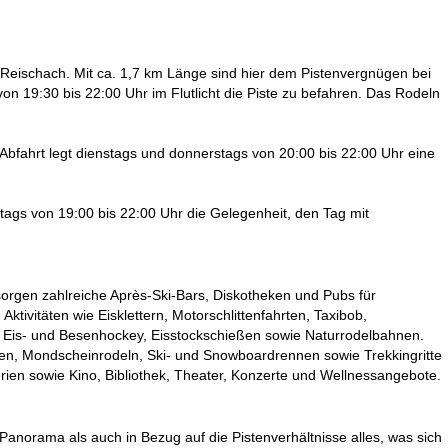
 in Reischach. Mit ca. 1,7 km Länge sind hier dem Pistenvergnügen bei
n 19:30 bis 22:00 Uhr im Flutlicht die Piste zu befahren. Das Rodeln
-Abfahrt legt dienstags und donnerstags von 20:00 bis 22:00 Uhr eine
eitags von 19:00 bis 22:00 Uhr die Gelegenheit, den Tag mit
orgen zahlreiche Après-Ski-Bars, Diskotheken und Pubs für
tivitäten wie Eisklettern, Motorschlittenfahrten, Taxibob,
t Eis- und Besenhockey, Eisstockschießen sowie Naturrodelbahnen.
n, Mondscheinrodeln, Ski- und Snowboardrennen sowie Trekkingritte
erien sowie Kino, Bibliothek, Theater, Konzerte und Wellnessangebote.
 Panorama als auch in Bezug auf die Pistenverhältnisse alles, was sich