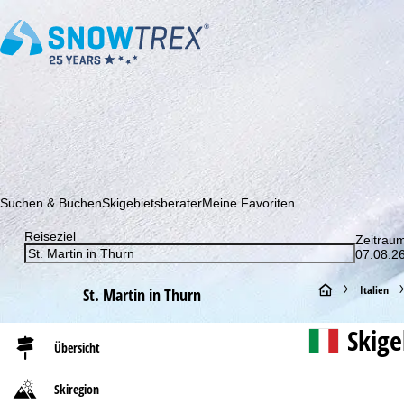
Abonnieren Sie unseren Newsletter und erfahren Sie als Erster 
Suchen & Buchen
Skigebietsberater
Meine Favoriten
Reiseziel
Zeitrau
07.08.26
S
Italien
St. Martin in Thurn
t
Skig
Übersicht
a
Skiregion
r