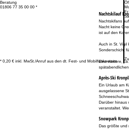
Beratung
Öf
01806 77 35 00 00 *
Mo
Fr
Nachtskilauf
Kro
Sa
Nachtskifans auf
Nacht keine Gren
ist auf den Korer
Auch in St. Vigi
Sonderschicht fü
Zu
* 0,20 € inkl. MwSt./Anruf aus den dt. Fest- und Mobilfunknetzen
Eine weitere, ca
spätabendlichen
Après-Ski Kronpl
Ein Urlaub am K
ausgelassene Sti
Schneeschuhwand
Darüber hinaus 
veranstaltet. We
Snowpark Kronp
Das größte und m