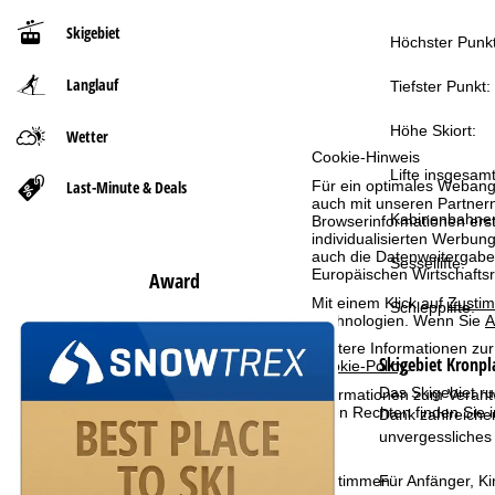
Skigebiet
t
Höchster Punkt
Langlauf
s
Tiefster Punkt:
e
Höhe Skiort:
Wetter
Cookie-Hinweis
Lifte insgesamt
i
Last-Minute & Deals
Für ein optimales Webange
auch mit unseren Partnern
Kabinenbahne
t
Browserinformationen erste
individualisierten Werbun
auch die Datenweitergabe
Sessellifte:
e
Europäischen Wirtschafts
Award
Mit einem Klick auf
Zusti
Schlepplifte:
Technologien. Wenn Sie
A
Weitere Informationen zur
Skigebiet
Kronpl
Cookie-Policy
.
Das Skigebiet ru
Informationen zum Verant
Ihren Rechten finden Sie 
Dank zahlreiche
unvergessliches
Zustimmen
Für Anfänger, Ki