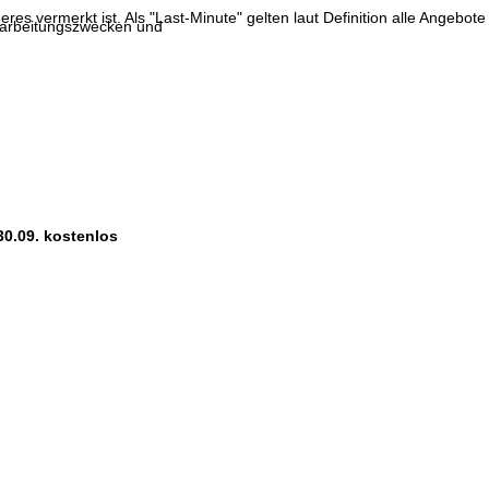
res vermerkt ist. Als "Last-Minute" gelten laut Definition alle Angebote
erarbeitungszwecken und
30.09. kostenlos