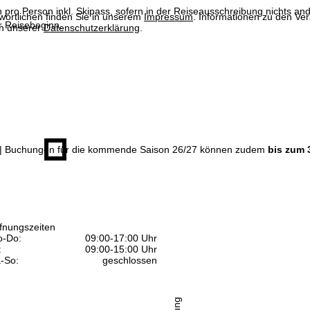
n pro Person inkl. Skipass, sofern in der Reiseausschreibung nichts ande
wortlichen finden Sie in unserem
Impressum
. Informationen zu den V
 Reisebeginn.
in unserer
Datenschutzerklärung
.
| Buchungen für die kommende Saison 26/27 können zudem
bis zum 
fnungszeiten
-Do:
09:00-17:00 Uhr
:
09:00-15:00 Uhr
-So:
geschlossen