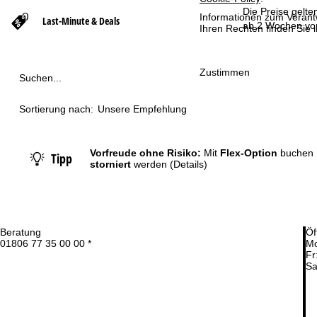
Die Preise gelte
Informationen zum Verant
Last-Minute & Deals
t
ab 2 Wochen vor
Ihren Rechten finden Sie 
s
Zustimmen
Suchen...
e
Sortierung nach:
Unsere Empfehlung
i
t
Vorfreude ohne Risiko:
Mit
Flex-Option
buchen 
Tipp
storniert
werden
(Details)
e
Beratung
Öf
01806 77 35 00 00 *
Mo
Fr
Sa