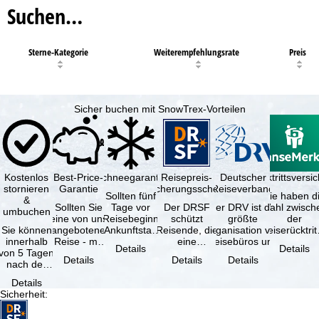
Suchen…
Sterne-Kategorie
Weiterempfehlungsrate
Preis
Sicher buchen mit SnowTrex-Vorteilen
Kostenlos
Best-Price-
Schneegarantie
Reisepreis-
Deutscher
Reiserücktrittsvers
stornieren
Garantie
Sicherungsschein
Reiseverband
Sollten fünf
Sie haben d
&
Sollten Sie
Tage vor
Der DRSF
Der DRV ist die
Wahl zwisch
umbuchen
eine von uns
Reisebeginn
schützt
größte
der
Sie können
angebotene
(Ankunftstag)
Reisende, die
Organisation von
Reiserücktrit
innerhalb
Reise - mit
aufgrund von
eine
Reisebüros und
Versicheru
Details
Details
von 5 Tagen
gleicher
Schneemangel
Pauschalreise
Reiseveranstaltern
(inklusive 
Details
Details
Details
nach der
Verfügbarkeit
…
oder
in …
Buchung
und …
verbundene
Details
kostenfrei
Reiseleistungen
Sicherheit
:
zurücktreten,
…
…