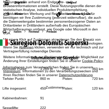
Nutzungsprofile anhand von Endgeräte- und
Skigebiet
Langlauf
Browserinformationen erstellt. Diese Nutzungsprofile dienen der
statistischen Analyse, individuellen Produktempfehlung,
individualisierten Werbung und Reichweitenmessung. Dafür
Wetter
Last-Minute & Deals
benötigen wir Ihre Zustimmung (jederzeit widerrufbar), die auch
die Datenweitergabe bestimmter personenbezogener Daten an
Drittanbieter in Drittländern außerhalb des Europäischen
Wirtschaftsraumes umfasst, wie Google oder Microsoft in den
S
Italien
Fleimstal
Predazzo
USA.
Mit einem Klick auf
Zustimmen
akzeptieren Sie den Einsatz von
Skiregion Dolomiti Superski
t
nicht funktionsnotwendigen Cookies und ähnlichen Technologien.
Wenn Sie
Ablehnen
klicken, verwenden wir nur technisch und zur
Vertragserfüllung notwendige Dienste.
a
Informationen zur Skiregion
Weitere Informationen zur Cookienutzung und die Möglichkeit zur
Änderung Ihrer Einstellungen finden Sie in unserer
Cookie-Policy
.
r
Informationen zum Verantwortlichen finden Sie in unserem
Höchster Punkt:
3.269 m
Pisten:
360 km
t
Impressum
. Informationen zu den Verarbeitungszwecken und
Ihren Rechten finden Sie in unserer
Datenschutzerklärung
.
Tiefster Punkt:
860 m
Pisten:
720 km
s
Zustimmen
Lifte insgesamt:
450
Pisten:
120 km
e
Kabinenbahnen:
91
i
Sessellifte:
222