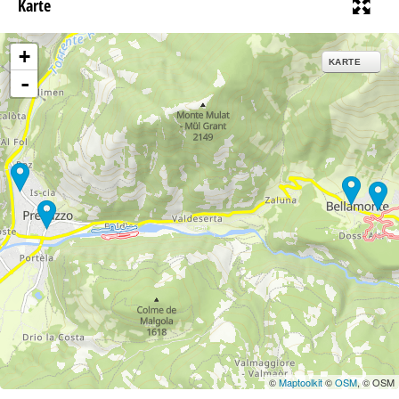
Karte
+
KARTE
-
©
Maptoolkit
©
OSM
, © OSM