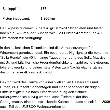
t
Schlepplifte:
137
e
Pisten insgesamt:
1.200 km
Der Skipass "Dolomiti Superski" gilt in zwölf Skigebieten und bietet
Ihnen ein Ski-Areal der Superlative: 1.200 Pistenkilometer und 450
Lifte stehen zur Verfügung!
In den italienischen Dolomiten sind die Voraussetzungen für
Wintersport geradezu ideal. Ein besonderes Highlight ist die bekannte
"Sella Ronda", die 40 km lange Tagesumrundung des Sella-Massivs
mit Ski und Lift. Herrliche Freeridemöglichkeiten, zahlreiche Skitouren,
tolle Snowparks und beleuchtete Pisten zum Nachtskilauf ergänzen
das ohnehin erstklassige Angebot.
Gekrönt wird das Ganze von einer Vielzahl an Restaurants und
Hütten, 80 Prozent Sonnentagen und einer besonders niedrigen
Luftfeuchtigkeit, die nach Expertenmeinung den Schnee
außergewöhnlich pulvrig werden lässt. Zudem bildet das
Gebirgsmassiv eine beeindruckende Kulisse, so dass es seit Juni 2009
auch Teil des UNESCO-Weltnaturerbes ist.