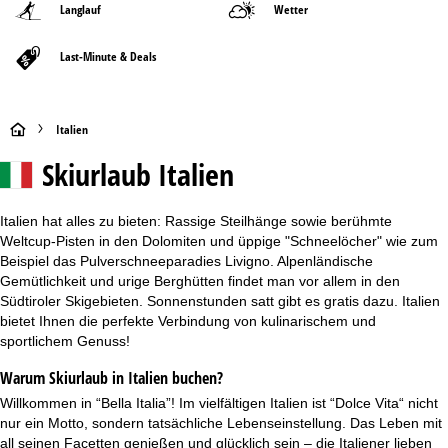
Langlauf
Wetter
Last-Minute & Deals
S
Italien
Skiurlaub
Italien
t
a
Italien hat alles zu bieten: Rassige Steilhänge sowie berühmte
Weltcup-Pisten in den Dolomiten und üppige "Schneelöcher" wie zum
r
Beispiel das Pulverschneeparadies Livigno. Alpenländische
Gemütlichkeit und urige Berghütten findet man vor allem in den
t
Südtiroler Skigebieten. Sonnenstunden satt gibt es gratis dazu. Italien
bietet Ihnen die perfekte Verbindung von kulinarischem und
s
sportlichem Genuss!
e
Warum Skiurlaub in Italien buchen?
Willkommen in “Bella Italia”! Im vielfältigen Italien ist “Dolce Vita“ nicht
i
nur ein Motto, sondern tatsächliche Lebenseinstellung. Das Leben mit
all seinen Facetten genießen und glücklich sein – die Italiener lieben