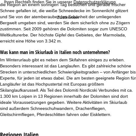
Ihren Rechten finden Sie in unserer
Datenschutzerklärung
.
die Region an einem sonnigen Tag besuchen und gerade frischer
Schnee gefallen ist, die weiße Schneedecke im Sonnenlicht glitzert
und Sie von der atemberaubenden Schönheit der umliegenden
Zustimmen
Bergwelt umgeben sind, werden Sie dem sicherlich ohne zu Zögern
zustimmen. Seit 2009 gehören die Dolomiten sogar zum UNESCO
Weltkulturerbe. Der höchste Gipfel des Gebietes, der Marmolada,
erreicht eine Höhe von 3.342 m.
Was kann man im Skiurlaub in Italien noch unternehmen?
Im Winterurlaub gibt es neben dem Skifahren einiges zu erleben.
Besonders interessant ist das Langlaufen. Es gibt zahlreiche schöne
Strecken in unterschiedlichen Schwierigkeitsgraden – von Anfänger bis
Experte, für jeden ist etwas dabei. Die am besten geeignete Region für
Langläufer ist das Hochpustertal mit Europas größtem
Skilanglaufkarussell. Als Teil des Dolomiti Nordicski Verbundes mit ca.
1.300 km Loipen in 13 Regionen innerhalb der Dolomiten sind dort
ideale Voraussetzungen gegeben. Weitere Aktivitäten im Skiurlaub
sind außerdem Schneeschuhwandern, Drachenfliegen,
Gleitschirmfliegen, Pferdeschlitten fahren oder Eisklettern.
Regionen Italien