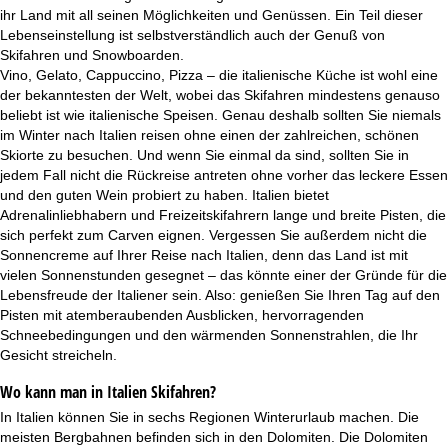
t
ihr Land mit all seinen Möglichkeiten und Genüssen. Ein Teil dieser
Lebenseinstellung ist selbstverständlich auch der Genuß von
e
Skifahren und Snowboarden.
Vino, Gelato, Cappuccino, Pizza – die italienische Küche ist wohl eine
der bekanntesten der Welt, wobei das Skifahren mindestens genauso
beliebt ist wie italienische Speisen. Genau deshalb sollten Sie niemals
im Winter nach Italien reisen ohne einen der zahlreichen, schönen
Skiorte zu besuchen. Und wenn Sie einmal da sind, sollten Sie in
jedem Fall nicht die Rückreise antreten ohne vorher das leckere Essen
und den guten Wein probiert zu haben. Italien bietet
Adrenalinliebhabern und Freizeitskifahrern lange und breite Pisten, die
sich perfekt zum Carven eignen. Vergessen Sie außerdem nicht die
Sonnencreme auf Ihrer Reise nach Italien, denn das Land ist mit
vielen Sonnenstunden gesegnet – das könnte einer der Gründe für die
Lebensfreude der Italiener sein. Also: genießen Sie Ihren Tag auf den
Pisten mit atemberaubenden Ausblicken, hervorragenden
Schneebedingungen und den wärmenden Sonnenstrahlen, die Ihr
Gesicht streicheln.
Wo kann man in Italien Skifahren?
In Italien können Sie in sechs Regionen Winterurlaub machen. Die
meisten Bergbahnen befinden sich in den Dolomiten. Die Dolomiten