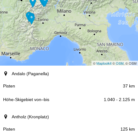
©
Maptoolkit
©
OSM
, © OSM
Ort (Region)
Andalo (Paganella)
Pisten
37 km
1.040 - 2.125 m
Höhe-Skigebiet
–
von
bis
Antholz (Kronplatz)
125 km