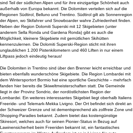
sind Teil der südlichen Alpen und für ihre einzigartige Schönheit auch
außerhalb von Europa bekannt. Die Dolomiten verteilen sich auf die
Regionen Südtirol, Belluno und Trentino. Südtirol gilt als Sonnenregion
der Alpen, wo Skifahrer und Snowboarder wahre Zufriedenheit finden.
Neben der Region Dolomiti Superski mit 12 Skigebieten (unter
anderem Sella Ronda und Gardena Ronda) gibt es auch die
Möglichkeit, kleinere Skigebiete mit gemütlichen Skihütten
kennenzulernen. Die Dolomiti Superski-Region sticht mit ihren
unglaublichen 1.200 Pistenkilometern und 460 Liften in nur einem
Liftpass jedoch eindeutig heraus!
Die Dolomiten in Trentino sind über den Brenner leicht erreichbar und
bieten ebenfalls wunderschöne Skigebiete. Die Region Lombardei mit
dem Wintersportort Bormio hat eine sportliche Geschichte – mehrfach
fanden hier bereits die Skiweltmeisterschaften statt. Die Gemeinde
liegt in der Provinz Sondrio, der nordöstlichsten Region der
Lombardei. Ein weiteres interessantes Skigebiet liegt oberhalb Italiens
Freeride- und Telemark-Mekka Livigno. Der Ort befindet sich direkt an
der Schweizer Grenze und ist dementsprechend als zollfreie Zone und
Shopping-Paradies bekannt. Zudem bietet das kostengünstige
Skiresort, welches auch für seinen Pionier-Status in Bezug auf
Lawinensicherheit beim Freeriden bekannt ist, ein fantastisches